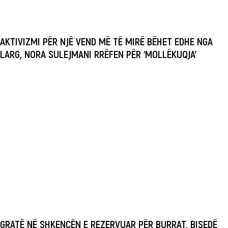
AKTIVIZMI PËR NJË VEND MË TË MIRË BËHET EDHE NGA
LARG, NORA SULEJMANI RRËFEN PËR ‘MOLLËKUQJA’
GRATË NË SHKENCËN E REZERVUAR PËR BURRAT, BISEDË