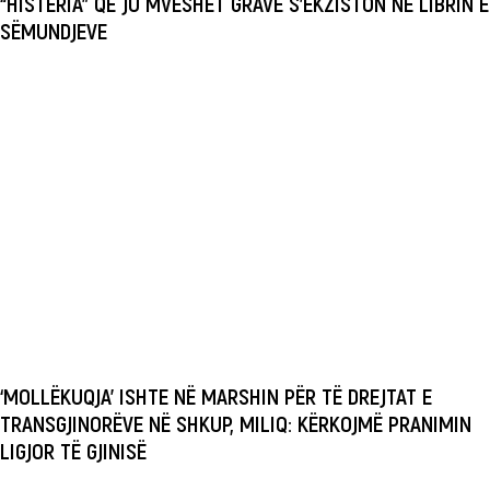
“HISTERIA” QË JU MVESHET GRAVE S’EKZISTON NË LIBRIN E
SËMUNDJEVE
‘MOLLËKUQJA’ ISHTE NË MARSHIN PËR TË DREJTAT E
TRANSGJINORËVE NË SHKUP, MILIQ: KËRKOJMË PRANIMIN
LIGJOR TË GJINISË