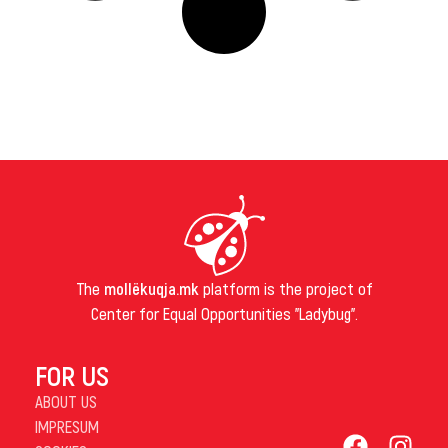
The
mollëkuqja.mk
platform is the project of
Center for Equal Opportunities "Ladybug".
FOR US
ABOUT US
IMPRESUM