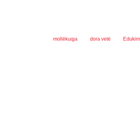
mollëkuqja
dora vetë
Edukim