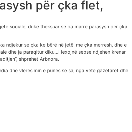
asysh për çka flet,
jete sociale, duke theksuar se pa marrë parasysh për çka
ë ka ndjekur se çka ke bërë në jetë, me çka merresh, dhe e
 dalë dhe ja paraqitur diku…i lexojnë sepse ndjehen krenar
aqitjen”, shprehet Arbnora.
edia dhe vlerësimin e punës së saj nga vetë gazetarët dhe