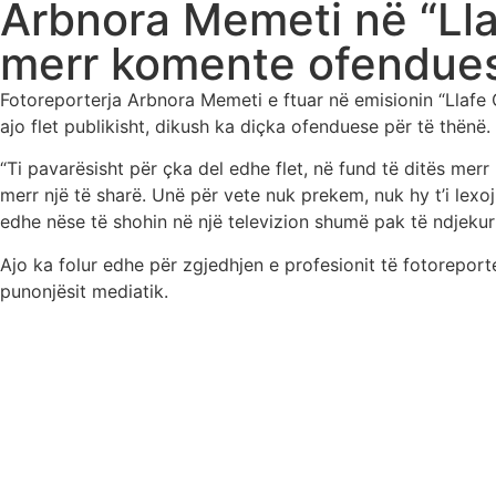
Arbnora Memeti në “Lla
merr komente ofendues
Fotoreporterja Arbnora Memeti e ftuar në emisionin “Llafe
ajo flet publikisht, dikush ka diçka ofenduese për të thënë.
“Ti pavarësisht për çka del edhe flet, në fund të ditës mer
merr një të sharë. Unë për vete nuk prekem, nuk hy t’i lexoj
edhe nëse të shohin në një televizion shumë pak të ndjekur
Ajo ka folur edhe për zgjedhjen e profesionit të fotorepor
punonjësit mediatik.