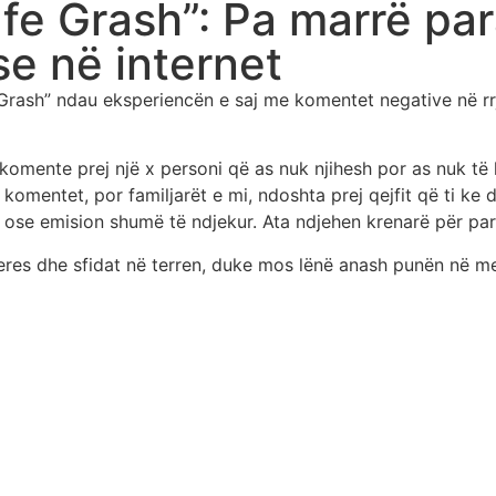
fe Grash”: Pa marrë par
e në internet
 Grash” ndau eksperiencën e saj me komentet negative në rr
r komente prej një x personi që as nuk njihesh por as nuk t
 komentet, por familjarët e mi, ndoshta prej qejfit që ti ke
 ose emision shumë të ndjekur. Ata ndjehen krenarë për par
teres dhe sfidat në terren, duke mos lënë anash punën në m