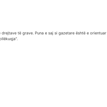
 drejtave të grave. Puna e saj si gazetare është e orientuar
llëkuqja".