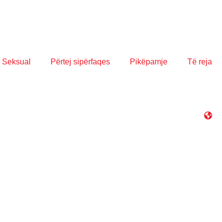
 Seksual
Përtej sipërfaqes
Pikëpamje
Të reja