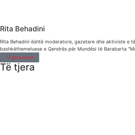
Rita Behadini
Rita Behadini është moderatore, gazetare dhe aktiviste e të
bashkëthemeluese e Qendrës për Mundësi të Barabarta "Mo
Të gjitha postet
Të tjera