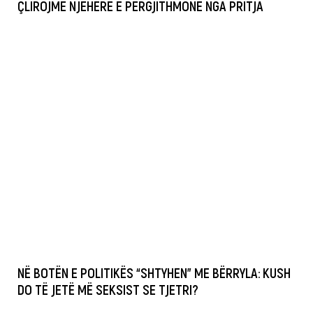
ÇLIROJMË NJËHERË E PËRGJITHMONË NGA PRITJA
NË BOTËN E POLITIKËS “SHTYHEN” ME BËRRYLA: KUSH
DO TË JETË MË SEKSIST SE TJETRI?