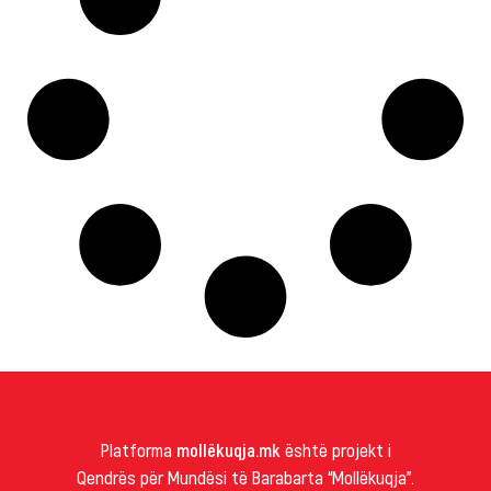
Platforma
mollëkuqja.mk
është projekt i
Qendrës për Mundësi të Barabarta “Mollëkuqja”.