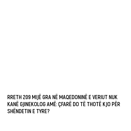
RRETH 209 MIJË GRA NË MAQEDONINË E VERIUT NUK
KANË GJINEKOLOG AMË: ÇFARË DO TË THOTË KJO PËR
SHËNDETIN E TYRE?