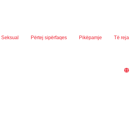
 Seksual
Përtej sipërfaqes
Pikëpamje
Të reja