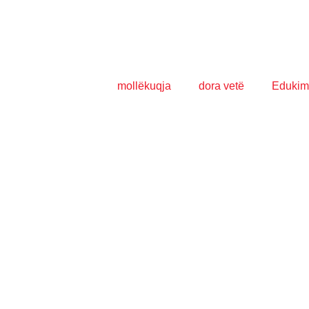
mollëkuqja
dora vetë
Edukim