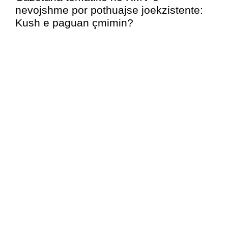
nevojshme por pothuajse joekzistente:
Kush e paguan çmimin?