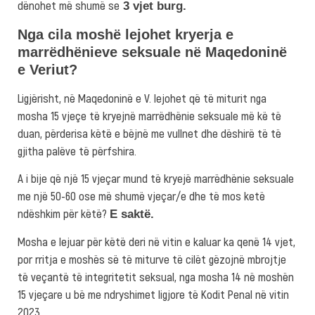
dënohet më shumë se
3 vjet burg.
Nga cila moshë lejohet kryerja e
marrëdhënieve seksuale në Maqedoninë
e Veriut?
Ligjërisht, në Maqedoninë e V. lejohet që të miturit nga
mosha 15 vjeçe të kryejnë marrëdhënie seksuale më kë të
duan, përderisa këtë e bëjnë me vullnet dhe dëshirë të të
gjitha palëve të përfshira.
A i bije që një 15 vjeçar mund të kryejë marrëdhënie seksuale
me një 50-60 ose më shumë vjeçar/e dhe të mos ketë
ndëshkim për këtë?
E saktë.
Mosha e lejuar për këtë deri në vitin e kaluar ka qenë 14 vjet,
por rritja e moshës së të miturve të cilët gëzojnë mbrojtje
të veçantë të integritetit seksual, nga mosha 14 në moshën
15 vjeçare u bë me ndryshimet ligjore të Kodit Penal në vitin
2023.