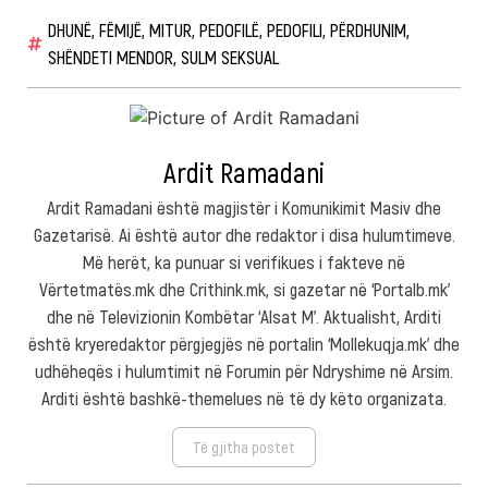
DHUNË
,
FËMIJË
,
MITUR
,
PEDOFILË
,
PEDOFILI
,
PËRDHUNIM
,
SHËNDETI MENDOR
,
SULM SEKSUAL
Ardit Ramadani
Ardit Ramadani është magjistër i Komunikimit Masiv dhe
Gazetarisë. Ai është autor dhe redaktor i disa hulumtimeve.
Më herët, ka punuar si verifikues i fakteve në
Vërtetmatës.mk dhe Crithink.mk, si gazetar në ‘Portalb.mk’
dhe në Televizionin Kombëtar ‘Alsat M’. Aktualisht, Arditi
është kryeredaktor përgjegjës në portalin ‘Mollekuqja.mk’ dhe
udhëheqës i hulumtimit në Forumin për Ndryshime në Arsim.
Arditi është bashkë-themelues në të dy këto organizata.
Të gjitha postet