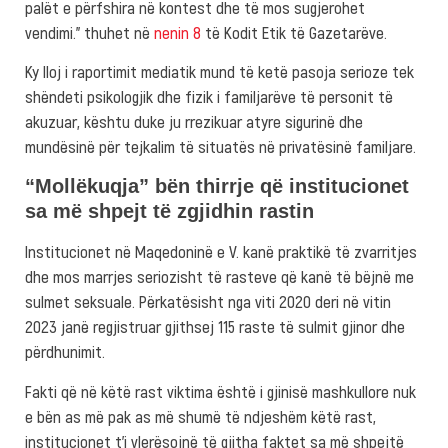
palët e përfshira në kontest dhe të mos sugjerohet
vendimi.” thuhet në
nenin 8
të Kodit Etik të Gazetarëve.
Ky lloj i raportimit mediatik mund të ketë pasoja serioze tek
shëndeti psikologjik dhe fizik i familjarëve të personit të
akuzuar, kështu duke ju rrezikuar atyre sigurinë dhe
mundësinë për tejkalim të situatës në privatësinë familjare.
“Mollëkuqja” bën thirrje që institucionet
sa më shpejt të zgjidhin rastin
Institucionet në Maqedoninë e V. kanë praktikë të zvarritjes
dhe mos marrjes seriozisht të rasteve që kanë të bëjnë me
sulmet seksuale. Përkatësisht nga viti 2020 deri në vitin
2023 janë regjistruar gjithsej 115 raste të sulmit gjinor dhe
përdhunimit.
Fakti që në këtë rast viktima është i gjinisë mashkullore nuk
e bën as më pak as më shumë të ndjeshëm këtë rast,
institucionet t’i vlerësojnë të gjitha faktet sa më shpejtë