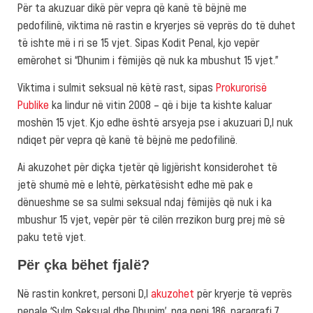
Për ta akuzuar dikë për vepra që kanë të bëjnë me
pedofilinë, viktima në rastin e kryerjes së veprës do të duhet
të ishte më i ri se 15 vjet. Sipas Kodit Penal, kjo vepër
emërohet si “Dhunim i fëmijës që nuk ka mbushut 15 vjet.”
Viktima i sulmit seksual në këtë rast, sipas
Prokurorisë
Publike
ka lindur në vitin 2008 – që i bije ta kishte kaluar
moshën 15 vjet. Kjo edhe është arsyeja pse i akuzuari D,I nuk
ndiqet për vepra që kanë të bëjnë me pedofilinë.
Ai akuzohet për diçka tjetër që ligjërisht konsiderohet të
jetë shumë më e lehtë, përkatësisht edhe më pak e
dënueshme se sa sulmi seksual ndaj fëmijës që nuk i ka
mbushur 15 vjet, vepër për të cilën rrezikon burg prej më së
paku tetë vjet.
Për çka bëhet fjalë?
Në rastin konkret, personi D,I
akuzohet
për kryerje të veprës
penale ‘Sulm Seksual dhe Dhunim’, nga neni 186, paragrafi 7