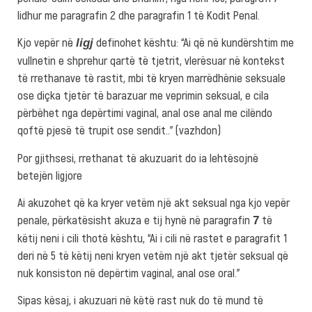
lidhur me paragrafin 2 dhe paragrafin 1 të Kodit Penal.
Kjo vepër në
definohet kështu: “Ai që në kundërshtim me
ligj
vullnetin e shprehur qartë të tjetrit, vlerësuar në kontekst
të rrethanave të rastit, mbi të kryen marrëdhënie seksuale
ose diçka tjetër të barazuar me veprimin seksual, e cila
përbëhet nga depërtimi vaginal, anal ose anal me cilëndo
qoftë pjesë të trupit ose sendit..” (vazhdon)
Por gjithsesi, rrethanat të akuzuarit do ia lehtësojnë
betejën ligjore
Ai akuzohet që ka kryer vetëm një akt seksual nga kjo vepër
penale, përkatësisht akuza e tij hynë në paragrafin
të
7
këtij neni i cili thotë kështu, “Ai i cili në rastet e paragrafit 1
deri në 5 të këtij neni kryen vetëm një akt tjetër seksual që
nuk konsiston në depërtim vaginal, anal ose oral.”
Sipas kësaj, i akuzuari në këtë rast nuk do të mund të