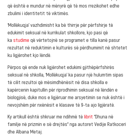
që është e mundur në mënyrë që të mos rrezikohet edhe
zbulimi i identitetit të viktimës.
‘Mollëkuqja’ vazhdimisht ka bë thirrje për përfshirje të
edukimit seksual në kurrikulat shkollore, kjo pasi që
ka
studime
që vërtetojnë se programet e tilla kanë pasur
rezultat në reduktimin e kulturës së përdhumimit në shtetet
ku ligjërohet kjo lëndë.
Përpos që ende nuk ligjërohet edukimi gjithëpërfshirës
seksual në shkolla, ‘Mollëkuqja’ ka pasur një hulumtim sipas
të cilit rezultoi që mësimdhënësit në disa shkolla e
kapërcenin kapitullin për riprodhimin seksual në lëndën e
biologjisë, duke mos e ligjëruar me arsyetimin se nuk është i
nevojshëm për nxënësit e klasave të 9-ta ajo ligjëratë.
Ky artikull është shkruar me ndihmë të
librit
“Dhuna në
familje në prizmin e së drejtës“ nga autoret Vedije Ratkoceri
dhe Albana Metaj.