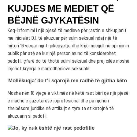
KUJDES ME MEDIET QË
BËJNË GJYKATËSIN
Keq-informimi i një pjesë të medieve për rastin e shkupjanit
me inicialet D.I, të akuzuar për sulm seksual ndaj një të
mituri 16 vjeçar ngriti pikëpyetje dhe krijoi mjegull në opinionin
publik për atë se kur një person mund të konsiderohet
pedofil, çfarë do të thotë sulmi seksual dhe prej cilës moshë
lejohet kryerja e marrëdhënieve seksuale.
‘
Mollëkuqja’ do t’i sqarojë me radhë të gjitha këto
Mosha nën 18 vjeçe e viktimës në këtë rast bëri që një pjesë
e madhe e gazetarëve joprofesional dhe pa njohuri
thelbësore juridike në artikujt e tyre ta etiketojnë të
akuzuarin si pedofil.
Jo, ky nuk është një rast pedofilie