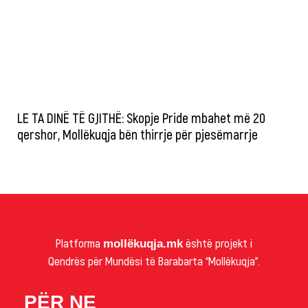
LE TA DINË TË GJITHË: Skopje Pride mbahet më 20
qershor, Mollëkuqja bën thirrje për pjesëmarrje
Platforma
është projekt i
mollëkuqja.mk
Qendrës për Mundësi të Barabarta “Mollëkuqja”.
PËR NE