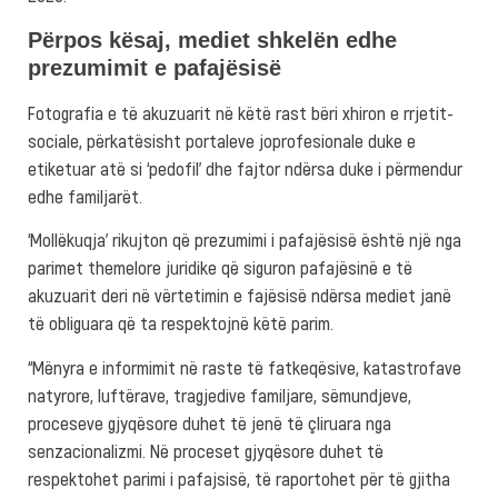
Përpos kësaj, mediet shkelën edhe
prezumimit e pafajësisë
Fotografia e të akuzuarit në këtë rast bëri xhiron e rrjetit-
sociale, përkatësisht portaleve joprofesionale duke e
etiketuar atë si ‘pedofil’ dhe fajtor ndërsa duke i përmendur
edhe familjarët.
‘Mollëkuqja’ rikujton që prezumimi i pafajësisë është një nga
parimet themelore juridike që siguron pafajësinë e të
akuzuarit deri në vërtetimin e fajësisë ndërsa mediet janë
të obliguara që ta respektojnë këtë parim.
“Mënyra e informimit në raste të fatkeqësive, katastrofave
natyrore, luftërave, tragjedive familjare, sëmundjeve,
proceseve gjyqësore duhet të jenë të çliruara nga
senzacionalizmi. Në proceset gjyqësore duhet të
respektohet parimi i pafajsisë, të raportohet për të gjitha