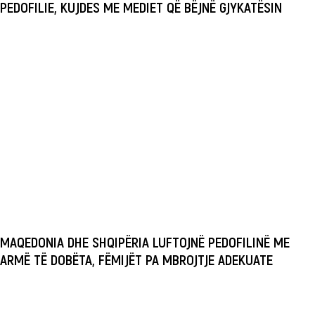
PEDOFILIE, KUJDES ME MEDIET QË BËJNË GJYKATËSIN
MAQEDONIA DHE SHQIPËRIA LUFTOJNË PEDOFILINË ME
ARMË TË DOBËTA, FËMIJËT PA MBROJTJE ADEKUATE