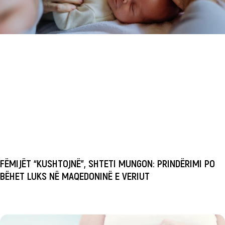
FËMIJËT “KUSHTOJNË”, SHTETI MUNGON: PRINDËRIMI PO
BËHET LUKS NË MAQEDONINË E VERIUT