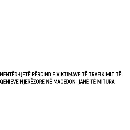
NËNTËDHJETË PËRQIND E VIKTIMAVE TË TRAFIKIMIT TË
QENIEVE NJERËZORE NË MAQEDONI JANË TË MITURA