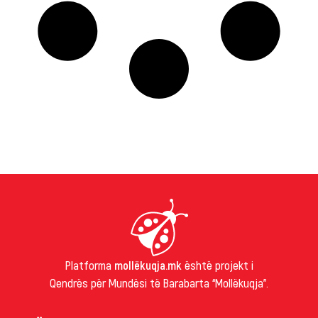
Platforma
mollëkuqja.mk
është projekt i
Qendrës për Mundësi të Barabarta “Mollëkuqja”.