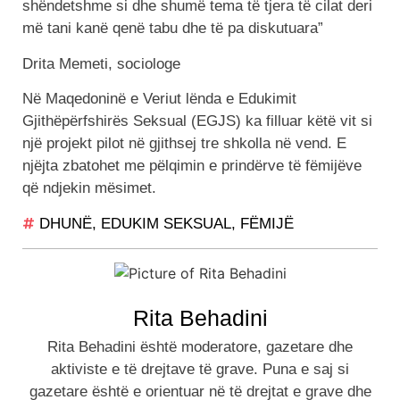
shëndetshme si dhe shumë tema të tjera të cilat deri
më tani kanë qenë tabu dhe të pa diskutuara”
Drita Memeti, sociologe
Në Maqedoninë e Veriut lënda e Edukimit
Gjithëpërfshirës Seksual (EGJS) ka filluar këtë vit si
një projekt pilot në gjithsej tre shkolla në vend. E
njëjta zbatohet me pëlqimin e prindërve të fëmijëve
që ndjekin mësimet.
DHUNË
,
EDUKIM SEKSUAL
,
FËMIJË
Rita Behadini
Rita Behadini është moderatore, gazetare dhe
aktiviste e të drejtave të grave. Puna e saj si
gazetare është e orientuar në të drejtat e grave dhe