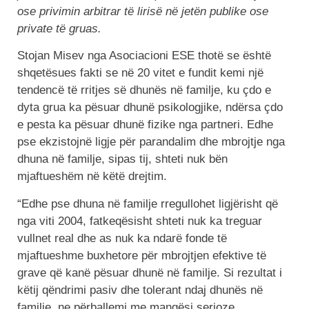
ose privimin arbitrar të lirisë në jetën publike ose
private të gruas.
Stojan Misev nga Asociacioni ESE thotë se është
shqetësues fakti se në 20 vitet e fundit kemi një
tendencë të rritjes së dhunës në familje, ku çdo e
dyta grua ka pësuar dhunë psikologjike, ndërsa çdo
e pesta ka pësuar dhunë fizike nga partneri. Edhe
pse ekzistojnë ligje për parandalim dhe mbrojtje nga
dhuna në familje, sipas tij, shteti nuk bën
mjaftueshëm në këtë drejtim.
“Edhe pse dhuna në familje rregullohet ligjërisht që
nga viti 2004, fatkeqësisht shteti nuk ka treguar
vullnet real dhe as nuk ka ndarë fonde të
mjaftueshme buxhetore për mbrojtjen efektive të
grave që kanë pësuar dhunë në familje. Si rezultat i
këtij qëndrimi pasiv dhe tolerant ndaj dhunës në
familje, ne përballemi me mangësi serioze