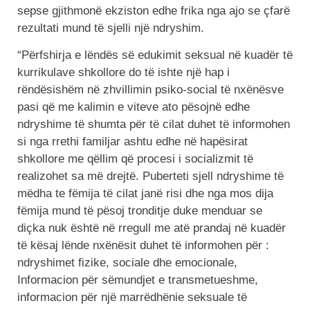
sepse gjithmonë ekziston edhe frika nga ajo se çfarë
rezultati mund të sjelli një ndryshim.
“Përfshirja e lëndës së edukimit seksual në kuadër të
kurrikulave shkollore do të ishte një hap i
rëndësishëm në zhvillimin psiko-social të nxënësve
pasi që me kalimin e viteve ato pësojnë edhe
ndryshime të shumta për të cilat duhet të informohen
si nga rrethi familjar ashtu edhe në hapësirat
shkollore me qëllim që procesi i socializmit të
realizohet sa më drejtë. Puberteti sjell ndryshime të
mëdha te fëmija të cilat janë risi dhe nga mos dija
fëmija mund të pësoj tronditje duke menduar se
diçka nuk është në rregull me atë prandaj në kuadër
të kësaj lënde nxënësit duhet të informohen për :
ndryshimet fizike, sociale dhe emocionale,
Informacion për sëmundjet e transmetueshme,
informacion për një marrëdhënie seksuale të