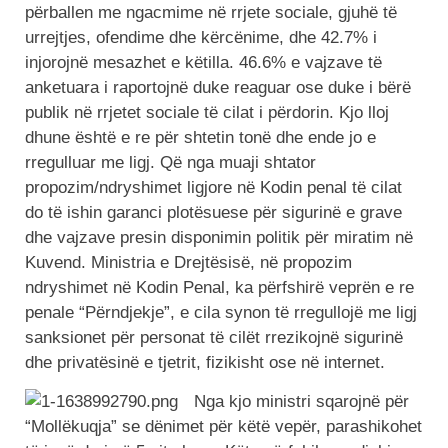
përballen me ngacmime në rrjete sociale, gjuhë të
urrejtjes, ofendime dhe kërcënime, dhe 42.7% i
injorojnë mesazhet e këtilla. 46.6% e vajzave të
anketuara i raportojnë duke reaguar ose duke i bërë
publik në rrjetet sociale të cilat i përdorin. Kjo lloj
dhune është e re për shtetin tonë dhe ende jo e
rregulluar me ligj. Që nga muaji shtator
propozim/ndryshimet ligjore në Kodin penal të cilat
do të ishin garanci plotësuese për sigurinë e grave
dhe vajzave presin disponimin politik për miratim në
Kuvend. Ministria e Drejtësisë, në propozim
ndryshimet në Kodin Penal, ka përfshirë veprën e re
penale “Përndjekje”, e cila synon të rregullojë me ligj
sanksionet për personat të cilët rrezikojnë sigurinë
dhe privatësinë e tjetrit, fizikisht ose në internet.
Nga kjo ministri sqarojnë për
“Mollëkuqja” se dënimet për këtë vepër, parashikohet