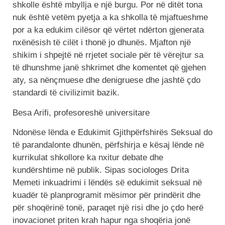
shkolle është mbyllja e një burgu. Por në ditët tona
nuk është vetëm pyetja a ka shkolla të mjaftueshme
por a ka edukim cilësor që vërtet ndërton gjenerata
nxënësish të cilët i thonë jo dhunës. Mjafton një
shikim i shpejtë në rrjetet sociale për të vërejtur sa
të dhunshme janë shkrimet dhe komentet që gjehen
aty, sa nënçmuese dhe denigruese dhe jashtë çdo
standardi të civilizimit bazik.
Besa Arifi, profesoreshë universitare
Ndonëse lënda e Edukimit Gjithpërfshirës Seksual do
të parandalonte dhunën, përfshirja e kësaj lënde në
kurrikulat shkollore ka nxitur debate dhe
kundërshtime në publik. Sipas sociologes Drita
Memeti inkuadrimi i lëndës së edukimit seksual në
kuadër të planprogramit mësimor për prindërit dhe
për shoqërinë tonë, paraqet një risi dhe jo çdo herë
inovacionet priten krah hapur nga shoqëria jonë