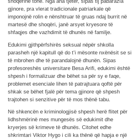
shoqërinë tonë. Nga ana tjetër, sipas tij pabarazia
gjinore, pra vlerat tradicionale patriarkale që
imponojnë rolin e nënshtruar të gruas ndaj burrit në
martesë dhe shoqëri, janë arsyet kryesore të
shfaqjes dhe vazhdimit të dhunës në familje.
Edukimi gjithpërfshirës seksual nëpër shkolla
parasheh një kapitull që do t’i mësonte nxënësit se si
të mbrohen dhe të parandalojnë dhunën. Sipas
profesoreshës universitare Besa Arifi, edukimi është
shpesh i formalizuar dhe bëhet sa për sy e faqe,
problemet esenciale lihen të patrajtuara qoftë për
shkak se bëhet fjalë për tema gjinore që shpesh
trajtohen si senzitive për të mos thënë tabu.
Në shkencën e kriminologjisë shpesh herë flitet për
lidhshmërinë mes mungesës së edukimit dhe
kryerjes së krimeve të dhunës. Citohet edhe
shkrimtari Viktor Hygo i cili ka thënë që hapja e një