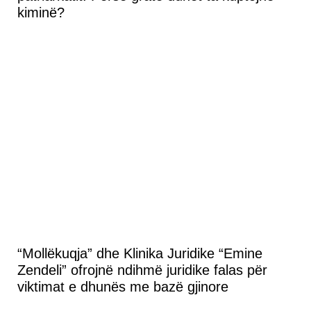
kiminë?
“Mollëkuqja” dhe Klinika Juridike “Emine
Zendeli” ofrojnë ndihmë juridike falas për
viktimat e dhunës me bazë gjinore