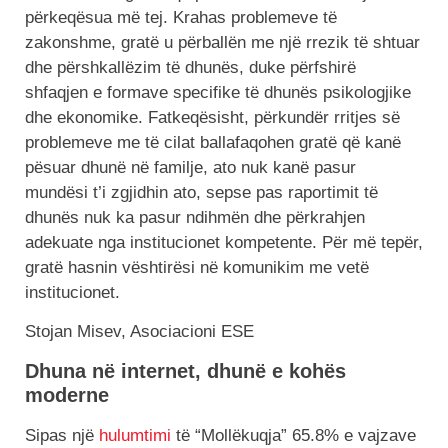
përkeqësua më tej. Krahas problemeve të
zakonshme, gratë u përballën me një rrezik të shtuar
dhe përshkallëzim të dhunës, duke përfshirë
shfaqjen e formave specifike të dhunës psikologjike
dhe ekonomike. Fatkeqësisht, përkundër rritjes së
problemeve me të cilat ballafaqohen gratë që kanë
pësuar dhunë në familje, ato nuk kanë pasur
mundësi t’i zgjidhin ato, sepse pas raportimit të
dhunës nuk ka pasur ndihmën dhe përkrahjen
adekuate nga institucionet kompetente. Për më tepër,
gratë hasnin vështirësi në komunikim me vetë
institucionet.
Stojan Misev, Asociacioni ESE
Dhuna në internet, dhunë e kohës
moderne
Sipas një
hulumtimi
të “Mollëkuqja” 65.8% e vajzave