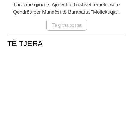
barazinë gjinore. Ajo është bashkëthemeluese e
Qendrës për Mundësi të Barabarta "Mollëkuqja".
Të gjitha postet
TË TJERA