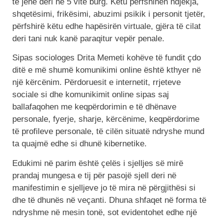
të jenë deri në 5 vite burg. Këtu përfshihen ndjekja,
shqetësimi, frikësimi, abuzimi psikik i personit tjetër,
përfshirë këtu edhe hapësirën virtuale, gjëra të cilat
deri tani nuk kanë paraqitur vepër penale.
Sipas sociologes Drita Memeti kohëve të fundit çdo
ditë e më shumë komunikimi online është kthyer në
një kërcënim. Përdoruesit e internetit, rrjeteve
sociale si dhe komunikimit online sipas saj
ballafaqohen me keqpërdorimin e të dhënave
personale, fyerje, sharje, kërcënime, keqpërdorime
të profileve personale, të cilën situatë ndryshe mund
ta quajmë edhe si dhunë kibernetike.
Edukimi në parim është çelës i sjelljes së mirë
prandaj mungesa e tij për pasojë sjell deri në
manifestimin e sjelljeve jo të mira në përgjithësi si
dhe të dhunës në veçanti. Dhuna shfaqet në forma të
ndryshme në mesin tonë, sot evidentohet edhe një