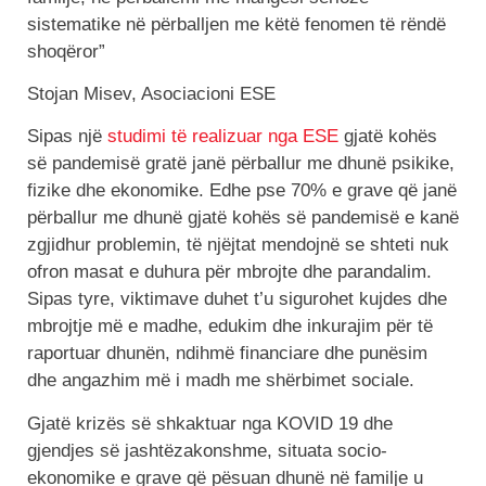
sistematike në përballjen me këtë fenomen të rëndë
shoqëror”
Stojan Misev, Asociacioni ESE
Sipas një
studimi të realizuar nga ESE
gjatë kohës
së pandemisë gratë janë përballur me dhunë psikike,
fizike dhe ekonomike. Edhe pse 70% e grave që janë
përballur me dhunë gjatë kohës së pandemisë e kanë
zgjidhur problemin, të njëjtat mendojnë se shteti nuk
ofron masat e duhura për mbrojte dhe parandalim.
Sipas tyre, viktimave duhet t’u sigurohet kujdes dhe
mbrojtje më e madhe, edukim dhe inkurajim për të
raportuar dhunën, ndihmë financiare dhe punësim
dhe angazhim më i madh me shërbimet sociale.
Gjatë krizës së shkaktuar nga KOVID 19 dhe
gjendjes së jashtëzakonshme, situata socio-
ekonomike e grave që pësuan dhunë në familje u