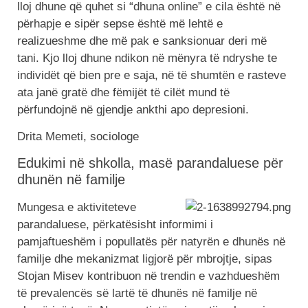
lloj dhune që quhet si “dhuna online” e cila është në
përhapje e sipër sepse është më lehtë e
realizueshme dhe më pak e sanksionuar deri më
tani. Kjo lloj dhune ndikon në mënyra të ndryshe te
individët që bien pre e saja, në të shumtën e rasteve
ata janë gratë dhe fëmijët të cilët mund të
përfundojnë në gjendje ankthi apo depresioni.
Drita Memeti, sociologe
Edukimi në shkolla, masë parandaluese për
dhunën në familje
Mungesa e aktiviteteve
parandaluese, përkatësisht informimi i
pamjaftueshëm i popullatës për natyrën e dhunës në
familje dhe mekanizmat ligjorë për mbrojtje, sipas
Stojan Misev kontribuon në trendin e vazhdueshëm
të prevalencës së lartë të dhunës në familje në