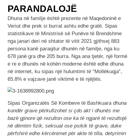
PARANDALOJË
Dhuna në familje është prezente në Maqedoninë e
Veriut dhe prek si burrat ashtu edhe gratë. Sipas
statistikave të Ministrisë së Punëve të Brendshme
nga janari deri në shtator të vitit 2021 gjithsej 883
persona kanë paraqitur dhunën në familje, nga ku
678 janë gra dhe 205 burra. Nga ana tjetër, një formë
e re e dhunës në kohën moderne është edhe dhuna
në internet, ku sipas një hulumtimi të “Mollëkuqja”,
65.8% e vajzave janë viktimë e të njëjtës.
Sipas Organizatës Së Kombeve të Bashkuara
dhuna
kundër grave përkufizohet si çdo akt i dhunës me
bazë gjinore që rezulton ose ka të ngjarë të rezultojë
në dëmtim fizik, seksual ose psikik të grave, duke
përfshirë edhe kërcënimet për akte të tilla, detyrimin