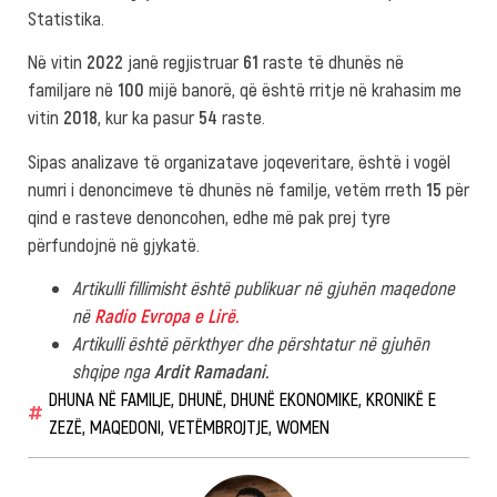
Statistika.
Në vitin
2022
janë regjistruar
61
raste të dhunës në
familjare në
100
mijë banorë, që është rritje në krahasim me
vitin
2018
, kur ka pasur
54
raste.
Sipas analizave të organizatave joqeveritare, është i vogël
numri i denoncimeve të dhunës në familje, vetëm rreth
15
për
qind e rasteve denoncohen, edhe më pak prej tyre
përfundojnë në gjykatë.
Artikulli fillimisht është publikuar në gjuhën maqedone
në
Radio Evropa e Lirë.
Artikulli është përkthyer dhe përshtatur në gjuhën
shqipe nga
Ardit Ramadani.
DHUNA NË FAMILJE
,
DHUNË
,
DHUNË EKONOMIKE
,
KRONIKË E
ZEZË
,
MAQEDONI
,
VETËMBROJTJE
,
WOMEN