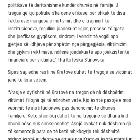
politikave të deritanishme kundër dhunës në familje. U
tregua që kjo politikë s’ka qenë efikase, për shkak të disa
faktorëve: mungesa e motivimit dhe e trajnimit të
institucioneve, regullimi joadekuat ligjor, procese të gjata
dhe joefikase gjyqësore, sindromi i vendit të vogël apo
gjetjes së lidhjeve për shpëtim nga përgjegjësia, viktimizimi
dhe gjykimi i viktimave, ndihmë joadekuate apo joekzistente
financiare për viktimat.” Tha Koteska Stinovska.
Sipas saj, edhe rasti në Kratovë duhet të tregojë se viktimat
janë të lëna vetëm.
“Vrasja e dyfishtë në Kratovë na tregon që në dëshpërim
viktimat fillojnë që të mbrohen vetë. Kjo është pasojë e mos
veprimit të institucioneve pas denoncimit të dhunës
familjare. Këto shembuj duhet të na tregojnë se dhuna lind
dhunë nëse nuk sanksionohet. Asnjë avokat nuk dëshiron që
të komentojë para se të ketë mbikëqyrje tek dëshmitë,
mirëpo është evidente se gruaja nga Kratova është mbrojtur