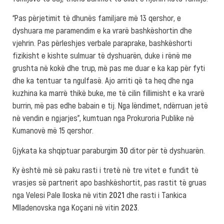
“Pas përjetimit të dhunës familjare më 13 qershor, e
dyshuara me paramendim e ka vrarë bashkëshortin dhe
vjehrin. Pas përleshjes verbale paraprake, bashkëshorti
fizikisht e kishte sulmuar të dyshuarën, duke i rënë me
grushta në kokë dhe trup, më pas me duar e ka kap për fyti
dhe ka tentuar ta ngulfasë. Ajo arriti që ta heq dhe nga
kuzhina ka marrë thikë buke, me të cilin fillimisht e ka vrarë
burrin, më pas edhe babain e tij. Nga lëndimet, ndërruan jetë
në vendin e ngjarjes”, kumtuan nga Prokuroria Publike në
Kumanovë më 15 qershor.
Gjykata ka shqiptuar paraburgim
30
ditor për të dyshuarën.
Ky është më së paku rasti i tretë në tre vitet e fundit të
vrasjes së partnerit apo bashkëshortit, pas rastit të gruas
nga Velesi Pale Iloska në vitin
2021
dhe rasti i Tankica
Mlladenovska nga Koçani në vitin
2023
.