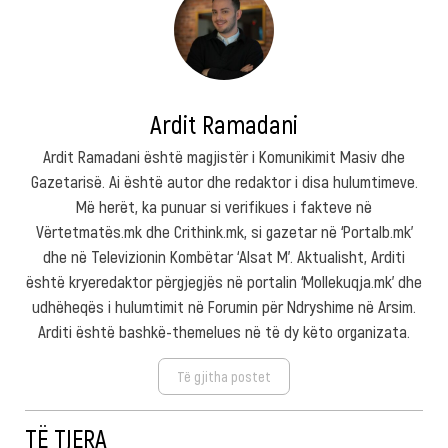
Ardit Ramadani
Ardit Ramadani është magjistër i Komunikimit Masiv dhe
Gazetarisë. Ai është autor dhe redaktor i disa hulumtimeve.
Më herët, ka punuar si verifikues i fakteve në
Vërtetmatës.mk dhe Crithink.mk, si gazetar në ‘Portalb.mk’
dhe në Televizionin Kombëtar ‘Alsat M’. Aktualisht, Arditi
është kryeredaktor përgjegjës në portalin ‘Mollekuqja.mk’ dhe
udhëheqës i hulumtimit në Forumin për Ndryshime në Arsim.
Arditi është bashkë-themelues në të dy këto organizata.
Të gjitha postet
TË TJERA