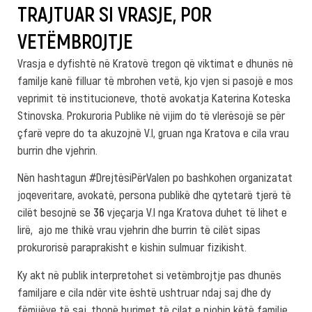
TRAJTUAR SI VRASJE, POR
VETËMBROJTJE
Vrasja e dyfishtë në Kratovë tregon që viktimat e dhunës në
familje kanë filluar të mbrohen vetë, kjo vjen si pasojë e mos
veprimit të institucioneve, thotë avokatja Katerina Koteska
Stinovska. Prokuroria Publike në vijim do të vlerësojë se për
çfarë vepre do ta akuzojnë V.I, gruan nga Kratova e cila vrau
burrin dhe vjehrin.
Nën hashtagun #DrejtësiPërValen po bashkohen organizatat
joqeveritare, avokatë, persona publikë dhe qytetarë tjerë të
cilët besojnë se
36
vjeçarja V.I nga Kratova duhet të lihet e
lirë, ajo me thikë vrau vjehrin dhe burrin të cilët sipas
prokurorisë paraprakisht e kishin sulmuar fizikisht.
Ky akt në publik interpretohet si vetëmbrojtje pas dhunës
familjare e cila ndër vite është ushtruar ndaj saj dhe dy
fëmijëve të saj, thonë burimet të cilat e njohin këtë familje.