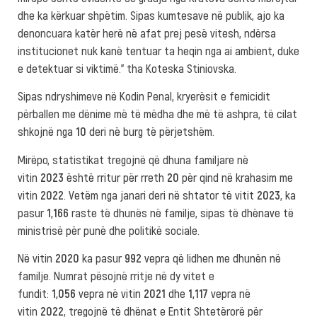
dhe ka kërkuar shpëtim. Sipas kumtesave në publik, ajo ka
denoncuara katër herë në afat prej pesë vitesh, ndërsa
institucionet nuk kanë tentuar ta heqin nga ai ambient, duke
e detektuar si viktimë.” tha Koteska Stiniovska.
Sipas ndryshimeve në Kodin Penal, kryerësit e femicidit
përballen me dënime më të mëdha dhe më të ashpra, të cilat
shkojnë nga
10
deri në burg të përjetshëm.
Mirëpo, statistikat tregojnë që dhuna familjare në
vitin
2023
është rritur për rreth
20
për qind në krahasim me
vitin
2022
. Vetëm nga janari deri në shtator të vitit
2023
, ka
pasur
1,166
raste të dhunës në familje, sipas të dhënave të
ministrisë për punë dhe politikë sociale.
Në vitin
2020
ka pasur
992
vepra që lidhen me dhunën në
familje. Numrat pësojnë rritje në dy vitet e
fundit:
1,056
vepra në vitin
2021
dhe
1,117
vepra në
vitin
2022
, tregojnë të dhënat e Entit Shtetërorë për