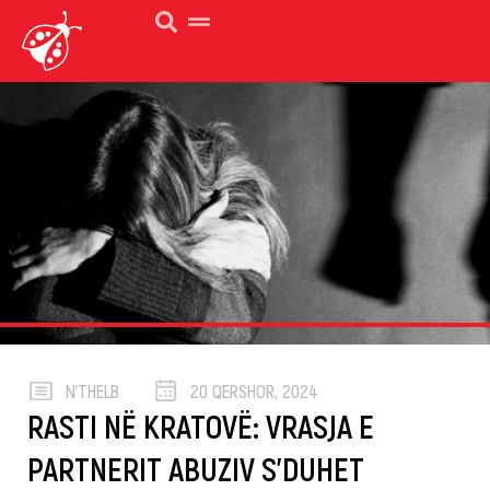
N’THELB
20 QERSHOR, 2024
RASTI NË KRATOVË: VRASJA E
PARTNERIT ABUZIV S’DUHET