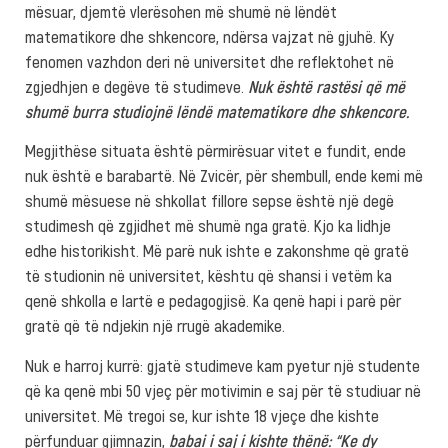
mësuar, djemtë vlerësohen më shumë në lëndët
matematikore dhe shkencore, ndërsa vajzat në gjuhë. Ky
fenomen vazhdon deri në universitet dhe reflektohet në
zgjedhjen e degëve të studimeve.
Nuk është rastësi që më
shumë burra studiojnë lëndë matematikore dhe shkencore.
Megjithëse situata është përmirësuar vitet e fundit, ende
nuk është e barabartë. Në Zvicër, për shembull, ende kemi më
shumë mësuese në shkollat fillore sepse është një degë
studimesh që zgjidhet më shumë nga gratë. Kjo ka lidhje
edhe historikisht. Më parë nuk ishte e zakonshme që gratë
të studionin në universitet, kështu që shansi i vetëm ka
qenë shkolla e lartë e pedagogjisë. Ka qenë hapi i parë për
gratë që të ndjekin një rrugë akademike.
Nuk e harroj kurrë: gjatë studimeve kam pyetur një studente
që ka qenë mbi 50 vjeç për motivimin e saj për të studiuar në
universitet. Më tregoi se, kur ishte 18 vjeçe dhe kishte
përfunduar gjimnazin,
babai i saj i kishte thënë: “Ke dy