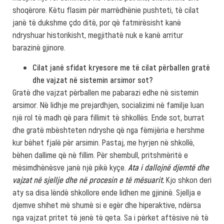
shoqërore. Këtu flasim për marrëdhënie pushteti, të cilat
janë të dukshme çdo ditë, por që fatmirësisht kanë
ndryshuar historikisht, megjithatë nuk e kanë arritur
barazinë gjinore.
Cilat janë sfidat kryesore me të cilat përballen gratë
dhe vajzat në sistemin arsimor sot?
Gratë dhe vajzat përballen me pabarazi edhe në sistemin
arsimor. Në lidhje me prejardhjen, socializimi në familje luan
një rol të madh që para fillimit të shkollës. Ende sot, burrat
dhe gratë mbështeten ndryshe që nga fëmijëria e hershme
kur bëhet fjalë për arsimin. Pastaj, me hyrjen në shkollë,
bëhen dallime që në fillim. Për shembull, pritshmëritë e
mësimdhënësve janë një pikë kyçe.
Ata i dallojnë djemtë dhe
vajzat në sjellje dhe në procesin e të mësuarit.
Kjo shkon deri
aty sa disa lëndë shkollore ende lidhen me gjininë. Sjellja e
djemve shihet më shumë si e egër dhe hiperaktive, ndërsa
nga vajzat pritet të jenë të qeta. Sa i përket aftësive në të