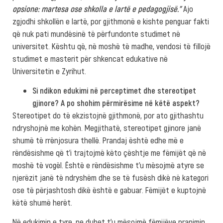
opsione: martesa ose shkolla e lartë e pedagogjisë.”
Ajo
zgjodhi shkollën e lartë, por gjithmonë e kishte penguar fakti
që nuk pati mundësinë të përfundonte studimet në
universitet. Kështu që, në moshë të madhe, vendosi të fillojë
studimet e masterit për shkencat edukative në
Universitetin e Zyrihut.
Si ndikon edukimi në perceptimet dhe stereotipet
gjinore? A po shohim përmirësime në këtë aspekt?
Stereotipet do të ekzistojnë gjithmonë, por ato gjithashtu
ndryshojnë me kohën. Megjithatë, stereotipet gjinore janë
shumë të rrënjosura thellë. Prandaj është edhe më e
rëndësishme që t’i trajtojmë këto çështje me fëmijët që në
moshë të vogël. Është e rëndësishme t’u mësojmë atyre se
njerëzit janë të ndryshëm dhe se të fusësh dikë në kategori
ose të përjashtosh dikë është e gabuar. Fëmijët e kuptojnë
këtë shumë herët.
Në edukimin e tyre, ne duhet t’u mësojmë fëmijëve pranimin