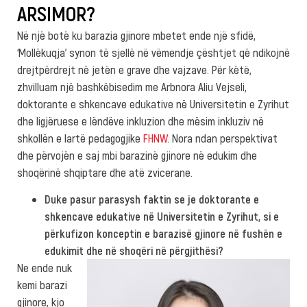
ARSIMOR?
Në një botë ku barazia gjinore mbetet ende një sfidë,
‘Mollëkuqja’ synon të sjellë në vëmendje çështjet që ndikojnë
drejtpërdrejt në jetën e grave dhe vajzave. Për këtë,
zhvilluam një bashkëbisedim me Arbnora Aliu Vejseli,
doktorante e shkencave edukative në Universitetin e Zyrihut
dhe ligjëruese e lëndëve inkluzion dhe mësim inkluziv në
shkollën e lartë pedagogjike
FHNW
. Nora ndan perspektivat
dhe përvojën e saj mbi barazinë gjinore në edukim dhe
shoqërinë shqiptare dhe atë zvicerane.
Duke pasur parasysh faktin se je doktorante e
shkencave edukative në Universitetin e Zyrihut, si e
përkufizon konceptin e barazisë gjinore në fushën e
edukimit dhe në shoqëri në përgjithësi?
Ne ende nuk
kemi barazi
gjinore, kjo