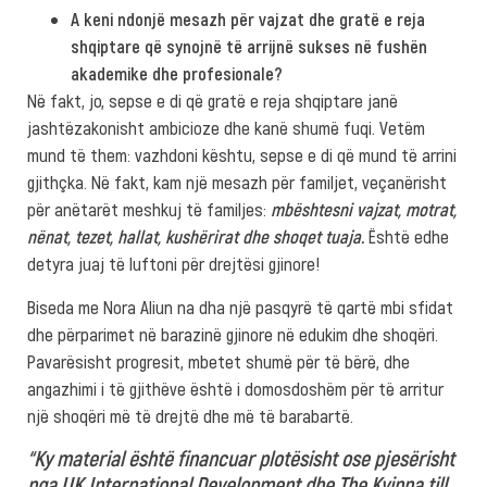
A keni ndonjë mesazh për vajzat dhe gratë e reja
shqiptare që synojnë të arrijnë sukses në fushën
akademike dhe profesionale?
Në fakt, jo, sepse e di që gratë e reja shqiptare janë
jashtëzakonisht ambicioze dhe kanë shumë fuqi. Vetëm
mund të them: vazhdoni kështu, sepse e di që mund të arrini
gjithçka. Në fakt, kam një mesazh për familjet, veçanërisht
për anëtarët meshkuj të familjes:
mbështesni vajzat, motrat,
nënat, tezet, hallat, kushërirat dhe shoqet tuaja.
Është edhe
detyra juaj të luftoni për drejtësi gjinore!
Biseda me Nora Aliun na dha një pasqyrë të qartë mbi sfidat
dhe përparimet në barazinë gjinore në edukim dhe shoqëri.
Pavarësisht progresit, mbetet shumë për të bërë, dhe
angazhimi i të gjithëve është i domosdoshëm për të arritur
një shoqëri më të drejtë dhe më të barabartë.
“Ky material është financuar plotësisht ose pjesërisht
nga UK International Development dhe The Kvinna till