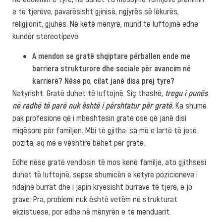
e të tjerëve, pavarësisht gjinisë, ngjyrës së lëkurës,
religjionit, gjuhës. Në këtë mënyrë, mund të luftojmë edhe
kundër stereotipeve.
A mendon se gratë shqiptare përballen ende me
barriera strukturore dhe sociale për avancim në
karrierë? Nëse po, cilat janë disa prej tyre?
Natyrisht. Gratë duhet të luftojnë. Siç thashë,
tregu i punës
në radhë të parë nuk është i përshtatur për gratë.
Ka shumë
pak profesione që i mbështesin gratë ose që janë disi
miqësore për familjen. Mbi të gjitha: sa më e lartë të jetë
pozita, aq më e vështirë bëhet për gratë.
Edhe nëse gratë vendosin të mos kenë familje, ato gjithsesi
duhet të luftojnë, sepse shumicën e këtyre pozicioneve i
ndajnë burrat dhe i japin kryesisht burrave të tjerë, e jo
grave. Pra, problemi nuk është vetëm në strukturat
ekzistuese, por edhe në mënyrën e të menduarit.