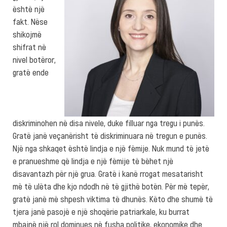
është një
fakt. Nëse
shikojmë
shifrat në
nivel botëror,
gratë ende
diskriminohen në disa nivele, duke filluar nga tregu i punës.
Gratë janë veçanërisht të diskriminuara në tregun e punës.
Një nga shkaqet është lindja e një fëmije. Nuk mund të jetë
e pranueshme që lindja e një fëmije të bëhet një
disavantazh për një grua. Gratë i kanë rrogat mesatarisht
më të ulëta dhe kjo ndodh në të gjithë botën. Për më tepër,
gratë janë më shpesh viktima të dhunës. Këto dhe shumë të
tjera janë pasojë e një shoqërie patriarkale, ku burrat
mbajnë një rol dominues në fusha politike, ekonomike dhe