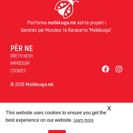
Platforma
mollëkuqja.mk
është projekt i
Qendrës për Mundësi të Barabarta “Mollëkuqja”.
PËR NE
RRETH NESH
IMPRESUM
COOKIES
© 2026
Mollëkuqja.mk
x
This website uses cookies to ensure you get the
Learn more
best experience on our website.