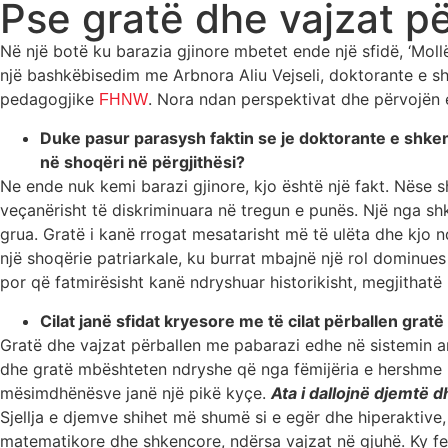
Pse gratë dhe vajzat pë
Në një botë ku barazia gjinore mbetet ende një sfidë, ‘Moll
një bashkëbisedim me Arbnora Aliu Vejseli, doktorante e sh
pedagogjike
. Nora ndan perspektivat dhe përvojën 
FHNW
Duke pasur parasysh faktin se je doktorante e shken
në shoqëri në përgjithësi?
Ne ende nuk kemi barazi gjinore, kjo është një fakt. Nëse sh
veçanërisht të diskriminuara në tregun e punës. Një nga shk
grua. Gratë i kanë rrogat mesatarisht më të ulëta dhe kjo 
një shoqërie patriarkale, ku burrat mbajnë një rol dominues
por që fatmirësisht kanë ndryshuar historikisht, megjithatë 
Cilat janë sfidat kryesore me të cilat përballen grat
Gratë dhe vajzat përballen me pabarazi edhe në sistemin arsi
dhe gratë mbështeten ndryshe që nga fëmijëria e hershme kur
mësimdhënësve janë një pikë kyçe.
Ata i dallojnë djemtë d
Sjellja e djemve shihet më shumë si e egër dhe hiperaktive,
matematikore dhe shkencore, ndërsa vajzat në gjuhë. Ky f