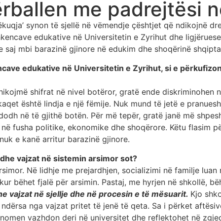
rballen me padrejtësi n
ëkuqja’ synon të sjellë në vëmendje çështjet që ndikojnë dre
kencave edukative në Universitetin e Zyrihut dhe ligjëruese
e saj mbi barazinë gjinore në edukim dhe shoqërinë shqipta
cave edukative në Universitetin e Zyrihut, si e përkufizo
ikojmë shifrat në nivel botëror, gratë ende diskriminohen në
aqet është lindja e një fëmije. Nuk mund të jetë e pranuesh
ndodh në të gjithë botën. Për më tepër, gratë janë më shpes
 në fusha politike, ekonomike dhe shoqërore. Këtu flasim pë
nuk e kanë arritur barazinë gjinore.
ë dhe vajzat në sistemin arsimor sot?
mor. Në lidhje me prejardhjen, socializimi në familje luan nj
 bëhet fjalë për arsimin. Pastaj, me hyrjen në shkollë, bëhe
he vajzat në sjellje dhe në procesin e të mësuarit.
Kjo shko
 ndërsa nga vajzat pritet të jenë të qeta. Sa i përket aftë
enomen vazhdon deri në universitet dhe reflektohet në zgj