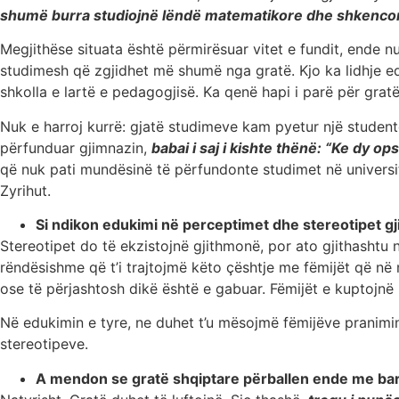
shumë burra studiojnë lëndë matematikore dhe shkenco
Megjithëse situata është përmirësuar vitet e fundit, ende 
studimesh që zgjidhet më shumë nga gratë. Kjo ka lidhje ed
shkolla e lartë e pedagogjisë. Ka qenë hapi i parë për grat
Nuk e harroj kurrë: gjatë studimeve kam pyetur një studente
përfunduar gjimnazin,
babai i saj i kishte thënë: “Ke dy o
që nuk pati mundësinë të përfundonte studimet në universit
Zyrihut.
Si ndikon edukimi në perceptimet dhe stereotipet 
Stereotipet do të ekzistojnë gjithmonë, por ato gjithashtu 
rëndësishme që t’i trajtojmë këto çështje me fëmijët që në
ose të përjashtosh dikë është e gabuar. Fëmijët e kuptojnë
Në edukimin e tyre, ne duhet t’u mësojmë fëmijëve pranimin 
stereotipeve.
A mendon se gratë shqiptare përballen ende me barri