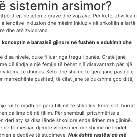
ë sistemin arsimor?
jtpërdrejt në jetën e grave dhe vajzave. Për këtë, zhvilluam
 e lëndëve inkluzion dhe mësim inkluziv në shkollën e lartë
re dhe atë zvicerane.
n konceptin e barazisë gjinore në fushën e edukimit dhe
 disa nivele, duke filluar nga tregu i punës. Gratë janë
me që lindja e një fëmije të bëhet një disavantazh për një
h viktima të dhunës. Këto dhe shumë të tjera janë pasojë e
r marrëdhënie pushteti, të cilat janë të dukshme çdo ditë,
ë rol të madh që para fillimit të shkollës. Ende sot, burrat
n dallime që në fillim. Për shembull, pritshmëritë e
n deri aty sa disa lëndë shkollore ende lidhen me gjininë.
sive në të mësuar, djemtë vlerësohen më shumë në lëndët
edhjen e degëve të studimeve.
Nuk është rastësi që më