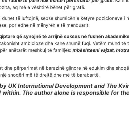
 në radhë të parë nuk është i përshtatur për gratë.
Ka shu
pozita, aq më e vështirë bëhet për gratë.
duhet të luftojnë, sepse shumicën e këtyre pozicioneve i nda
uese, por edhe në mënyrën e të menduarit.
hqiptare që synojnë të arrijnë sukses në fushën akademik
htëzakonisht ambicioze dhe kanë shumë fuqi. Vetëm mund të 
 për anëtarët meshkuj të familjes:
mbështesni vajzat, motrat
at dhe përparimet në barazinë gjinore në edukim dhe shoqër
 një shoqëri më të drejtë dhe më të barabartë.
 by UK International Development and The Kvinn
within. The author alone is responsible for th