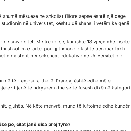
më shumë mësuese në shkollat fillore sepse është një degë
studionin në universitet, kështu që shansi i vetëm ka qenë
në universitet. Më tregoi se, kur ishte 18 vjeçe dhe kishte
dhi shkollën e lartë, por gjithmonë e kishte penguar fakti
et e masterit për shkencat edukative në Universitetin e
humë të rrënjosura thellë. Prandaj është edhe më e
njerëzit janë të ndryshëm dhe se të fusësh dikë në kategori
jionit, gjuhës. Në këtë mënyrë, mund të luftojmë edhe kundër
 po, cilat janë disa prej tyre?