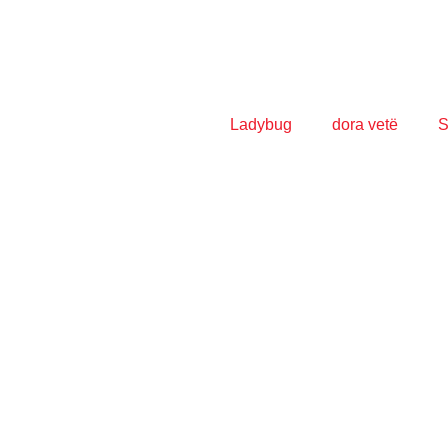
Ladybug
dora vetë
S