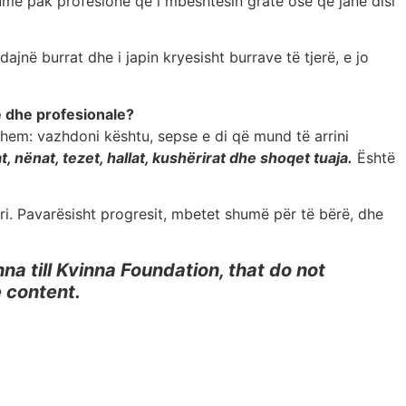
më pak profesione që i mbështesin gratë ose që janë disi
jnë burrat dhe i japin kryesisht burrave të tjerë, e jo
e dhe profesionale?
them: vazhdoni kështu, sepse e di që mund të arrini
, nënat, tezet, hallat, kushërirat dhe shoqet tuaja.
Është
i. Pavarësisht progresit, mbetet shumë për të bërë, dhe
a till Kvinna Foundation, that do not
e content.