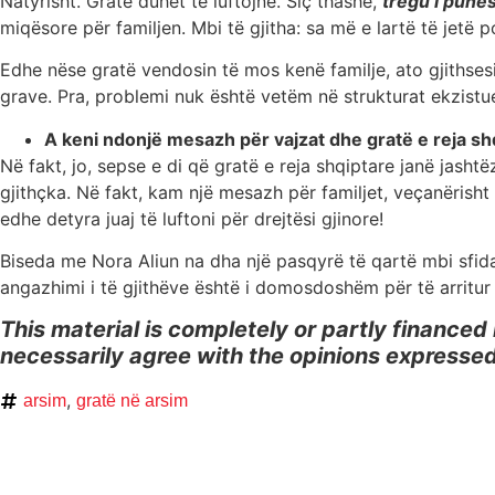
Natyrisht. Gratë duhet të luftojnë. Siç thashë,
tregu i punës
miqësore për familjen. Mbi të gjitha: sa më e lartë të jetë 
Edhe nëse gratë vendosin të mos kenë familje, ato gjithsesi 
grave. Pra, problemi nuk është vetëm në strukturat ekzist
A keni ndonjë mesazh për vajzat dhe gratë e reja s
Në fakt, jo, sepse e di që gratë e reja shqiptare janë jas
gjithçka. Në fakt, kam një mesazh për familjet, veçanërisht
edhe detyra juaj të luftoni për drejtësi gjinore!
Biseda me Nora Aliun na dha një pasqyrë të qartë mbi sfid
angazhimi i të gjithëve është i domosdoshëm për të arritur
This material is completely or partly financed
necessarily agree with the opinions expressed 
,
arsim
gratë në arsim