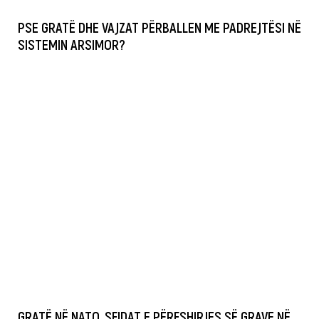
PSE GRATË DHE VAJZAT PËRBALLEN ME PADREJTËSI NË
SISTEMIN ARSIMOR?
GRATË NË NATO, SFIDAT E PËRFSHIRJES SË GRAVE NË