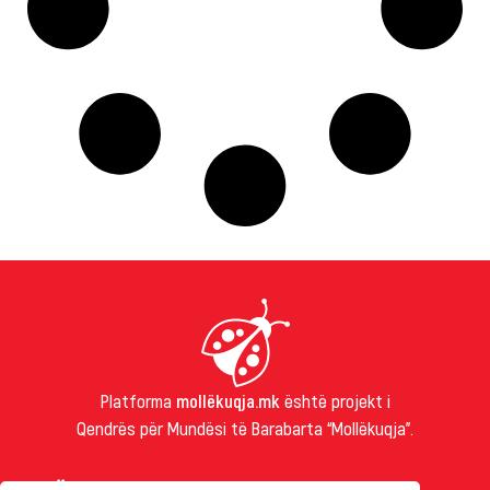
Platforma
mollëkuqja.mk
është projekt i
Qendrës për Mundësi të Barabarta “Mollëkuqja”.