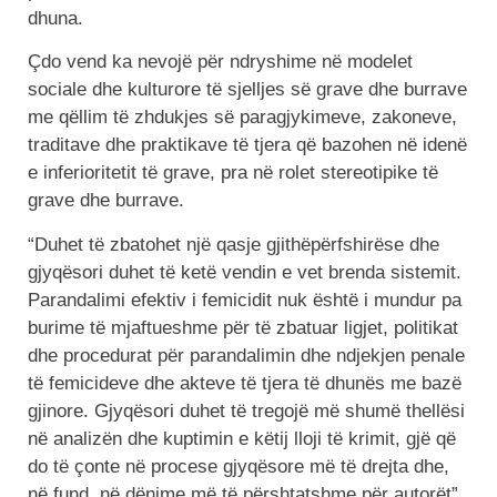
dhuna.
Çdo vend ka nevojë për ndryshime në modelet
sociale dhe kulturore të sjelljes së grave dhe burrave
me qëllim të zhdukjes së paragjykimeve, zakoneve,
traditave dhe praktikave të tjera që bazohen në idenë
e inferioritetit të grave, pra në rolet stereotipike të
grave dhe burrave.
“Duhet të zbatohet një qasje gjithëpërfshirëse dhe
gjyqësori duhet të ketë vendin e vet brenda sistemit.
Parandalimi efektiv i femicidit nuk është i mundur pa
burime të mjaftueshme për të zbatuar ligjet, politikat
dhe procedurat për parandalimin dhe ndjekjen penale
të femicideve dhe akteve të tjera të dhunës me bazë
gjinore. Gjyqësori duhet të tregojë më shumë thellësi
në analizën dhe kuptimin e këtij lloji të krimit, gjë që
do të çonte në procese gjyqësore më të drejta dhe,
në fund, në dënime më të përshtatshme për autorët”,