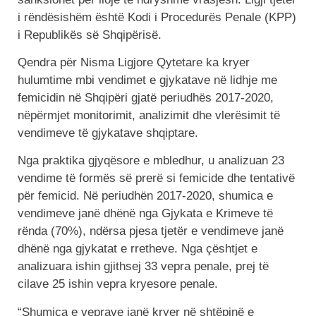
i rëndësishëm është Kodi i Procedurës Penale (KPP)
i Republikës së Shqipërisë.
Qendra për Nisma Ligjore Qytetare ka kryer
hulumtime mbi vendimet e gjykatave në lidhje me
femicidin në Shqipëri gjatë periudhës 2017-2020,
nëpërmjet monitorimit, analizimit dhe vlerësimit të
vendimeve të gjykatave shqiptare.
Nga praktika gjyqësore e mbledhur, u analizuan 23
vendime të formës së prerë si femicide dhe tentativë
për femicid. Në periudhën 2017-2020, shumica e
vendimeve janë dhënë nga Gjykata e Krimeve të
rënda (70%), ndërsa pjesa tjetër e vendimeve janë
dhënë nga gjykatat e rretheve. Nga çështjet e
analizuara ishin gjithsej 33 vepra penale, prej të
cilave 25 ishin vepra kryesore penale.
“Shumica e veprave janë kryer në shtëpinë e