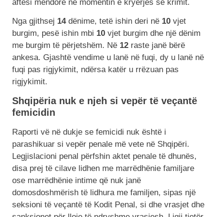
aftësi mendore në momentin e kryerjes së krimit.
Nga gjithsej
14
dënime, tetë ishin deri në
10
vjet
burgim, pesë ishin mbi
10
vjet burgim dhe një dënim
me burgim të përjetshëm. Në
12
raste janë bërë
ankesa. Gjashtë vendime u lanë në fuqi, dy u lanë në
fuqi pas rigjykimit, ndërsa katër u rrëzuan pas
rigjykimit.
Shqipëria nuk e njeh si vepër të veçantë
femicidin
Raporti vë në dukje se femicidi nuk është i
parashikuar si vepër penale më vete në Shqipëri.
Legjislacioni penal përfshin aktet penale të dhunës,
disa prej të cilave lidhen me marrëdhënie familjare
ose marrëdhënie intime që nuk janë
domosdoshmërish të lidhura me familjen, sipas një
seksioni të veçantë të Kodit Penal, si dhe vrasjet dhe
sanksionet për lloje të ndryshme vrasjesh. Ligji tjetër