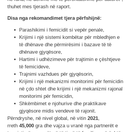
thuhet mes tjerash në raport.
Disa nga rekomandimet tjera përfshijnë:
Parashikimi i femicidit si vepër penale,
Krijimi i një sistemi kombëtar për mbledhjen e
të dhënave dhe përmirësimi i bazave të të
dhënave gjyqësore,
Hartimi i udhëzimeve për trajtimin e çështjeve
të femicideve,
Trajnimi vazhdues për gjyqësorin,
Krijimi i një mekanizmi monitorimi për femicidin
në çdo shtet dhe krijimi i një mekanizmi rajonal
monitorimi për femicidin,
Shkëmbimet e njohurive dhe praktikave
gjyqësore midis vendeve të rajonit.
Përndryshe, në nivel global, në vitin
2021
,
rreth
45,000
gra dhe vajza u vranë nga partnerët e