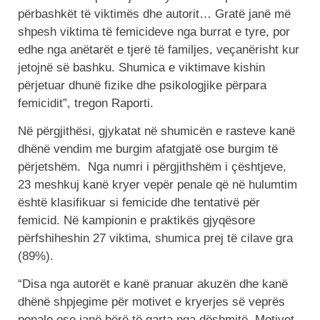
përbashkët të viktimës dhe autorit… Gratë janë më
shpesh viktima të femicideve nga burrat e tyre, por
edhe nga anëtarët e tjerë të familjes, veçanërisht kur
jetojnë së bashku. Shumica e viktimave kishin
përjetuar dhunë fizike dhe psikologjike përpara
femicidit”, tregon Raporti.
Në përgjithësi, gjykatat në shumicën e rasteve kanë
dhënë vendim me burgim afatgjatë ose burgim të
përjetshëm. Nga numri i përgjithshëm i çështjeve,
23 meshkuj kanë kryer vepër penale që në hulumtim
është klasifikuar si femicide dhe tentativë për
femicid. Në kampionin e praktikës gjyqësore
përfshiheshin 27 viktima, shumica prej të cilave gra
(89%).
“Disa nga autorët e kanë pranuar akuzën dhe kanë
dhënë shpjegime për motivet e kryerjes së veprës
penale ose janë bërë të qarta nga dëshmitë. Motivet