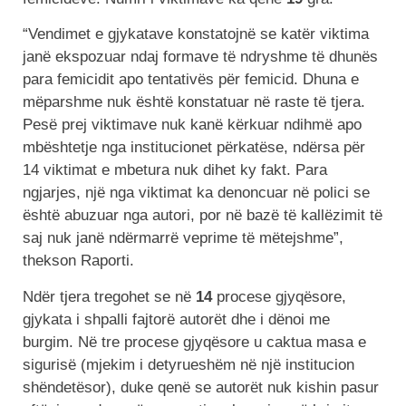
“Vendimet e gjykatave konstatojnë se katër viktima
janë ekspozuar ndaj formave të ndryshme të dhunës
para femicidit apo tentativës për femicid. Dhuna e
mëparshme nuk është konstatuar në raste të tjera.
Pesë prej viktimave nuk kanë kërkuar ndihmë apo
mbështetje nga institucionet përkatëse, ndërsa për
14 viktimat e mbetura nuk dihet ky fakt. Para
ngjarjes, një nga viktimat ka denoncuar në polici se
është abuzuar nga autori, por në bazë të kallëzimit të
saj nuk janë ndërmarrë veprime të mëtejshme”,
thekson Raporti.
Ndër tjera tregohet se në
14
procese gjyqësore,
gjykata i shpalli fajtorë autorët dhe i dënoi me
burgim. Në tre procese gjyqësore u caktua masa e
sigurisë (mjekim i detyrueshëm në një institucion
shëndetësor), duke qenë se autorët nuk kishin pasur