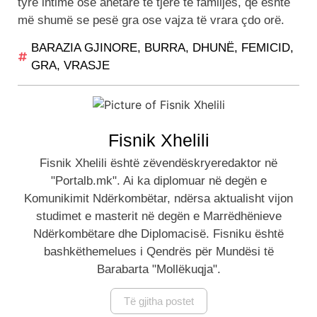
tyre intimë ose anëtarë të tjerë të familjes, që është
më shumë se pesë gra ose vajza të vrara çdo orë.
BARAZIA GJINORE
,
BURRA
,
DHUNË
,
FEMICID
,
GRA
,
VRASJE
Fisnik Xhelili
Fisnik Xhelili është zëvendëskryeredaktor në
"Portalb.mk". Ai ka diplomuar në degën e
Komunikimit Ndërkombëtar, ndërsa aktualisht vijon
studimet e masterit në degën e Marrëdhënieve
Ndërkombëtare dhe Diplomacisë. Fisniku është
bashkëthemelues i Qendrës për Mundësi të
Barabarta "Mollëkuqja".
Të gjitha postet