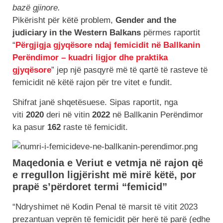
bazë gjinore.
Pikërisht për këtë problem,
Gender and the
judiciary in the Western Balkans
përmes raportit
“
Përgjigja gjyqësore ndaj femicidit në Ballkanin
Perëndimor – kuadri ligjor dhe praktika
gjyqësore
” jep një pasqyrë më të qartë të rasteve të
femicidit në këtë rajon për tre vitet e fundit.
Shifrat janë shqetësuese. Sipas raportit, nga
viti
2020
deri në vitin
2022
në Ballkanin Perëndimor
ka pasur
162
raste të femicidit.
Maqedonia e Veriut e vetmja në rajon që
e rregullon ligjërisht më mirë këtë, por
prapë s’përdoret termi “femicid”
“Ndryshimet në Kodin Penal të marsit të vitit 2023
prezantuan veprën të femicidit për herë të parë (edhe