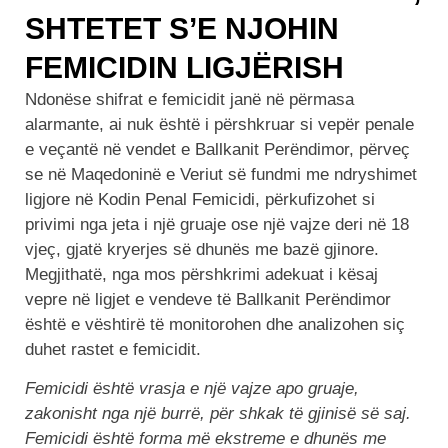
SHTETET S’E NJOHIN
FEMICIDIN LIGJËRISH
Ndonëse shifrat e femicidit janë në përmasa
alarmante, ai nuk është i përshkruar si vepër penale
e veçantë në vendet e Ballkanit Perëndimor, përveç
se në Maqedoninë e Veriut së fundmi me ndryshimet
ligjore në Kodin Penal Femicidi, përkufizohet si
privimi nga jeta i një gruaje ose një vajze deri në 18
vjeç, gjatë kryerjes së dhunës me bazë gjinore.
Megjithatë, nga mos përshkrimi adekuat i kësaj
vepre në ligjet e vendeve të Ballkanit Perëndimor
është e vështirë të monitorohen dhe analizohen siç
duhet rastet e femicidit.
Femicidi është vrasja e një vajze apo gruaje,
zakonisht nga një burrë, për shkak të gjinisë së saj.
Femicidi është forma më ekstreme e dhunës me