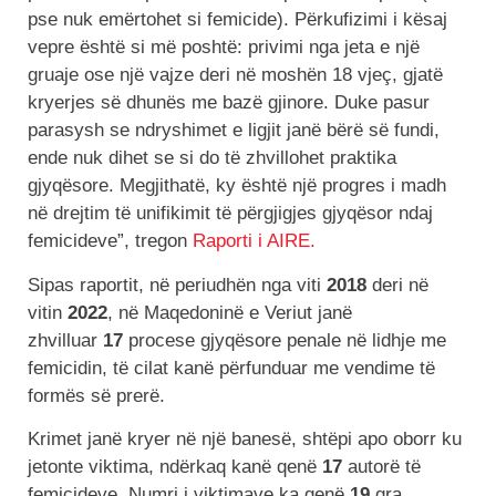
pse nuk emërtohet si femicide). Përkufizimi i kësaj
vepre është si më poshtë: privimi nga jeta e një
gruaje ose një vajze deri në moshën 18 vjeç, gjatë
kryerjes së dhunës me bazë gjinore. Duke pasur
parasysh se ndryshimet e ligjit janë bërë së fundi,
ende nuk dihet se si do të zhvillohet praktika
gjyqësore. Megjithatë, ky është një progres i madh
në drejtim të unifikimit të përgjigjes gjyqësor ndaj
femicideve”, tregon
Raporti i AIRE.
Sipas raportit, në periudhën nga viti
2018
deri në
vitin
2022
, në Maqedoninë e Veriut janë
zhvilluar
17
procese gjyqësore penale në lidhje me
femicidin, të cilat kanë përfunduar me vendime të
formës së prerë.
Krimet janë kryer në një banesë, shtëpi apo oborr ku
jetonte viktima, ndërkaq kanë qenë
17
autorë të
femicideve. Numri i viktimave ka qenë
19
gra.