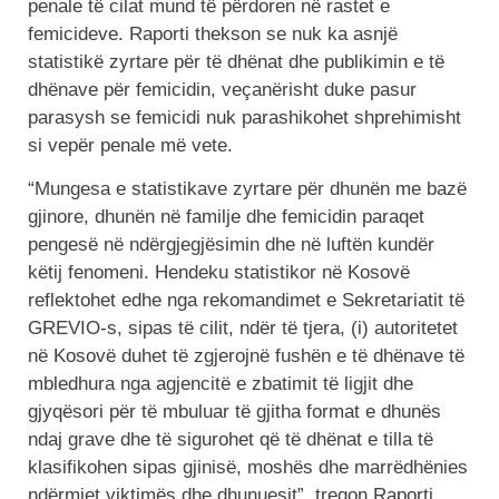
penale të cilat mund të përdoren në rastet e
femicideve. Raporti thekson se nuk ka asnjë
statistikë zyrtare për të dhënat dhe publikimin e të
dhënave për femicidin, veçanërisht duke pasur
parasysh se femicidi nuk parashikohet shprehimisht
si vepër penale më vete.
“Mungesa e statistikave zyrtare për dhunën me bazë
gjinore, dhunën në familje dhe femicidin paraqet
pengesë në ndërgjegjësimin dhe në luftën kundër
këtij fenomeni. Hendeku statistikor në Kosovë
reflektohet edhe nga rekomandimet e Sekretariatit të
GREVIO-s, sipas të cilit, ndër të tjera, (i) autoritetet
në Kosovë duhet të zgjerojnë fushën e të dhënave të
mbledhura nga agjencitë e zbatimit të ligjit dhe
gjyqësori për të mbuluar të gjitha format e dhunës
ndaj grave dhe të sigurohet që të dhënat e tilla të
klasifikohen sipas gjinisë, moshës dhe marrëdhënies
ndërmjet viktimës dhe dhunuesit”, tregon Raporti.