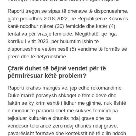
Raporti tregon se sipas të dhënave të disponueshme,
gjatë periudhës 2018-2022, në Republikën e Kosovës
kanë ndodhur njëzet (20) femicide dhe katër (4)
tentativa për vrasje femicide. Megjithatë, që nga
korriku i vitit 2023, për hulumtim ishin të
disponueshme vetëm pesë (5) vendime të formës së
prerë dhe të detyrueshme.
Çfarë duhet të bëjnë vendet për të
përmirësuar këtë problem?
Raporti krahas mangësive, jep edhe rekomandime.
Duke marrë parasysh shkaqet e femicideve dhe
faktin se ky krim është i lidhur me gjininë, nuk është
e mundur të parandalohet me sukses femicidi pa
tejkaluar kulturën e dhunës ndaj grave dhe pa
vendosur tolerancë zero ndaj dhunës ndaj grave,
pavarësisht formave dhe kontekstit në të cilin ndodh