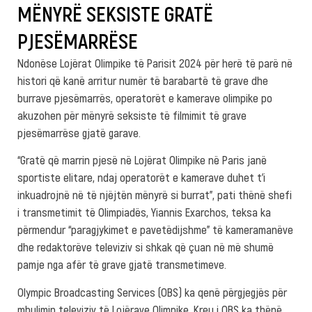
MËNYRË SEKSISTE GRATË
PJESËMARRËSE
Ndonëse Lojërat Olimpike të Parisit 2024 për herë të parë në
histori që kanë arritur numër të barabartë të grave dhe
burrave pjesëmarrës, operatorët e kamerave olimpike po
akuzohen për mënyrë seksiste të filmimit të grave
pjesëmarrëse gjatë garave.
“Gratë që marrin pjesë në Lojërat Olimpike në Paris janë
sportiste elitare, ndaj operatorët e kamerave duhet t’i
inkuadrojnë në të njëjtën mënyrë si burrat”, pati thënë shefi
i transmetimit të Olimpiadës, Yiannis Exarchos, teksa ka
përmendur “paragjykimet e pavetëdijshme” të kameramanëve
dhe redaktorëve televiziv si shkak që çuan në më shumë
pamje nga afër të grave gjatë transmetimeve.
Olympic Broadcasting Services (OBS) ka qenë përgjegjës për
mbulimin televiziv të Lojërave Olimpike. Kreu i OBS ka thënë