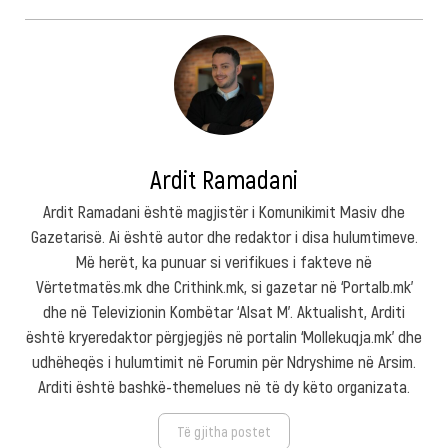
Ardit Ramadani
Ardit Ramadani është magjistër i Komunikimit Masiv dhe
Gazetarisë. Ai është autor dhe redaktor i disa hulumtimeve.
Më herët, ka punuar si verifikues i fakteve në
Vërtetmatës.mk dhe Crithink.mk, si gazetar në ‘Portalb.mk’
dhe në Televizionin Kombëtar ‘Alsat M’. Aktualisht, Arditi
është kryeredaktor përgjegjës në portalin ‘Mollekuqja.mk’ dhe
udhëheqës i hulumtimit në Forumin për Ndryshime në Arsim.
Arditi është bashkë-themelues në të dy këto organizata.
Të gjitha postet