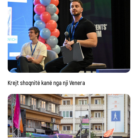
Krejt shoqnitë kanë nga nji Venera