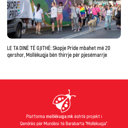
LE TA DINË TË GJITHË: Skopje Pride mbahet më 20
qershor, Mollëkuqja bën thirrje për pjesëmarrje
Platforma
mollëkuqja.mk
është projekt i
Qendrës për Mundësi të Barabarta “Mollëkuqja”.