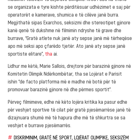
se organizata e tyre kishte përditësuar udhëzimet e saj për
operatorët e kamerave, shumica e të cilëve janë burra.
Megjithatë sipas Exarchos, seksizmi dhe stereotipet gjinore
kanë qenë të dukshme në filmimin ndryshe të grave dhe
burrave, “Gratë atlete nuk janë aty sepse janë më tërheqëse
apo më seksi apo çfarëdo tjetër. Ato janë aty sepse janë
sportiste elitare”,
tha
ai.
Lidhur me këtë, Marie Sallois, drejtore për barazinë gjinore në
Komitetin Olimpik Ndërkombëtar, tha se Lojërat e Parisit
ishin “de facto platforma më e madhe në botë për të
promovuar barazinë gjinore në dhe përmes sportit”.
Përveç filmimeve, edhe në këto lojëra kritika ka pasur edhe
për veshjet sportive të cilat për gratë pjesëmarrëse janë të
dizajnuara shumë më të hapura dhe më të shkurtra se sa
veshjet e burrave pjesëmarrës.
DISKRIMINIM
,
GRATË NË SPORT
,
LOJËRAT OLIMPIKE
,
SEKSIZËM