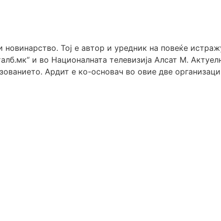
 новинарство. Тој е автор и уредник на повеќе истра
алб.мк“ и во Националната телевизија Алсат М. Актуелн
ованието. Ардит е ко-основач во овие две организаци