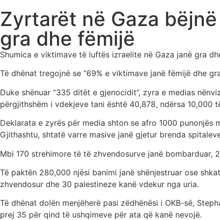
Zyrtarët në Gaza bëjnë 
gra dhe fëmijë
Shumica e viktimave të luftës izraelite në Gaza janë gra d
Të dhënat tregojnë se “69% e viktimave janë fëmijë dhe gra”
Duke shënuar “335 ditët e gjenocidit”, zyra e medias nënviz
përgjithshëm i vdekjeve tani është 40,878, ndërsa 10,000 të
Deklarata e zyrës për media shton se afro 1000 punonjës mje
Gjithashtu, shtatë varre masive janë gjetur brenda spitalev
Mbi 170 strehimore të të zhvendosurve janë bombarduar, 20
Të paktën 280,000 njësi banimi janë shënjestruar ose shkat
zhvendosur dhe 30 palestineze kanë vdekur nga uria.
Të dhënat dolën menjëherë pasi zëdhënësi i OKB-së, Stephan
prej 35 për qind të ushqimeve për ata që kanë nevojë.