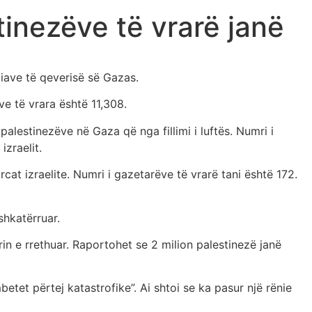
tinezëve të vrarë janë
diave të qeverisë së Gazas.
ve të vrara është 11,308.
alestinezëve në Gaza që nga fillimi i luftës. Numri i
zraelit.
at izraelite. Numri i gazetarëve të vrarë tani është 172.
shkatërruar.
in e rrethuar. Raportohet se 2 milion palestinezë janë
tet përtej katastrofike”. Ai shtoi se ka pasur një rënie