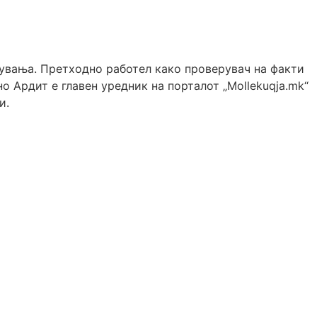
жувања. Претходно работел како проверувач на факти
о Ардит е главен уредник на порталот „Mollekuqja.mk“
и.