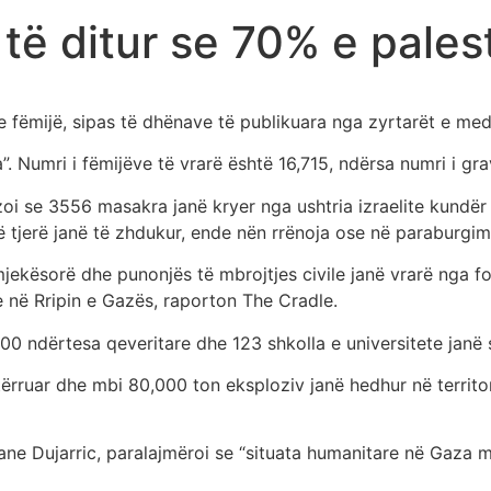
të ditur se 70% e pales
he fëmijë, sipas të dhënave të publikuara nga zyrtarët e me
. Numri i fëmijëve të vrarë është 16,715, ndërsa numri i gra
oi se 3556 masakra janë kryer nga ushtria izraelite kundër p
 tjerë janë të zhdukur, ende nën rrënoja ose në paraburgim i
kësorë dhe punonjës të mbrojtjes civile janë vrarë nga forc
e në Rripin e Gazës, raporton The Cradle.
0 ndërtesa qeveritare dhe 123 shkolla e universitete janë 
ërruar dhe mbi 80,000 ton eksploziv janë hedhur në territor
e Dujarric, paralajmëroi se “situata humanitare në Gaza mbe