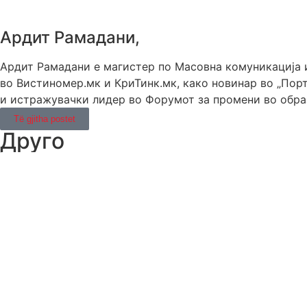
Ардит Рамадани,
Ардит Рамадани е магистер по Масовна комуникација и
во Вистиномер.мк и КриТинк.мк, како новинар во „Порт
и истражувачки лидер во Форумот за промени во образ
Të gjitha postet
Друго