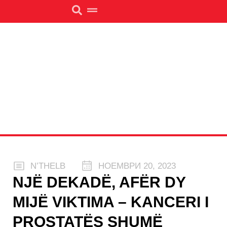
N’THELB
НОЕМВРИ 20, 2023
NJË DEKADË, AFËR DY
MIJË VIKTIMA – KANCERI I
PROSTATËS SHUMË