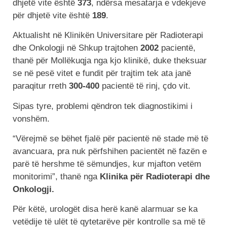
dhjetë vite është
373
, ndërsa mesatarja e vdekjeve
për dhjetë vite është
189
.
Aktualisht në Klinikën Universitare për Radioterapi
dhe Onkologji në Shkup trajtohen
2002
pacientë,
thanë për Mollëkuqja nga kjo klinikë, duke theksuar
se në pesë vitet e fundit për trajtim tek ata janë
paraqitur rreth
300-400
pacientë të rinj, çdo vit.
Sipas tyre, problemi qëndron tek diagnostikimi i
vonshëm.
“Vërejmë se bëhet fjalë për pacientë në stade më të
avancuara, pra nuk përfshihen pacientët në fazën e
parë të hershme të sëmundjes, kur mjafton vetëm
monitorimi”, thanë nga
Klinika për Radioterapi dhe
Onkologji.
Për këtë, urologët disa herë kanë alarmuar se ka
vetëdije të ulët të qytetarëve për kontrolle sa më të