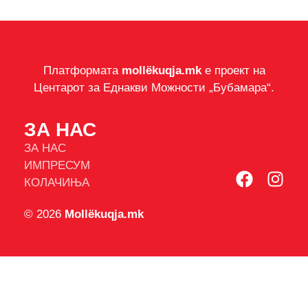
Платформата
mollëkuqja.mk
е проект на
Центарот за Еднакви Можности „Бубамара“.
ЗА НАС
ЗА НАС
ИМПРЕСУМ
КОЛАЧИЊА
© 2026
Mollëkuqja.mk