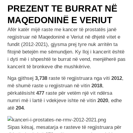
PREZENT TE BURRAT NË
MAQEDONINË E VERIUT
Afër katër mijë raste me kancer të prostatës janë
regjistruar në Maqedoninë e Veriut në dhjetë vitet e
fundit (2012-2021), gjysma prej tyre nuk arritën ta
fitojnë betejën me sëmundjen. Ky lloj i kancerit është
i dyti më i shpeshtë te burrat në vend, menjëherë pas
kancerit të bronkeve dhe mushkërive.
Nga gjithsej
3,738
raste të regjistruara nga viti
2012
,
më shumë raste u regjistruan në vitin
2018
,
përkatësisht
477
raste për vetëm një vit ndërsa
numri më i lartë i vdekjeve ishte në vitin
2020
, edhe
atë
204
.
Sipas kësaj, mesatarja e rasteve të regjistruara për