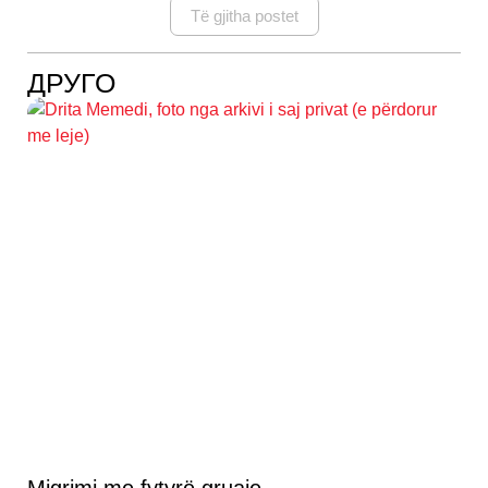
Të gjitha postet
ДРУГО