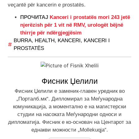
veçantë për kancerin e prostatës.
ПРОЧИТАЈ
Kanceri i prostatës mori 243 jetë
njerëzish për 1 vit në RMV, urologët bëjnë
thirrje për ndërgjegjësim
BURRA
,
HEALTH
,
KANCERI
,
KANCERI I
PROSTATËS
Фисник Џелили
Фисник Џелили е заменик-главен уредник во
„Порталб.мк“. Дипломирал за Меѓународна
комуникација, а моментално е на магистерски
студии на насоката Меѓународни односи и
дипломатија. Фисник е ко-основач на Центарот за
еднакви можности „Mollekuqja“.