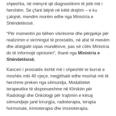
shpeshta, në mënyrë që diagnostikimi të jetë më i
hershëm. Se çfarë bëjnë në këtë drejtim – e ku
çalojnë, mendim morëm edhe nga Ministria e
Shëndetësisë.
“Për momentin po bëhen vlerësime dhe përpjekje për
realizimin e skriningut të prostatës, në afat të mesëm
dhe afatgjatë sipas mundësive, pas së cilës Ministria
do të informojë opinionin”, thanë nga
Ministria e
Shëndetësisë.
Kanceri i prostatës është më i shpeshtë te burrat e
moshës mbi 40 vjeçe, megjithatë edhe moshat më të
hershme preken nga sëmundja. Modalitetet
terapeutike të disponueshme në Klinikën për
Radiologji dhe Onkologji për trajtimin e kësaj
sëmundjeje janë kirurgjia, radioterapia, terapia
hormonale, kimioterapia dhe imunoterapia.