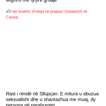
Migrimi me fytyrë gruaje
Rast i rëndë në Sllupçan: E mitura u abuzua
seksualisht dhe u shantazhua me muaj, dy
persona në paraburgim