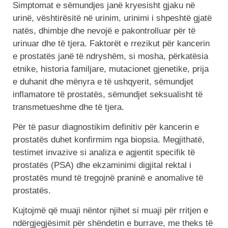
Simptomat e sëmundjes janë kryesisht gjaku në
urinë, vështirësitë në urinim, urinimi i shpeshtë gjatë
natës, dhimbje dhe nevojë e pakontrolluar për të
urinuar dhe të tjera. Faktorët e rrezikut për kancerin
e prostatës janë të ndryshëm, si mosha, përkatësia
etnike, historia familjare, mutacionet gjenetike, prija
e duhanit dhe mënyra e të ushqyerit, sëmundjet
inflamatore të prostatës, sëmundjet seksualisht të
transmetueshme dhe të tjera.
Për të pasur diagnostikim definitiv për kancerin e
prostatës duhet konfirmim nga biopsia. Megjithatë,
testimet invazive si analiza e agjentit specifik të
prostatës (PSA) dhe ekzaminimi digjital rektal i
prostatës mund të tregojnë praninë e anomalive të
prostatës.
Kujtojmë që muaji nëntor njihet si muaji për rritjen e
ndërgjegjësimit për shëndetin e burrave, me theks të