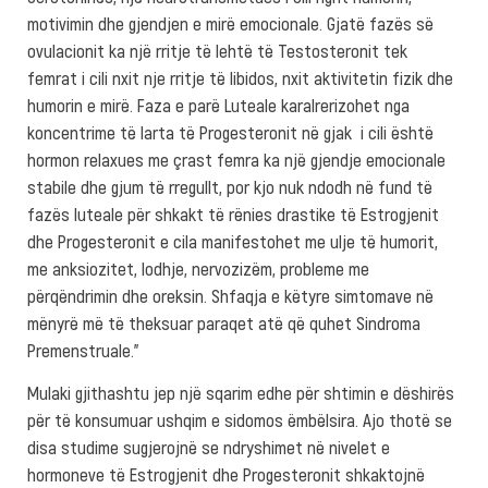
motivimin dhe gjendjen e mirë emocionale. Gjatë fazës së
ovulacionit ka një rritje të lehtë të Testosteronit tek
femrat i cili nxit nje rritje të libidos, nxit aktivitetin fizik dhe
humorin e mirë. Faza e parë Luteale karalrerizohet nga
koncentrime të larta të Progesteronit në gjak i cili është
hormon relaxues me çrast femra ka një gjendje emocionale
stabile dhe gjum të rregullt, por kjo nuk ndodh në fund të
fazës luteale për shkakt të rënies drastike të Estrogjenit
dhe Progesteronit e cila manifestohet me ulje të humorit,
me anksiozitet, lodhje, nervozizëm, probleme me
përqëndrimin dhe oreksin. Shfaqja e këtyre simtomave në
mënyrë më të theksuar paraqet atë që quhet Sindroma
Premenstruale.”
Mulaki gjithashtu jep një sqarim edhe për shtimin e dëshirës
për të konsumuar ushqim e sidomos ëmbëlsira. Ajo thotë se
disa studime sugjerojnë se ndryshimet në nivelet e
hormoneve të Estrogjenit dhe Progesteronit shkaktojnë