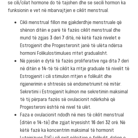
se cili/cilat hormone do të tajohen dhe se secili hormon ka
funksionin e vet në mbarvajtjen e ciklit menstrual.
Cikli menstrual fillon me gjakderdhje menstruale që
shënon ditën e parë të fazës ciklit menstrual dhe
mund të zgjas
3
deri
7
ditë, në këtë fazë nivelet e
Estrogjenit dhe Progesteronit janë të ulëta ndërsa
hormoni Folikulostimulues rritet gradualisht.
Në pjesën e dytë të fazës proliferative nga dita
7
deri
në ditën e
14
-të të ciklit ka rritje graduale të nivelit të
Estrogjenit i cili stimulon rritjen e folikulit dhe
rigjenerimin e shtresës së endometriumit në mitër.
Sekretimi i Estrogjenit kulmon me sekretimin maksimal
të tij përpara fazës së ovulacionit ndërkohë që
Progesteroni është në nivel të ulët.
Faza e ovulacionit ndodh në mes të ciklit menstrual
(ditën e
14
-të) dhe zgjat kryesisht
16
deri
32
orë. Në
këtë fazë ka koncentrim maksimal të hormonit
Luteinizues (LH) i cili nxit pëlcitjen e folikulit, daljen e