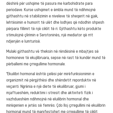
dëshirë për ushqime të pasura me karbohidrate para
periodave. Kurse ushqimet e ëmbla mund të ndihmojnë
gjithashtu në stabilizimin e niveleve të sheqerit në gjak,
lehtësimin e humorit të ulët dhe lodhjes që ndodhin shpesh
përpara fillimit të një ciklit të ri. Gjithashtu këto produkte
stimulojnë çlirimin e Serotoninës, një mediator që rrit
ndjenjën e lumturisë.
Mulaki gjithashtu vë theksin në rëndësinë e mbajtjes së
hormoneve të ekujlibruara, sepse në rast të kundër mund të
përballemi me çrregullime hormonale.
“Ekuilibri hormonal është çelësi për mirëfunksionimin e
organizmit në përgjithësi dhe shëndetit reporduktiv në
veçanti. Ngrënia e një diete të ekuilibruar, gjumi i
mjaftueshëm, reduktimi i stresit dhe aktiviteti fizik i
vazhdueshëm ndihmojnë në eluilibrin hormonal dhe
mirëqenien e jetës së femrës. Çdo lloj çrregullimi në ekuilibrin
hormonal mund të manifestohet me çrregullime të ciklit