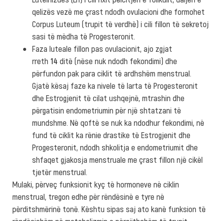
qelizës vezë me çrast ndodh ovulacioni dhe formohet
Corpus Luteum (trupit të verdhë) i cili fillon të sekretoj
sasi të mëdha të Progesteronit.
Faza luteale fillon pas ovulacionit, ajo zgjat
rreth
14
ditë (nëse nuk ndodh fekondimi) dhe
përfundon pak para ciklit të ardhshëm menstrual.
Gjatë kësaj faze ka nivele të larta të Progesteronit
dhe Estrogjenit të cilat ushqejnë, mtrashin dhe
përgatisin endometriumin për një shtatzani të
mundshme. Në qoftë se nuk ka ndodhur fekondimi, në
fund të ciklit ka rënie drastike të Estrogjenit dhe
Progesteronit, ndodh shkolitja e endometriumit dhe
shfaqet gjakosja menstruale me çrast fillon një cikël
tjetër menstrual.
Mulaki, përveç funksionit kyç të hormoneve në ciklin
menstrual, tregon edhe për rëndësinë e tyre në
përditshmërinë tonë. Kështu sipas saj ato kanë funksion të