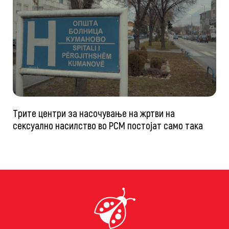
Трите центри за насочување на жртви на
сексуално насилство во РСМ постојат само така