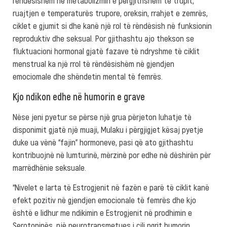
rëndësishëm në metabolizmin e përgjithshëm të trupit,
ruajtjen e temperaturës trupore, oreksin, rrahjet e zemrës,
ciklet e gjumit si dhe kanë një rol të rëndësish në funksionin
reproduktiv dhe seksual. Por gjithashtu ajo thekson se
fluktuacioni hormonal gjatë fazave të ndryshme të ciklit
menstrual ka një rrol të rëndësishëm në gjendjen
emociomale dhe shëndetin mental të femrës.
Kjo ndikon edhe në humorin e grave
Nëse jeni pyetur se përse një grua përjeton luhatje të
disponimit gjatë një muaji, Mulaku i përgjigjet kësaj pyetje
duke ua vënë “fajin” hormoneve, pasi që ato gjithashtu
kontribuojnë në lumturinë, mërzinë por edhe në dëshirën për
marrëdhënie seksuale.
“Nivelet e larta të Estrogjenit në fazën e parë të ciklit kanë
efekt pozitiv në gjendjen emocionale të femrës dhe kjo
është e lidhur me ndikimin e Estrogjenit në prodhimin e
Serotoninës, një neurotransmetues i cili ngrit humorin,