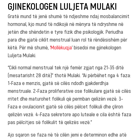
GJINEKOLOGEN LULJETA MULAKI
Gratë mund të jenë shumë të ndjeshme ndaj mosbalancimit
hormonal, kjo mund të ndikojë në mënyra të ndryshme në
jetën dhe shëndetin e tyre fizik dhe psikologjik. Periudha
para dhe gjatë ciklit menstrual luan rol të rëndësishëm për
këtë. Për më shumë, ‘
Mollëkuqja
’ bisedoi me gjinekologen
Luljeta Mulaki.
“Cikli normal menstrual tek një femër zgjat nga 21-35 ditë
(mesatarisht 28 ditë)” thotë Mulaki. “Ai përbëhet nga 4 faza:
1-Faza e menzis, gjatë së cilës ndodh gjakderdhja
menstruale. 2-Faza proliferative ose folikulare gjatë së cilës
rritet dhe maturohet folikuli që permban qelizën vezë. 3-
Faza e ovulacionit gjatë së cilës pëlcet folikuli dhe çliron
qelizën vezë. 4-Faza sekretore apo luteale e cila është faza
pas pëlcitjes së folikulit të qelizës vezë.”
Ajo sqaron se faza në të cilën jemi e determinon edhe atë