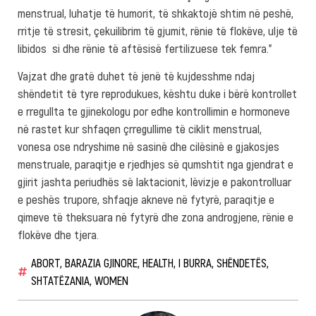
menstrual, luhatje të humorit, të shkaktojë shtim në peshë,
rritje të stresit, çekuilibrim të gjumit, rënie të flokëve, ulje të
libidos si dhe rënie të aftësisë fertilizuese tek femra.”
Vajzat dhe gratë duhet të jenë të kujdesshme ndaj
shëndetit të tyre reprodukues, kështu duke i bërë kontrollet
e rregullta te gjinekologu por edhe kontrollimin e hormoneve
në rastet kur shfaqen çrregullime të ciklit menstrual,
vonesa ose ndryshime në sasinë dhe cilësinë e gjakosjes
menstruale, paraqitje e rjedhjes së qumshtit nga gjendrat e
gjirit jashta periudhës së laktacionit, lëvizje e pakontrolluar
e peshës trupore, shfaqje akneve në fytyrë, paraqitje e
qimeve të theksuara në fytyrë dhe zona androgjene, rënie e
flokëve dhe tjera.
ABORT
,
BARAZIA GJINORE
,
HEALTH
,
I BURRA
,
SHËNDETËS
,
SHTATËZANIA
,
WOMEN