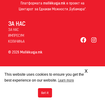
Платформата
mollëkuqja.mk
е проект на
Центарот за Еднакви Можности „Бубамара“.
ЗА НАС
ЗА НАС
ИМПРЕСУМ
КОЛАЧИЊА
© 2026
Mollëkuqja.mk
x
This website uses cookies to ensure you get the
Learn more
best experience on our website.
Got it