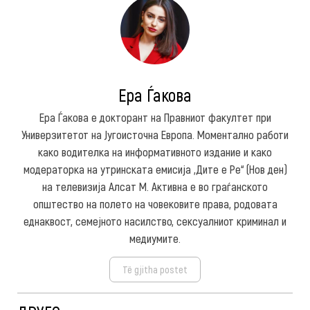
Ера Ѓакова
Ера Ѓакова е докторант на Правниот факултет при
Универзитетот на Југоисточна Европа. Моментално работи
како водителка на информативното издание и како
модераторка на утринската емисија „Дите е Ре“ (Нов ден)
на телевизија Алсат М. Активна е во граѓанското
општество на полето на човековите права, родовата
еднаквост, семејното насилство, сексуалниот криминал и
медиумите.
Të gjitha postet