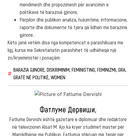
mendimesh dhe propozimesh për avancimin e
politikave të barazisë gjinore,
Përpilon dhe publikon analiza, hulumtime, informacione,
raporte dhe dokumente të tjera që lidhen me barazinë
gjinore…
Këto janë vetëm disa nga kompetencat e parashikuara me
ligj, kurse me Sekretariatin parashihet të udhëheqë një
zv/kryeministër i posaçëm.
BARAZIA GJINORE
,
DISKRIMINIM
,
FEMINISTING
,
FEMINIZMI
,
GRA
,
GRATË NË POLITIKË
,
WOMEN
Фатлуме Дервиши,
Fatlume Dervishi është gazetare e diplomuar dhe redaktore
në televizionin Alsat M. Ajo ka kryer studimet master për
Marrëdhënie me Publikun. Fatlumja shkruan më tepër për