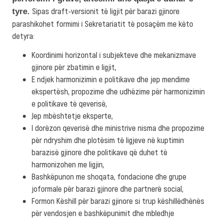
Sipas draft-versionit të ligjit për barazi gjinore
tyre.
parashikohet formimi i Sekretariatit të posaçëm me këto
detyra:
Koordinimi horizontal i subjekteve dhe mekanizmave
gjinore për zbatimin e ligjit,
E ndjek harmonizimin e politikave dhe jep mendime
ekspertësh, propozime dhe udhëzime për harmonizimin
e politikave të qeverisë,
Jep mbështetje eksperte,
I dorëzon qeverisë dhe ministrive nisma dhe propozime
për ndryshim dhe plotësim të ligjeve në kuptimin
barazisë gjinore dhe politikave që duhet të
harmonizohen me ligjin,
Bashkëpunon me shoqata, fondacione dhe grupe
joformale për barazi gjinore dhe partnerë social,
Formon Këshill për barazi gjinore si trup këshillëdhënës
për vendosjen e bashkëpunimit dhe mbledhje