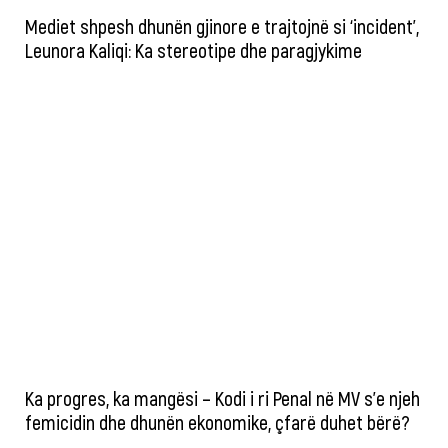
Mediet shpesh dhunën gjinore e trajtojnë si ‘incident’,
Leunora Kaliqi: Ka stereotipe dhe paragjykime
Ka progres, ka mangësi – Kodi i ri Penal në MV s’e njeh
femicidin dhe dhunën ekonomike, çfarë duhet bërë?