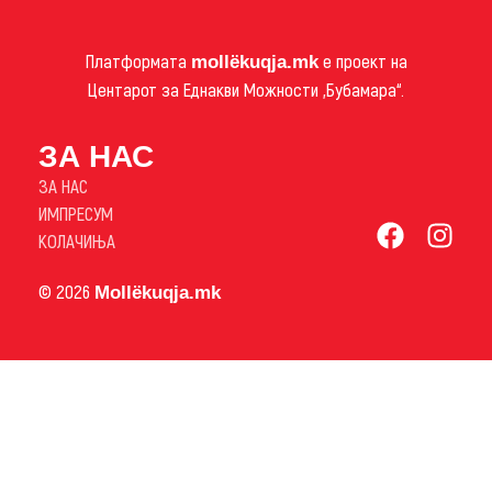
Платформата
е проект на
mollëkuqja.mk
Центарот за Еднакви Можности „Бубамара“.
ЗА НАС
ЗА НАС
ИМПРЕСУМ
КОЛАЧИЊА
© 2026
Mollëkuqja.mk