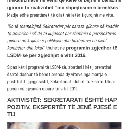
mekanizmave në vend që kanë të bëjnë e barazinë
.
gjinore të realizohet “me shpejtësinë e breshkës”
Madje edhe premtimet të cilat në letër figurojnë me vite.
“Do të themelojmë Sekretariat për baraza gjinore në kuadër
të Qeverisë i cili do të kujdeset për zbatimin e perspektivës
gjinore në krijimin e politikave dhe buxheteve në nivel
kombëtar dhe lokal”
, thuhet në
programin zgjedhor të
LSDM-së për zgjedhjet e vitit 2016.
Sipas këtij programi të LSDM-së, zbatimi i këtij premtimi
është dashur të bëhet brenda dy viteve nga marrja e
pushtetit, gjegjësisht, Sekretariati duhet të kishte filluar
punën në gjysmën e parë të vitit 2019.
AKTIVISTËT: SEKRETARATI ËSHTË HAP
POZITIV, EKSPERTËT TË JENË PJESË E
TIJ