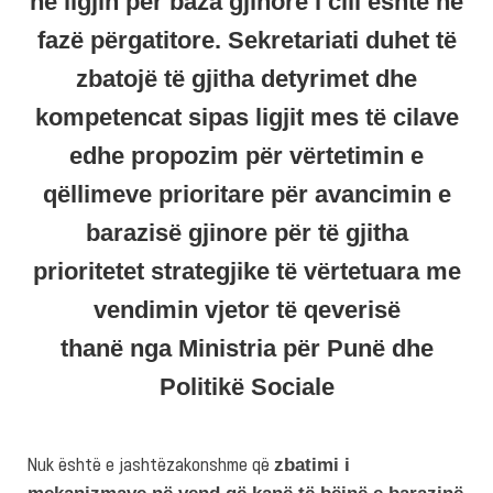
në ligjin për baza gjinore i cili është në
fazë përgatitore. Sekretariati duhet të
zbatojë të gjitha detyrimet dhe
kompetencat sipas ligjit mes të cilave
edhe propozim për vërtetimin e
qëllimeve prioritare për avancimin e
barazisë gjinore për të gjitha
prioritetet strategjike të vërtetuara me
vendimin vjetor të qeverisë
thanë nga Ministria për Punë dhe
Politikë Sociale
Nuk është e jashtëzakonshme që
zbatimi i