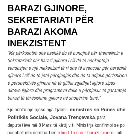
BARAZI GJINORE,
SEKRETARIATI PËR
BARAZI AKOMA
INEKZISTENT
“Me përkushtim dhe bashkë do të punojmë për themelimin e
Sekretariatit për barazi gjinore i cili do të nënkuptojë
vendosjen e një mekanizmi të ri dhe të avancuar për barazinë
gjinore i cili do të jetë përgjegjës dhe do ta ndjekë përfshirjen
e perspektivës gjinore në të gjitha zgjidhjet ligjore sipas
akteve ligjore dhe programeve duke u përpjekur të garantojë
barazi të tërësishme gjinore në shoqërinë tonë.”
Kjo është një pjesë nga fjalimi i
ministres së Punës dhe
, para
Politikës Sociale, Jovana Trençevska
deputetëve më 8 Mars të këtij viti. Ministrja konfirmoi se po
punohet mbi përmbajtjen e
ligjit të ri për barazi gjinore
i cili