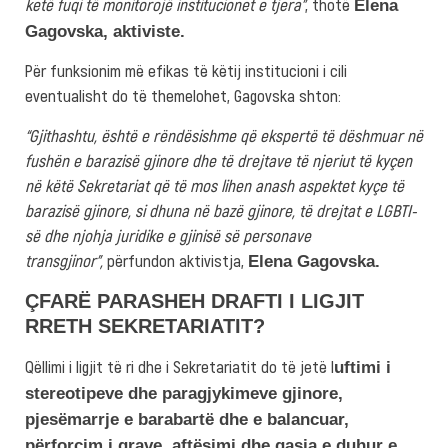
ketë fuqi të monitorojë institucionet e tjera”
, thotë
Elena
Gagovska, aktiviste.
Për funksionim më efikas të këtij institucioni i cili
eventualisht do të themelohet, Gagovska shton:
“Gjithashtu, është e rëndësishme që ekspertë të dëshmuar në
fushën e barazisë gjinore dhe të drejtave të njeriut të kyçen
në këtë Sekretariat që të mos lihen anash aspektet kyçe të
barazisë gjinore, si dhuna në bazë gjinore, të drejtat e LGBTI-
së dhe njohja juridike e gjinisë së personave
transgjinor”,
përfundon aktivistja,
Elena Gagovska.
ÇFARË PARASHEH DRAFTI I LIGJIT
RRETH SEKRETARIATIT?
Qëllimi i ligjit të ri dhe i Sekretariatit do të jetë l
uftimi i
stereotipeve dhe paragjykimeve gjinore,
pjesëmarrje e barabartë dhe e balancuar,
përforcim i grave, aftësimi dhe qasja e duhur e