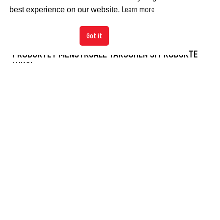
Learn more
best experience on our website.
Got it
NEVOJAT E GRAVE, “PENG” I INATEVE POLITIKE –
PRODUKTET MENSTRUALE TAKSOHEN SI PRODUKTE
LUKSI