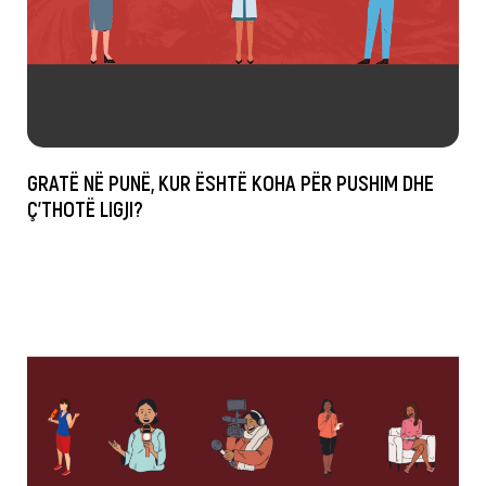
GRATË NË PUNË, KUR ËSHTË KOHA PËR PUSHIM DHE
Ç’THOTË LIGJI?