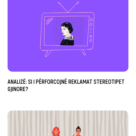
ANALIZË: SI I PËRFORCOJNË REKLAMAT STEREOTIPET
GJINORE?