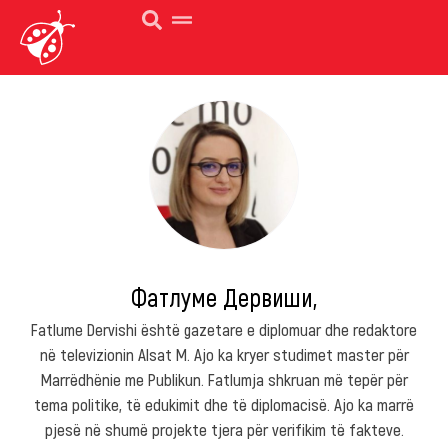
Фатлуме Дервиши,
Fatlume Dervishi është gazetare e diplomuar dhe redaktore
në televizionin Alsat M. Ajo ka kryer studimet master për
Marrëdhënie me Publikun. Fatlumja shkruan më tepër për
tema politike, të edukimit dhe të diplomacisë. Ajo ka marrë
pjesë në shumë projekte tjera për verifikim të fakteve.