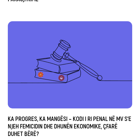
KA PROGRES, KA MANGËSI – KODI I RI PENAL NË MV S’E
NJEH FEMICIDIN DHE DHUNËN EKONOMIKE, ÇFARË
DUHET BËRË?