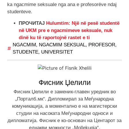
ka ngacmime seksuale nga ana e profesorëve ndaj
studenteve.
ПРОЧИТАЈ
Hulumtim: Një në pesë studentë
në UKM pre e ngacmimeve seksuale, nuk
dinë ku të raportojnë rastet e ti
NGACMIM
,
NGACMIM SEKSUAL
,
PROFESOR
,
STUDENTE
,
UNIVERSITET
Фисник Џелили
Фисник Џелили е заменик-главен уредник во
„Порталб.мк“. Дипломирал за Меѓународна
комуникација, а моментално е на магистерски
студии на насоката Меѓународни односи и
дипломатија. Фисник е ко-основач на Центарот за
еднакви можности „Mollekuqja“.