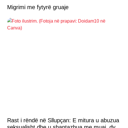
Migrimi me fytyrë gruaje
Rast i rëndë në Sllupçan: E mitura u abuzua
seksualisht dhe u shantazhua me muaj, dy