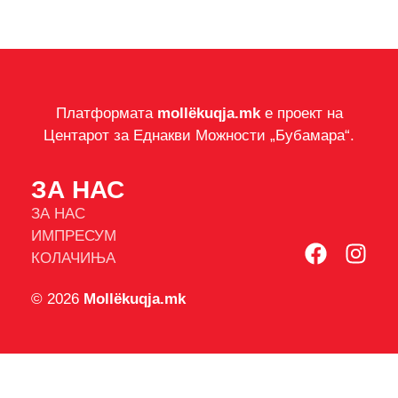
Платформата
mollëkuqja.mk
е проект на
Центарот за Еднакви Можности „Бубамара“.
ЗА НАС
ЗА НАС
ИМПРЕСУМ
КОЛАЧИЊА
© 2026
Mollëkuqja.mk