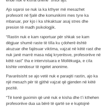
ende nuk e kisha dhënë” shtoi ajo.
Ajo sqaroi se nuk ia ka kthyer më mesazhet
profesorit në fjalë dhe komunikimi mes tyre ka
mbaruar, por kjo i ka shkaktuar asaj stres dhe
presion të madh psikologjik.
“Rastin nuk e kam raportuar për shkak se kam
dëgjuar shumë raste të tilla ku çdoherë është
akuzuar dhe fajësuar viktima, vajzat në këtë rast dhe
nuk janë marrë masa ndaj kryerësve, profesorëve në
këtë rast” tha e intervistuara e Mollëkuqja, e cila
kishte vendosur të ngelet anonime.
Pavarësisht se ajo vetë nuk e paraqiti rastin, ajo ka
një mesazh për të gjithë vajzat që gjenden në këtë
pozitë.
“Të kenë guximin që unë nuk e kisha dhe t’i kthehen
profesorëve dua ua bërë të qartë se e kuptojnë