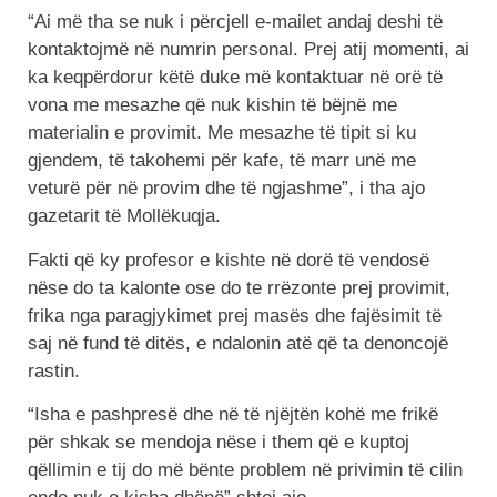
“Ai më tha se nuk i përcjell e-mailet andaj deshi të
kontaktojmë në numrin personal. Prej atij momenti, ai
ka keqpërdorur këtë duke më kontaktuar në orë të
vona me mesazhe që nuk kishin të bëjnë me
materialin e provimit. Me mesazhe të tipit si ku
gjendem, të takohemi për kafe, të marr unë me
veturë për në provim dhe të ngjashme”, i tha ajo
gazetarit të Mollëkuqja.
Fakti që ky profesor e kishte në dorë të vendosë
nëse do ta kalonte ose do te rrëzonte prej provimit,
frika nga paragjykimet prej masës dhe fajësimit të
saj në fund të ditës, e ndalonin atë që ta denoncojë
rastin.
“Isha e pashpresë dhe në të njëjtën kohë me frikë
për shkak se mendoja nëse i them që e kuptoj
qëllimin e tij do më bënte problem në privimin të cilin