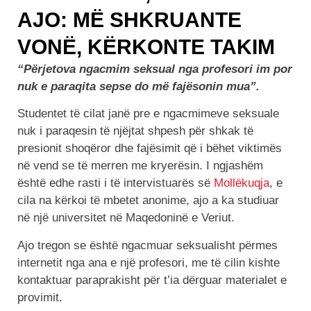
AJO: MË SHKRUANTE
VONË, KËRKONTE TAKIM
“Përjetova ngacmim seksual nga profesori im por
nuk e paraqita sepse do më fajësonin mua”.
Studentet të cilat janë pre e ngacmimeve seksuale
nuk i paraqesin të njëjtat shpesh për shkak të
presionit shoqëror dhe fajësimit që i bëhet viktimës
në vend se të merren me kryerësin. I ngjashëm
është edhe rasti i të intervistuarës së
Mollëkuqja
, e
cila na kërkoi të mbetet anonime, ajo a ka studiuar
në një universitet në Maqedoninë e Veriut.
Ajo tregon se është ngacmuar seksualisht përmes
internetit nga ana e një profesori, me të cilin kishte
kontaktuar paraprakisht për t’ia dërguar materialet e
provimit.