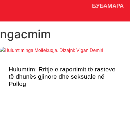
БУБАМАРА
ngacmim
Hulumtim: Rritje e raportimit të rasteve
të dhunës gjinore dhe seksuale në
Pollog