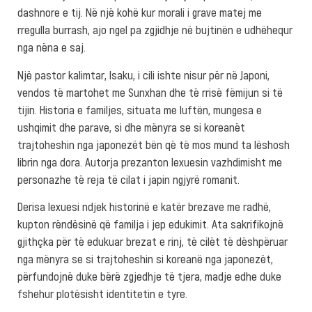
dashnore e tij. Në një kohë kur morali i grave matej me
rregulla burrash, ajo ngel pa zgjidhje në bujtinën e udhëhequr
nga nëna e saj.
Një pastor kalimtar, Isaku, i cili ishte nisur për në Japoni,
vendos të martohet me Sunxhan dhe të rrisë fëmijun si të
tijin. Historia e familjes, situata me luftën, mungesa e
ushqimit dhe parave, si dhe mënyra se si koreanët
trajtoheshin nga japonezët bën që të mos mund ta lëshosh
librin nga dora. Autorja prezanton lexuesin vazhdimisht me
personazhe të reja të cilat i japin ngjyrë romanit.
Derisa lexuesi ndjek historinë e katër brezave me radhë,
kupton rëndësinë që familja i jep edukimit. Ata sakrifikojnë
gjithçka për të edukuar brezat e rinj, të cilët të dëshpëruar
nga mënyra se si trajtoheshin si koreanë nga japonezët,
përfundojnë duke bërë zgjedhje të tjera, madje edhe duke
fshehur plotësisht identitetin e tyre.