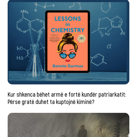
Kur shkenca bëhet armë e fortë kundër patriarkatit:
Përse gratë duhet ta kuptojnë kiminë?