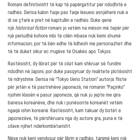
Romani definitivisht të kap të papërgatitur për ndodhitë e
radhës. Derisa kalon faqe pas faqe lexuesi asnjëherë nuk e
di se çfarë e pret në kapitullin e radhës. Duke qenë
një
historical fiction
romani jo vetëm na mëson më tepër për
një periudhë kohore mbi të cilën mbase nuk kemi shumë
informacion, por të bën edhe të lidhesh me personazhet dhe
të të duket sikur ec rrugëve të Osakës apo Tokjos.
Rastësisht, dy librat për të cilat kam shkruar së fundmi
ndodhin në Japoni, por duke pasqyruar dy realitete plotësisht
të ndryshme. Derisa në “Tokyo Ueno Station” autorja fliste
për jetën e të pastrehëve japonezë, në romanin “Paçinko”
njohim klasën e pasur japoneze, që nuk ju jepte me qira
banesa koreanëve, dhe nuk i punësonte koreanët vetëm
ngaqë ishin koreanë. Rastësisht, kam takuar dy botët e
japonezëve, të përshkruara nga dy autore gra, puna e të
cilave njihet ndërkombëtarisht.
Nëse nuk keni vendosur për librin e radhës, tanimë keni një