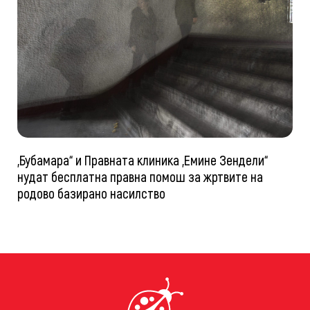
„Бубамара“ и Правната клиника „Емине Зендели“
нудат бесплатна правна помош за жртвите на
родово базирано насилство