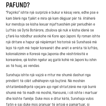
PAFUND?
“Paçinko” ishte një surprizë e bukur e kësaj vere, edhe pse e
kam blerë nga fjalët e mira që kam dëgjuar për të. Atëherë
kur mendoja se kisha lexuar mjaftueshëm për periudhën e
Luftës së Dytë Botërore, zbulova që nuk e kisha idenë se
çfarë ka ndodhur asokohe në Kore apo Japoni. Ky roman ishte
një dritare e hapur që nëpërmjet historisë së Sunxhasë më
lejoi të njoh më tepër koreanët dhe anët e errëta të luftës,
kolonializimin e Koresë nga Japonia dhe vështirësitë e
koreanëve, që kishin ngelur aq gjatë kohë në Japoni ku ishin
as të huaj, as vendas.
Sunxhaja ishte një vajzë e rritur me shumë dashuri nga
prindërit të cilët udhëhiqnin një bujtinë. Në moshën
shtatëmbëdhjetë vjeçare ajo ngel shtatzënë me një burrë
shumë më të madh në moshë, Hansunë, i cili ishte i martuar
dhe kishte familje. Duke mos e ditur këtë, Sunxhaja vulos
fatin e saj duke mos pranuar të jetojë e pamartuar, si