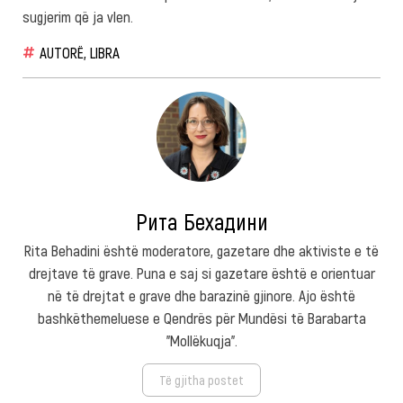
sugjerim që ja vlen.
AUTORË
,
LIBRA
Рита Бехадини
Rita Behadini është moderatore, gazetare dhe aktiviste e të
drejtave të grave. Puna e saj si gazetare është e orientuar
në të drejtat e grave dhe barazinë gjinore. Ajo është
bashkëthemeluese e Qendrës për Mundësi të Barabarta
"Mollëkuqja".
Të gjitha postet