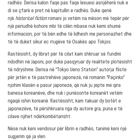
radhës. Derisa kalon faqe pas faqe lexuesi asnjëherë nuk e
di se çfarë e pret në kapitullin e radhës. Duke qenë
një
historical fiction
romani jo vetëm na mëson më tepër për
një periudhë kohore mbi të cilën mbase nuk kemi shumë
informacion, por të bën edhe të lidhesh me personazhet dhe
të të duket sikur ec rrugëve të Osakës apo Tokjos.
Rastësisht, dy librat për të cilat kam shkruar së fundmi
ndodhin në Japoni, por duke pasqyruar dy realitete plotësisht
të ndryshme. Derisa në “Tokyo Ueno Station” autorja fliste
për jetën e të pastrehëve japonezë, në romanin “Paçinko”
njohim klasën e pasur japoneze, që nuk ju jepte me qira
banesa koreanëve, dhe nuk i punësonte koreanët vetëm
ngaqë ishin koreanë. Rastësisht, kam takuar dy botët e
japonezëve, të përshkruara nga dy autore gra, puna e të
cilave njihet ndërkombëtarisht.
Nëse nuk keni vendosur për librin e radhës, tanimë keni një
sugjerim që ja vlen.