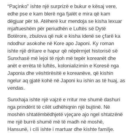
“Paçinko” ishte një surprizë e bukur e kësaj vere,
edhe pse e kam blerë nga fjalët e mira që kam
dëgjuar për të. Atëherë kur mendoja se kisha lexuar
mjaftueshëm për periudhën e Luftës së Dytë
Botërore, zbulova që nuk e kisha idenë se çfarë ka
ndodhur asokohe në Kore apo Japoni. Ky roman
ishte një dritare e hapur që nëpërmjet historisë së
Sunxhasë më lejoi të njoh më tepër koreanët dhe
anët e errëta të luftës, kolonializimin e Koresë nga
Japonia dhe vështirësitë e koreanëve, që kishin
ngelur aq gjatë kohë në Japoni ku ishin as të huaj, as
vendas.
Sunxhaja ishte një vajzë e rritur me shumë dashuri
nga prindërit të cilët udhëhiqnin një bujtinë. Në
moshën shtatëmbëdhjetë vjeçare ajo ngel shtatzënë
me një burrë shumë më të madh në moshë,
Hansunë, i cili ishte i martuar dhe kishte familje.