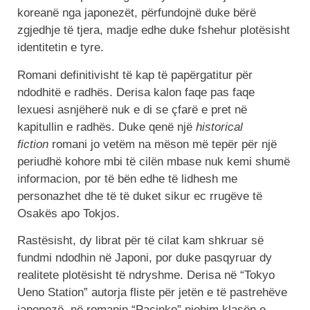
koreanë nga japonezët, përfundojnë duke bërë
zgjedhje të tjera, madje edhe duke fshehur plotësisht
identitetin e tyre.
Romani definitivisht të kap të papërgatitur për
ndodhitë e radhës. Derisa kalon faqe pas faqe
lexuesi asnjëherë nuk e di se çfarë e pret në
kapitullin e radhës. Duke qenë një
historical
fiction
romani jo vetëm na mëson më tepër për një
periudhë kohore mbi të cilën mbase nuk kemi shumë
informacion, por të bën edhe të lidhesh me
personazhet dhe të të duket sikur ec rrugëve të
Osakës apo Tokjos.
Rastësisht, dy librat për të cilat kam shkruar së
fundmi ndodhin në Japoni, por duke pasqyruar dy
realitete plotësisht të ndryshme. Derisa në “Tokyo
Ueno Station” autorja fliste për jetën e të pastrehëve
japonezë, në romanin “Paçinko” njohim klasën e