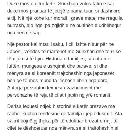
Duke mos e ditur këtë, Sunxhaja vulos fatin e saj
duke mos pranuar të jetojë e pamartuar, si dashnore
e tij. Në një kohë kur morali i grave matej me rregulla
burrash, ajo ngel pa zgjidhje në bujtinën e udhëhequr
nga nëna e saj.
Një pastor kalimtar, Isaku, i cili ishte nisur për në
Japoni, vendos të martohet me Sunxhan dhe të rrisë
fëmijun si të tijin. Historia e familjes, situata me
luftën, mungesa e ushqimit dhe parave, si dhe
mënyra se si koreanët trajtoheshin nga japonezët
bën që të mos mund ta lëshosh librin nga dora.
Autorja prezanton lexuesin vazhdimisht me
personazhe të reja të cilat i japin ngjyrë romanit.
Derisa lexuesi ndjek historinë e katër brezave me
radhë, kupton rëndësinë që familja i jep edukimit. Ata
sakrifikojnë gjithçka për të edukuar brezat e rinj, të
cilët të dëshpëruar nga mënyra se si trajtoheshin si