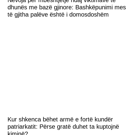
Nevoja për mbështjetje ndaj viktimave të
dhunës me bazë gjinore: Bashkëpunimi mes
të gjitha palëve është i domosdoshëm
Kur shkenca bëhet armë e fortë kundër
patriarkatit: Përse gratë duhet ta kuptojnë
kiminë?