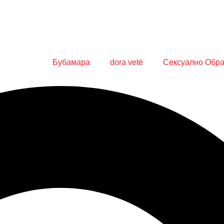
Бубамара
dora vetë
Сексуално Обр