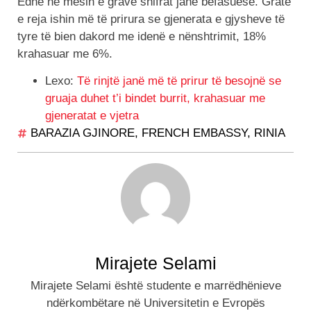
Edhe në mesin e grave shifrat janë befasuese. Gratë
e reja ishin më të prirura se gjenerata e gjysheve të
tyre të bien dakord me idenë e nënshtrimit, 18%
krahasuar me 6%.
Lexo:
Të rinjtë janë më të prirur të besojnë se
gruaja duhet t’i bindet burrit, krahasuar me
gjeneratat e vjetra
BARAZIA GJINORE
,
FRENCH EMBASSY
,
RINIA
Mirajete Selami
Mirajete Selami është studente e marrëdhënieve
ndërkombëtare në Universitetin e Evropës