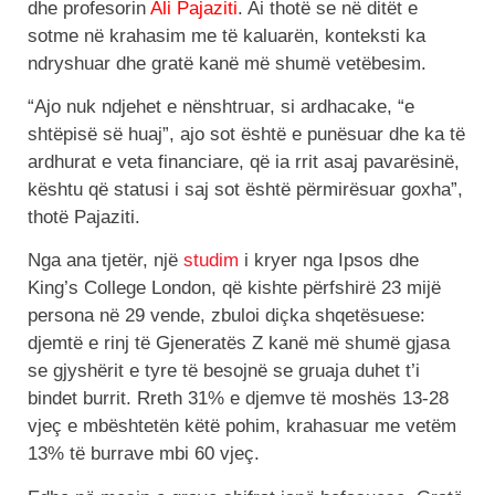
dhe profesorin
Ali Pajaziti
. Ai thotë se në ditët e
sotme në krahasim me të kaluarën, konteksti ka
ndryshuar dhe gratë kanë më shumë vetëbesim.
“Ajo nuk ndjehet e nënshtruar, si ardhacake, “e
shtëpisë së huaj”, ajo sot është e punësuar dhe ka të
ardhurat e veta financiare, që ia rrit asaj pavarësinë,
kështu që statusi i saj sot është përmirësuar goxha”,
thotë Pajaziti.
Nga ana tjetër, një
studim
i kryer nga Ipsos dhe
King’s College London, që kishte përfshirë 23 mijë
persona në 29 vende, zbuloi diçka shqetësuese:
djemtë e rinj të Gjeneratës Z kanë më shumë gjasa
se gjyshërit e tyre të besojnë se gruaja duhet t’i
bindet burrit. Rreth 31% e djemve të moshës 13-28
vjeç e mbështetën këtë pohim, krahasuar me vetëm
13% të burrave mbi 60 vjeç.