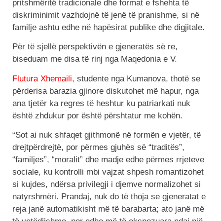
pritshmëritë tradicionale dhe format e fshehta të
diskriminimit vazhdojnë të jenë të pranishme, si në
familje ashtu edhe në hapësirat publike dhe digjitale.
Për të sjellë perspektivën e gjeneratës së re,
biseduam me disa të rinj nga Maqedonia e V.
Flutura Xhemaili,
studente nga Kumanova, thotë se
përderisa barazia gjinore diskutohet më hapur, nga
ana tjetër ka regres të heshtur ku patriarkati nuk
është zhdukur por është përshtatur me kohën.
“Sot ai nuk shfaqet gjithmonë në formën e vjetër, të
drejtpërdrejtë, por përmes gjuhës së “traditës”,
“familjes”, “moralit” dhe madje edhe përmes rrjeteve
sociale, ku kontrolli mbi vajzat shpesh romantizohet
si kujdes, ndërsa privilegji i djemve normalizohet si
natyrshmëri. Prandaj, nuk do të thoja se gjeneratat e
reja janë automatikisht më të barabarta; ato janë më