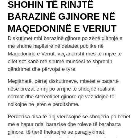
SHOHIN TË RINJTË
BARAZINË GJINORE NË
MAQEDONINË E VERIUT
Diskutimet mbi barazinë gjinore po zënë gjithnjë e
më shumë hapësirë në debatet publike në
Maqedoninë e Veriut, veçanërisht mes të rinjve të
cilët sot kanë më shumë mundësi të shprehin
qëndrimet dhe përvojat e tyre.
Megjithatë, përtej diskutimeve, mbetet e paqartë
nëse brezat e rinj po arrijnë të sfidojnë realisht
normat dhe stereotipet gjinore që vazhdojnë të
ndikojnë në jetën e përditshme.
Përderisa disa të rinj vlerësojnë se shoqëria po bëhet
më e hapur ndaj barazisë dhe roleve të barabarta
gjinore, të tjerë theksojnë se paragjykimet,