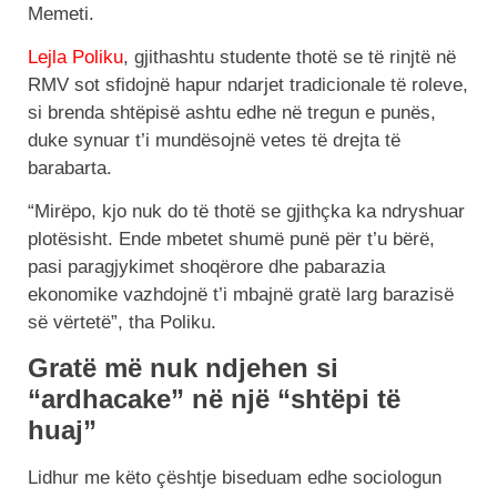
Memeti.
Lejla Poliku
, gjithashtu studente thotë se të rinjtë në
RMV sot sfidojnë hapur ndarjet tradicionale të roleve,
si brenda shtëpisë ashtu edhe në tregun e punës,
duke synuar t’i mundësojnë vetes të drejta të
barabarta.
“Mirëpo, kjo nuk do të thotë se gjithçka ka ndryshuar
plotësisht. Ende mbetet shumë punë për t’u bërë,
pasi paragjykimet shoqërore dhe pabarazia
ekonomike vazhdojnë t’i mbajnë gratë larg barazisë
së vërtetë”, tha Poliku.
Gratë më nuk ndjehen si
“ardhacake” në një “shtëpi të
huaj”
Lidhur me këto çështje biseduam edhe sociologun