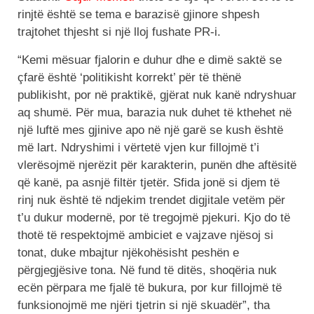
rinjtë është se tema e barazisë gjinore shpesh
trajtohet thjesht si një lloj fushate PR-i.
“Kemi mësuar fjalorin e duhur dhe e dimë saktë se
çfarë është ‘politikisht korrekt’ për të thënë
publikisht, por në praktikë, gjërat nuk kanë ndryshuar
aq shumë. Për mua, barazia nuk duhet të kthehet në
një luftë mes gjinive apo në një garë se kush është
më lart. Ndryshimi i vërtetë vjen kur fillojmë t’i
vlerësojmë njerëzit për karakterin, punën dhe aftësitë
që kanë, pa asnjë filtër tjetër. Sfida jonë si djem të
rinj nuk është të ndjekim trendet digjitale vetëm për
t’u dukur modernë, por të tregojmë pjekuri. Kjo do të
thotë të respektojmë ambiciet e vajzave njësoj si
tonat, duke mbajtur njëkohësisht peshën e
përgjegjësive tona. Në fund të ditës, shoqëria nuk
ecën përpara me fjalë të bukura, por kur fillojmë të
funksionojmë me njëri tjetrin si një skuadër”, tha