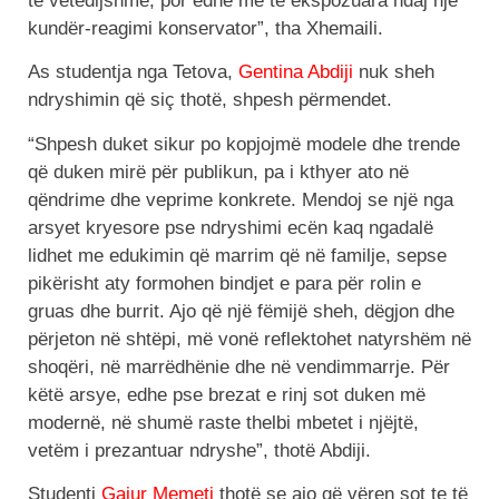
të vetëdijshme, por edhe më të ekspozuara ndaj një
kundër-reagimi konservator”, tha Xhemaili.
As studentja nga Tetova,
Gentina Abdiji
nuk sheh
ndryshimin që siç thotë, shpesh përmendet.
“Shpesh duket sikur po kopjojmë modele dhe trende
që duken mirë për publikun, pa i kthyer ato në
qëndrime dhe veprime konkrete. Mendoj se një nga
arsyet kryesore pse ndryshimi ecën kaq ngadalë
lidhet me edukimin që marrim që në familje, sepse
pikërisht aty formohen bindjet e para për rolin e
gruas dhe burrit. Ajo që një fëmijë sheh, dëgjon dhe
përjeton në shtëpi, më vonë reflektohet natyrshëm në
shoqëri, në marrëdhënie dhe në vendimmarrje. Për
këtë arsye, edhe pse brezat e rinj sot duken më
modernë, në shumë raste thelbi mbetet i njëjtë,
vetëm i prezantuar ndryshe”, thotë Abdiji.
Studenti
Gajur Memeti
thotë se ajo që vëren sot te të