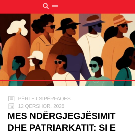
PËRTEJ SIPËRFAQES
12 QERSHOR, 2026
MES NDËRGJEGJËSIMIT
DHE PATRIARKATIT: SI E