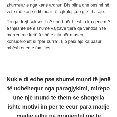
zhurmuar e nga kanë ardhur. Disiplina dhe besimi në
vete më kanë ndihmuar të tejkaloj çdo gjë” tha ajo.
Rruga drejt suksesit në sport për Lleshin ka qenë më
e thjeshtë se e shumë vajzave tjera që vendosin të
merren me këtë fushë e cila për masën,
konsiderohet si “për burra”, kjo pasi ajo ka pasur
mbështetjen e familjes.
Nuk e di edhe pse shumë mund të jenë
të udhëhequr nga paragjykimi, mirëpo
unë një mund të them se shoqëria
ishte motivi im për të ecur para madje
madje edhe në momentet më të