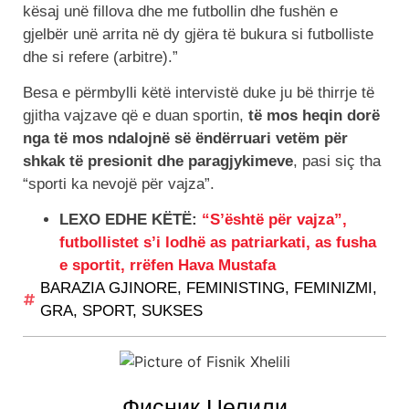
kësaj unë fillova dhe me futbollin dhe fushën e
gjelbër unë arrita në dy gjëra të bukura si futbolliste
dhe si refere (arbitre).”
Besa e përmbylli këtë intervistë duke ju bë thirrje të
gjitha vajzave që e duan sportin,
të mos heqin dorë
nga të mos ndalojnë së ëndërruari vetëm për
shkak të presionit dhe paragjykimeve
, pasi siç tha
“sporti ka nevojë për vajza”.
LEXO EDHE KËTË:
“S’është për vajza”,
futbollistet s’i lodhë as patriarkati, as fusha
e sportit, rrëfen Hava Mustafa
BARAZIA GJINORE
,
FEMINISTING
,
FEMINIZMI
,
GRA
,
SPORT
,
SUKSES
Фисник Џелили