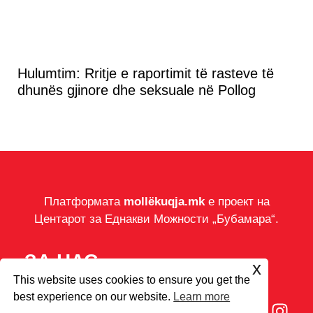
Hulumtim: Rritje e raportimit të rasteve të
dhunës gjinore dhe seksuale në Pollog
Платформата
mollëkuqja.mk
е проект на
Центарот за Еднакви Можности „Бубамара“.
ЗА НАС
x
ЗА НАС
This website uses cookies to ensure you get the
best experience on our website.
Learn more
ИМПРЕСУМ