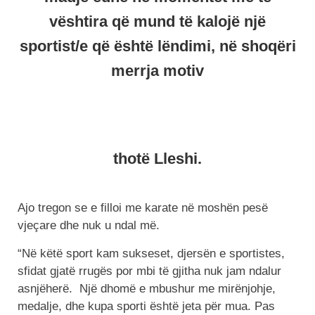
vështira që mund të kalojë një
sportist/e që është lëndimi, në shoqëri
merrja motiv
thotë Lleshi.
Ajo tregon se e filloi me karate në moshën pesë
vjeçare dhe nuk u ndal më.
“Në këtë sport kam sukseset, djersën e sportistes,
sfidat gjatë rrugës por mbi të gjitha nuk jam ndalur
asnjëherë. Një dhomë e mbushur me mirënjohje,
medalje, dhe kupa sporti është jeta për mua. Pas