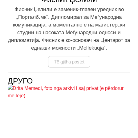
Фисник Џелили е заменик-главен уредник во
„Порталб.мк“. Дипломирал за Меѓународна
комуникација, а моментално е на магистерски
студии на насоката Меѓународни односи и
дипломатија. Фисник е ко-основач на Центарот за
еднакви можности „Mollekuqja“.
Të gjitha postet
ДРУГО