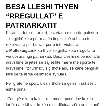
BESA LLESHI THYEN
“RREGULLAT” E
PATRIARKATIT
Karateja, futbolli, arbitri, gazetaria e sportit, palestra
– të gjithë këto për masën tingëllojnë si fusha të
rezervuara për burrat, por e intervistuara
e
Mollëkuqja.mk
ka thyer të gjitha këto rregulla të
vendosura nga patriarkati. Besa Lleshi në periudha të
ndryshme të jetës së saj është marrë me sporte të
ndryshme, “zhurmat”, siç thotë ajo, se kanë penguar
fare që të arrijë qëllimet e synuara.
Për gratë në sport, Lleshi thotë se çelësi i suksesit
është puna.
“Çdo gjë e kam kaluar me mund, punë dhe kokën
lartë, pa e kthyer kokën e pa dëgjuar zëra se si kanë