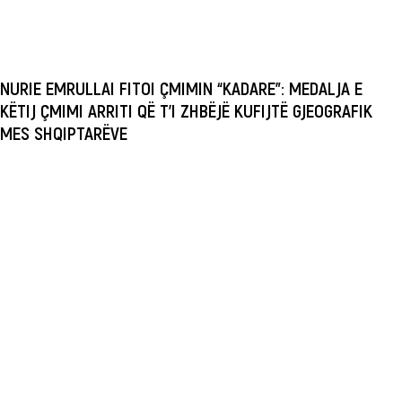
NURIE EMRULLAI FITOI ÇMIMIN “KADARE”: MEDALJA E
KËTIJ ÇMIMI ARRITI QË T’I ZHBËJË KUFIJTË GJEOGRAFIK
MES SHQIPTARËVE