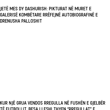
JETË MES DY DASHURISH: PIKTURAT NË MURET E
GALERISË KOMBËTARE RRËFEJNË AUTOBIOGRAFINË E
DRENUSHA PALLOSHIT
KUR NJË GRUA VENDOS RREGULLA NË FUSHËN E GJELBËR
TË FUTBOLLIT, BESA LLESHI THYEN “RREGULLAT” E