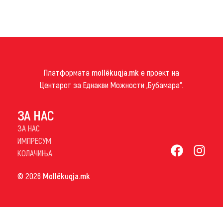
Платформата
mollëkuqja.mk
е проект на
Центарот за Еднакви Можности „Бубамара“.
ЗА НАС
ЗА НАС
ИМПРЕСУМ
КОЛАЧИЊА
© 2026
Mollëkuqja.mk