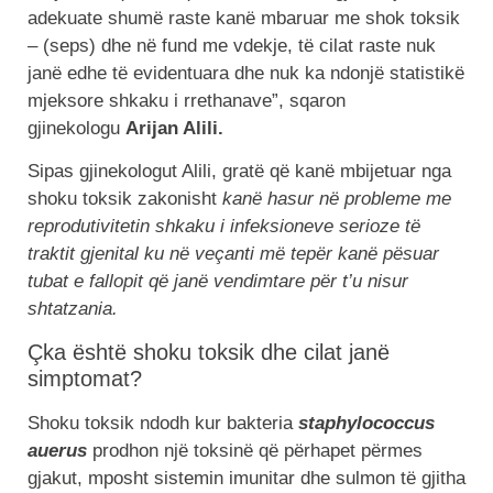
adekuate shumë raste kanë mbaruar me shok toksik
– (seps) dhe në fund me vdekje, të cilat raste nuk
janë edhe të evidentuara dhe nuk ka ndonjë statistikë
mjeksore shkaku i rrethanave”, sqaron
gjinekologu
Arijan Alili.
Sipas gjinekologut Alili, gratë që kanë mbijetuar nga
shoku toksik zakonisht
kanë hasur në probleme me
reprodutivitetin shkaku i infeksioneve serioze të
traktit gjenital ku në veçanti më tepër kanë pësuar
tubat e fallopit që janë vendimtare për t’u nisur
shtatzania.
Çka është shoku toksik dhe cilat janë
simptomat?
Shoku toksik ndodh kur bakteria
staphylococcus
auerus
prodhon një toksinë që përhapet përmes
gjakut, mposht sistemin imunitar dhe sulmon të gjitha