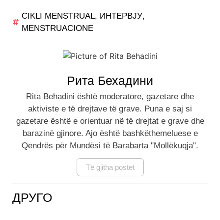
CIKLI MENSTRUAL
,
ИНТЕРВЈУ
,
MENSTRUACIONE
Рита Бехадини
Rita Behadini është moderatore, gazetare dhe
aktiviste e të drejtave të grave. Puna e saj si
gazetare është e orientuar në të drejtat e grave dhe
barazinë gjinore. Ajo është bashkëthemeluese e
Qendrës për Mundësi të Barabarta "Mollëkuqja".
Të gjitha postet
ДРУГО