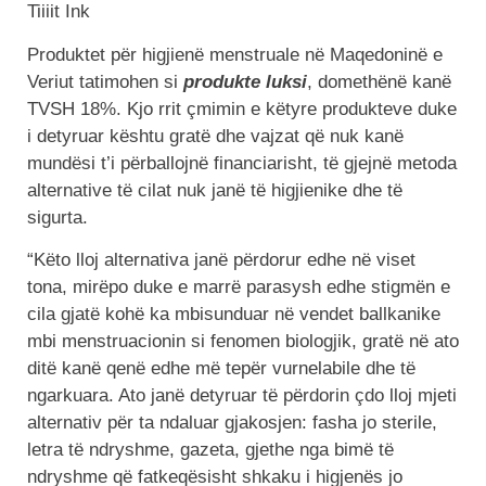
Tiiiit Ink
Produktet për higjienë menstruale në Maqedoninë e
Veriut tatimohen si
produkte luksi
, domethënë kanë
TVSH 18%. Kjo rrit çmimin e këtyre produkteve duke
i detyruar kështu gratë dhe vajzat që nuk kanë
mundësi t’i përballojnë financiarisht, të gjejnë metoda
alternative të cilat nuk janë të higjienike dhe të
sigurta.
“Këto lloj alternativa janë përdorur edhe në viset
tona, mirëpo duke e marrë parasysh edhe stigmën e
cila gjatë kohë ka mbisunduar në vendet ballkanike
mbi menstruacionin si fenomen biologjik, gratë në ato
ditë kanë qenë edhe më tepër vurnelabile dhe të
ngarkuara. Ato janë detyruar të përdorin çdo lloj mjeti
alternativ për ta ndaluar gjakosjen: fasha jo sterile,
letra të ndryshme, gazeta, gjethe nga bimë të
ndryshme që fatkeqësisht shkaku i higjenës jo