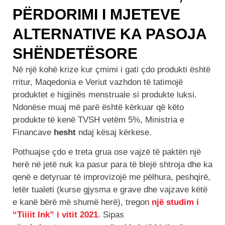
PËRDORIMI I MJETEVE
ALTERNATIVE KA PASOJA
SHËNDETËSORE
Në një kohë krize kur çmimi i gati çdo produkti është
rritur, Maqedonia e Veriut vazhdon të tatimojë
produktet e higjinës menstruale si produkte luksi.
Ndonëse muaj më parë është kërkuar që këto
produkte të kenë TVSH vetëm 5%, Ministria e
Financave
hesht
ndaj kësaj kërkese.
Pothuajse çdo e treta grua ose vajzë të paktën një
herë në jetë nuk ka pasur para të blejë shtroja dhe ka
qenë e detyruar të improvizojë me pëlhura, peshqirë,
letër tualeti (kurse gjysma e grave dhe vajzave këtë
e kanë bërë më shumë herë), tregon
një studim i
“Tiiiit Ink” i vitit 2021
. Sipas