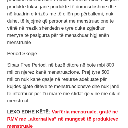
produkte luksi, janë produkte të domosdoshme dhe
në kuadrin e krizës me të cilën po përballemi, nuk
duhet të lejojmë që personat me menstruacione të
vënë në rrezik shëndetin e tyre duke zgjedhur
mënyra të pasigurta për të menaxhuar higjienën
menstruale
Period Skopje
Sipas Free Period, në bazë ditore në botë mbi 800
milion njerëz kanë menstruacione. Prej tyre 500
milion nuk kanë qasje në resurse adekuate për
kujdes gjatë ditëve të menstruacioneve dhe nuk janë
të informuar për t’u marrë me sfidat që vinë me ciklin
menstrual.
LEXO EDHE KËTË:
Varfëria menstruale, gratë në
RMV me „alternativa” në mungesë të produkteve
menstruale