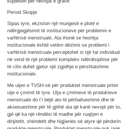
kujdesen për nevojat e grave
Period Skopje
Sipas tyre, ekziston një mungesë e plotë e
ndërgjegjësimit të institucioneve për problemin e
varfërisë menstruale. Ata thonë se heshtja
institucionale është vetëm dëshmi se problemi i
varfërisë menstruale perceptohet si një fat individual
në vend të një problemi kompleks ndërdisiplinor për
të cilin duhet gjetur një zgjidhje e përshtatshme
institucionale.
Me uljen e TVSH-së për produktet menstruale pritet
ulje e çmimit të tyre. Ulja e çmimeve të produkteve
menstruale do t’i bëjë ato të përballueshme dhe të
aksesueshme për të gjithë ata që kanë nevojë për to,
gjë që ka një rëndësi të madhe për ruajtjen e
dinjitetit, shëndetit dhe higjienës së atyre që përdorin
produkte menstruale. Produktet menstruale nuk janë