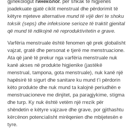
gjinekologut
гинеколог.
për shkak të higjienës
joadekuate gjatë ciklit menstrual dhe përdorimit të
këtyre mjeteve alternative
mund të vijë deri te shoku
toksik (seps) dhe infeksione serioze të traktit gjenital
që mund të ndikojnë në reproduktivitetin e grave.
Varfëria menstruale është fenomen që prek globalisht
vajzat, gratë dhe personat e tjerë me menstruacione.
Ata që janë të prekur nga varfëria menstruale nuk
kanë akses në produkte higjienike (jastëkë
menstrual, tampona, gota menstruale), nuk kanë një
hapësirë ​​të sigurt dhe sanitare ku mund t’i përdorin
këto produkte dhe nuk mund ta kalojnë periudhën e
menstruacioneve me dinjitet, pa paragjykime, stigma
dhe turp. Ky nuk është vetëm një rrezik për
shëndetin e këtyre vajzave dhe grave, por gjithashtu
kërcënon potencialisht mirëqenien dhe mbijetesën e
tyre.