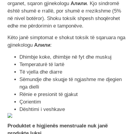
organet, sqaron gjinekologu
Алили
. Kjo sindromë
është shumë e rrallë, por shumë e rrezikshme (5%
në nivel botëror). Shoku toksik shpesh shoqërohet
edhe me përdorimin e tamponëve.
Këto janë simptomat e shokut toksik të sqaruara nga
gjinekologu
Алили
:
Dhimbje koke, dhimbje në fyt dhe muskuj
Temperaturë të lartë
Të vjella dhe diarre
Sëmundje dhe skuqje të ngjashme me djegien
nga dielli
Rënie e presionit të gjakut
Çorientim
Dështimi i veshkave
Produktet e higjienës menstruale nuk janë
produkte luksi