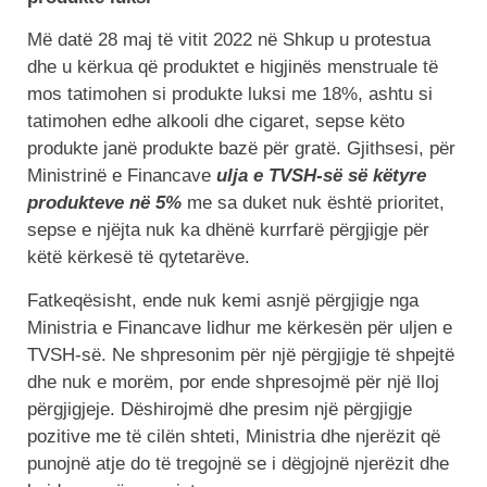
Më datë 28 maj të vitit 2022 në Shkup u protestua
dhe u kërkua që produktet e higjinës menstruale të
mos tatimohen si produkte luksi me 18%, ashtu si
tatimohen edhe alkooli dhe cigaret, sepse këto
produkte janë produkte bazë për gratë. Gjithsesi, për
Ministrinë e Financave
ulja e TVSH-së së këtyre
produkteve në 5%
me sa duket nuk është prioritet,
sepse e njëjta nuk ka dhënë kurrfarë përgjigje për
këtë kërkesë të qytetarëve.
Fatkeqësisht, ende nuk kemi asnjë përgjigje nga
Ministria e Financave lidhur me kërkesën për uljen e
TVSH-së. Ne shpresonim për një përgjigje të shpejtë
dhe nuk e morëm, por ende shpresojmë për një lloj
përgjigjeje. Dëshirojmë dhe presim një përgjigje
pozitive me të cilën shteti, Ministria dhe njerëzit që
punojnë atje do të tregojnë se i dëgjojnë njerëzit dhe