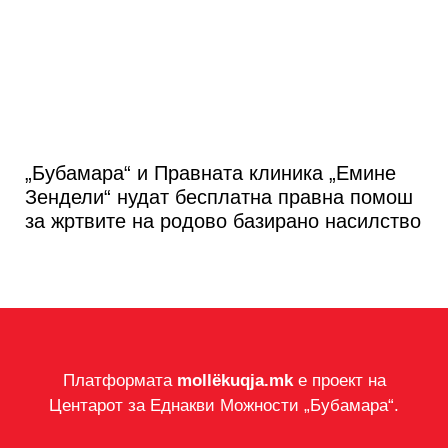
„Бубамара“ и Правната клиника „Емине
Зендели“ нудат бесплатна правна помош
за жртвите на родово базирано насилство
Платформата
mollëkuqja.mk
е проект на
Центарот за Еднакви Можности „Бубамара“.