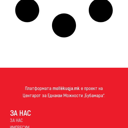
Платформата
mollëkuqja.mk
е проект на
Центарот за Еднакви Можности „Бубамара“.
ЗА НАС
ЗА НАС
ИМПРЕСУМ