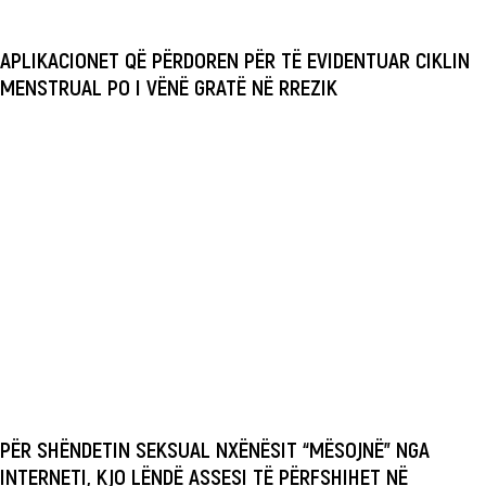
APLIKACIONET QË PËRDOREN PËR TË EVIDENTUAR CIKLIN
MENSTRUAL PO I VËNË GRATË NË RREZIK
PËR SHËNDETIN SEKSUAL NXËNËSIT “MËSOJNË” NGA
INTERNETI, KJO LËNDË ASSESI TË PËRFSHIHET NË