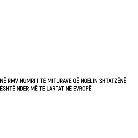
NË RMV NUMRI I TË MITURAVE QË NGELIN SHTATZËNË
ËSHTË NDËR MË TË LARTAT NË EVROPË