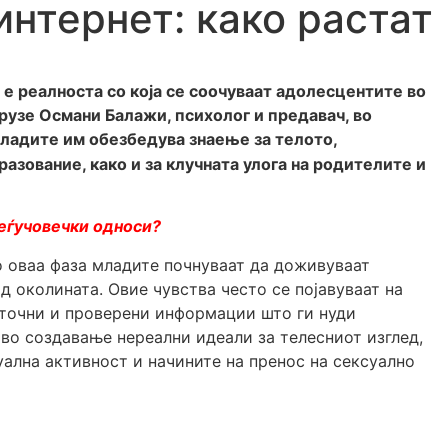
интернет: како растат
е реалноста со која се соочуваат адолесцентите во
узе Османи Балажи, психолог и предавач, во
ладите им обезбедува знаење за телото,
азование, како и за клучната улога на родителите и
меѓучовечки односи?
о оваа фаза младите почнуваат да доживуваат
д околината. Овие чувства често се појавуваат на
о точни и проверени информации што ги нуди
 во создавање нереални идеали за телесниот изглед,
уална активност и начините на пренос на сексуално