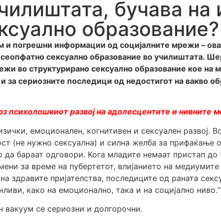
чилиштата, бучава на 
ксуално образование?
м и погрешни информации од социјалните мрежи – ова 
 сеопфатно сексуално образование во училиштата. Шер
жи во структурирано сексуално образование кое на м
и за сериозните последици од недостигот на вакво обр
врз психолошкиот развој на адолесцентите и нивните 
зички, емоционален, когнитивен и сексуален развој. В
ст (не нужно сексуална) и силна желба за прифаќање о
но да бараат одговори. Кога младите немаат пристап д
мени за време на пубертетот, влијанието на медиумите
на здравите пријателства, последиците од раната секс
ливи, како на емоционално, така и на социјално ниво.“
 вакуум се сериозни и долгорочни.