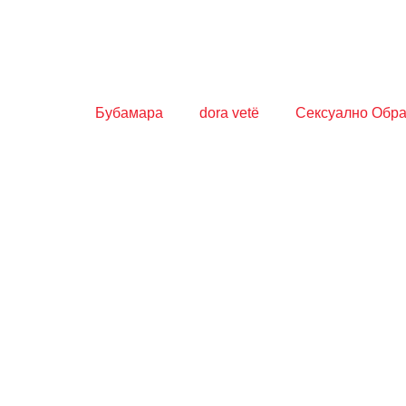
Бубамара
dora vetë
Сексуално Обр