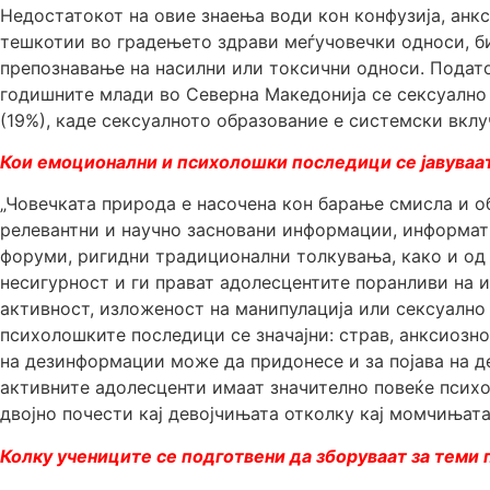
Недостатокот на овие знаења води кон конфузија, анк
тешкотии во градењето здрави меѓучовечки односи, би
препознавање на насилни или токсични односи. Податоц
годишните млади во Северна Македонија се сексуално а
(19%), каде сексуалното образование е системски вклу
Кои емоционални и психолошки последици се јавуваат
„Човечката природа е насочена кон барање смисла и об
релевантни и научно засновани информации, информати
форуми, ригидни традиционални толкувања, како и од
несигурност и ги прават адолесцентите поранливи на 
активност, изложеност на манипулација или сексуално
психолошките последици се значајни: страв, анксиозно
на дезинформации може да придонесе и за појава на д
активните адолесценти имаат значително повеќе психо
двојно почести кај девојчињата отколку кај момчињата
Колку учениците се подготвени да зборуваат за теми 