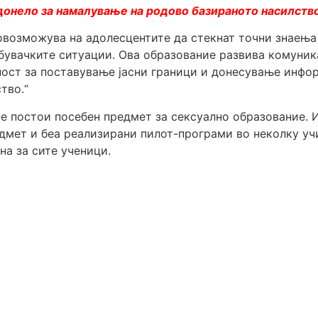
донело за намалување на родово базираното насилств
возможува на адолесцентите да стекнат точни знаења 
ебувачките ситуации. Ова образование развива комуник
ност за поставување јасни граници и донесување инфо
тво.“
не постои посебен предмет за сексуално образование. 
дмет и беа реализирани пилот-програми во неколку учи
на за сите ученици.