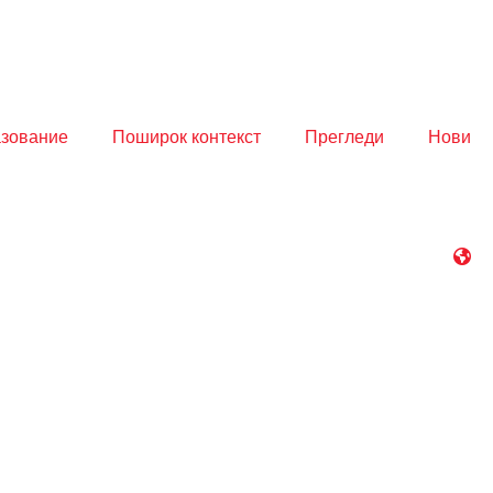
азование
Поширок контекст
Прегледи
Нови