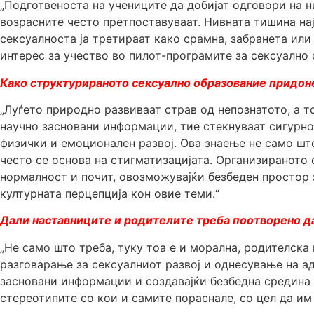
„Подготвеноста на учениците да добијат одговори на 
возрасните често претпоставуваат. Нивната тишина нај
сексуалноста ја третираат како срамна, забранета или 
интерес за учество во пилот-програмите за сексуално 
Како структурираното сексуално образование придоне
„Луѓето природно развиваат страв од непознатото, а т
научно засновани информации, тие стекнуваат сигурно
физички и емоционален развој. Ова знаење не само шт
често се основа на стигматизацијата. Организираното 
нормалност и почит, овозможувајќи безбеден простор 
културната перцепција кон овие теми.“
Дали наставниците и родителите треба поотворено д
„Не само што треба, туку тоа е и морална, родителска
разговарање за сексуалниот развој и однесување на а
засновани информации и создавајќи безбедна средина 
стереотипите со кои и самите пораснале, со цел да им