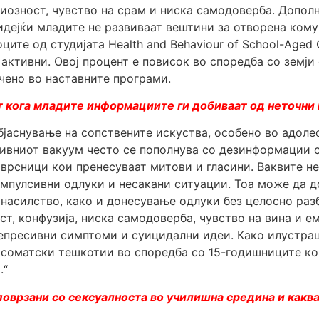
сиозност, чувство на срам и ниска самодоверба. Допол
дејќи младите не развиваат вештини за отворена кому
ите од студијата Health and Behaviour of School-Aged 
ктивни. Овој процент е повисок во споредба со земји 
чено во наставните програми.
 кога младите информациите ги добиваат од неточни 
јаснување на сопствените искуства, особено во адолес
вниот вакуум често се пополнува со дезинформации од
 врсници кои пренесуваат митови и гласини. Ваквите 
импулсивни одлуки и несакани ситуации. Тоа може да д
 насилство, како и донесување одлуки без целосно ра
ст, конфузија, ниска самодоверба, чувство на вина и 
епресивни симптоми и суицидални идеи. Како илустраци
соматски тешкотии во споредба со 15-годишниците кои
.“
поврзани со сексуалноста во училишна средина и каква