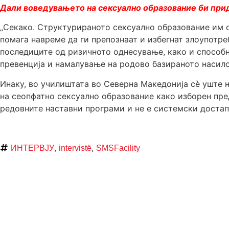
Дали воведувањето на сексуално образование би при
„Секако. Структурираното сексуално образование им о
помага навреме да ги препознаат и избегнат злоупотр
последиците од ризичното однесување, како и способ
превенција и намалување на родово базираното насилс
Инаку, во училиштата во Северна Македонија сè уште 
на сеопфатно сексуално образование како изборен пре
редовните наставни програми и не е системски достап
,
,
ИНТЕРВЈУ
intervistë
SMSFacility