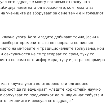
суалното здравје е многу поголема отколку што
хибиција наметната од возрасните, кои темата за
 на учениците да зборуваат за овие теми е и големиот
клучна улога. Кога младите добиваат точни, јасни и
и разберат промените што се поврзани со нивниот
јанието на митовите и традиционалните толкувања, кои
и сексуалноста не се третираат со срам, туку со
анието не само што информира, туку и ја трансформира
имаат клучна улога во отвореното и одговорно
ворност да ги едуцираат младите користејќи научно
е соочуваат со предизвикот да ги надминат табуата и
ото, емоциите и сексуалното здравје.“