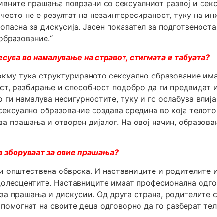
нивните прашања поврзани со сексуалниот развој и сек
често не е резултат на незаинтересираност, туку на ин
опасна за дискусија. Јасен показател за подготвеноста
образование.“
сува во намалување на стравот, стигмата и табуата?
окму тука структурираното сексуално образование има 
ст, разбирање и способност подобро да ги предвидат 
о ги намалува несигурностите, туку и го ослабува вли
сексуално образование создава средина во која телото 
за прашања и отворен дијалог. На овој начин, образов
а зборуваат за овие прашања?
 и општествена обврска. И наставниците и родителите 
долесцентите. Наставниците имаат професионална одго
за прашања и дискусии. Од друга страна, родителите с
 помогнат на своите деца одговорно да го разберат тел