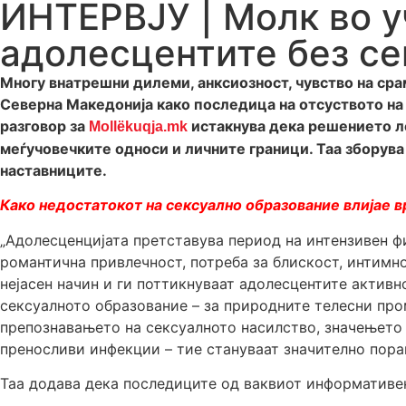
ИНТЕРВЈУ | Молк во у
адолесцентите без се
Многу внатрешни дилеми, анксиозност, чувство на сра
Северна Македонија како последица на отсуството на
разговор за
истакнува дека решението ле
Mollëkuqja.mk
меѓучовечките односи и личните граници. Таа зборува 
наставниците.
Како недостатокот на сексуално образование влијае 
„Адолесценцијата претставува период на интензивен фи
романтична привлечност, потреба за блискост, интимно
нејасен начин и ги поттикнуваат адолесцентите актив
сексуалното образование – за природните телесни про
препознавањето на сексуалното насилство, значењето 
преносливи инфекции – тие стануваат значително поран
Таа додава дека последиците од ваквиот информативен