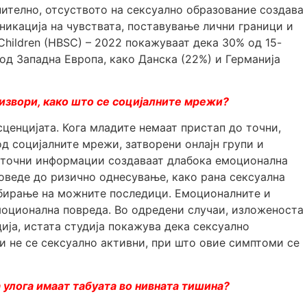
нително, отсуството на сексуално образование создава
никација на чувствата, поставување лични граници и
Children (HBSC) – 2022 покажуваат дека 30% од 15-
од Западна Европа, како Данска (22%) и Германија
извори, како што се социјалните мрежи?
ценцијата. Кога младите немаат пристап до точни,
 социјалните мрежи, затворени онлајн групи и
неточни информации создаваат длабока емоционална
оведе до ризично однесување, како рана сексуална
збирање на можните последици. Емоционалните и
емоционална повреда. Во одредени случаи, изложеноста
ја, истата студија покажува дека сексуално
 не се сексуално активни, при што овие симптоми се
 улога имаат табуата во нивната тишина?