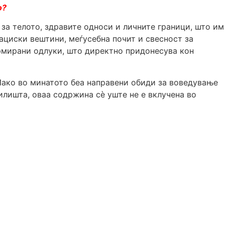
о?
за телото, здравите односи и личните граници, што им
ациски вештини, меѓусебна почит и свесност за
рмирани одлуки, што директно придонесува кон
Иако во минатото беа направени обиди за воведување
лишта, оваа содржина сè уште не е вклучена во