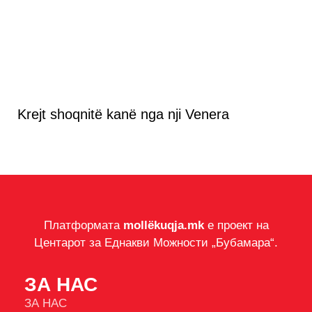
Krejt shoqnitë kanë nga nji Venera
Платформата
mollëkuqja.mk
е проект на
Центарот за Еднакви Можности „Бубамара“.
ЗА НАС
ЗА НАС