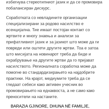
избегнува стереотипниот јазик и да се промовира
побалансиран дискурс.
Соработката со невладините организации
специјализирани за родово насилство е
есенцијална. Тие имаат постојан контакт со
жртвите и многу знаења и анализи за
прифатливиот јазик и за јазикот што може да ги
повреди или оштети другите жртви. Тоа е затоа
што мисијата на новинарот треба да биде и
охрабрување на другите жртви да го пријават
насилството. Регионалната соработка може да
помогне во стандардизирањето на најдобрите
практики. На крајот, медиумите треба да се
гледаат себеси како активен учесник во
промовирањето на еднаквоста, а не само како
преносители на настаните.
BARAZIA GJINORE
,
DHUNA NË FAMILJE
,