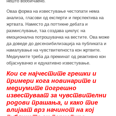
нешто вообичаено.
Оваа форма на известување честопати нема
анализа, гласови од експерти и перспектива на
жртвата. Наместо да поттикне дебата и
размислување, таа создава циклус на
емоционална потрошувачка на вестите. Ова може
да доведе до десензибилизација на публиката и
намалување на чувствителноста кон жртвите.
Медиумите треба да преминат од реактивно кон
објаснувачко и едукативно известување.
Кои се најчестите грешки и
примери кога новинарите и
медиумите погрешно
известуваат за чувствителни
родови прашања, и како тие
влијаат врз начинот на кој