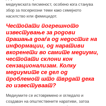
медиумската писменост, особено кога станува
збор за посериозни теми како семејното
насилство или фемицидот.
Честопати погрешното
известување за родови
прашања доаѓа од недостиг на
информации, од наративи
вкоренети во самите медиуми,
честопати склони кон
сензационализам. Колку
медиумите се дел од
проблемот што тврдат дека
го известуваат?
Медиумите се истовремено и огледало и
создавач на општествените наративи, затоа