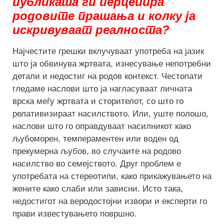
публиката ги перцепира
родовите прашања и колку ја
искривуваат реалноста?
Најчестите грешки вклучуваат употреба на јазик
што ја обвинува жртвата, изнесување непотребни
детали и недостиг на родов контекст. Честопати
гледаме наслови што ја нагласуваат личната
врска меѓу жртвата и сторителот, со што го
релативизираат насилството. Или, уште полошо,
наслови што го оправдуваат насилникот како
љубоморен, темпераментен или воден од
прекумерна љубов, во случаите на родово
насилство во семејството. Друг проблем е
употребата на стереотипи, како прикажувањето на
жените како слаби или зависни. Исто така,
недостигот на веродостојни извори и експерти го
прави известувањето површно.