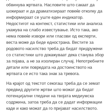
обвинува жртвата. Насловите што сакаат да
шокираат и да драматизираат повеќе отколку да
информираат се уште еден индикатор.
Недостигот на контекст, статистики или анализа
укажува на слабо известување. Исто така, ако
нема повеќе извори или гласови од експерти,
веста може да биде еднострана. Вестите за
родовото насилство треба да бидат придружени
со статистики што докажуваат дека станува збор
за појава, а не за изолиран случај. Непотребните
детали или повредата на достоинството на
жртвата се исто така знак за тревога.
На крајот од текстот секогаш треба да се земат
предвид другите жртви што можат да бидат
потенцијални гледачи на твојата медиумска
содржина, затоа треба да се дадат информации
каде и како можат да го пријават насилството.