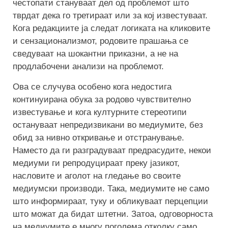
честопати стануваат дел од проблемот што
тврдат дека го третираат или за кој известуваат.
Кога редакциите ја следат логиката на кликовите
и сензационализмот, родовите прашања се
сведуваат на шокантни приказни, а не на
продлабочени анализи на проблемот.
Ова се случува особено кога недостига
континуирана обука за родово чувствително
известување и кога културните стереотипи
остануваат непредизвикани во медиумите, без
обид за нивно откривање и отстранување.
Наместо да ги разградуваат предрасудите, некои
медиуми ги репродуцираат преку јазикот,
насловите и аголот на гледање во своите
медиумски производи. Така, медиумите не само
што информираат, туку и обликуваат перцепции
што можат да бидат штетни. Затоа, одговорноста
на медиумите е многу поголема отколку само