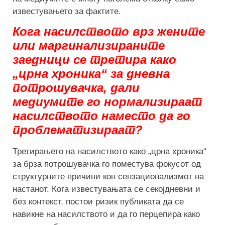
известувањето за фактите.
Кога насилството врз жените
или маргинализираните
заедници се третира како
„црна хроника“ за дневна
потрошувачка, дали
медиумите го нормализираат
насилството наместо да го
проблематизираат?
Третирањето на насилството како „црна хроника“
за брза потрошувачка го поместува фокусот од
структурните причини кон сензационализмот на
настанот. Кога известувањата се секојдневни и
без контекст, постои ризик публиката да се
навикне на насилството и да го перцепира како