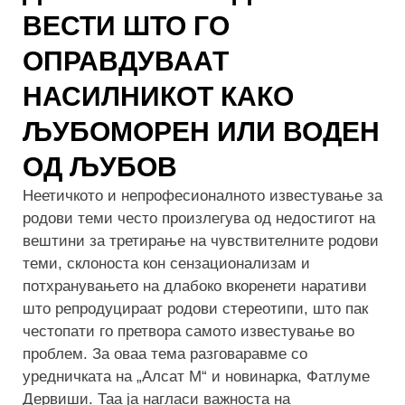
ВЕСТИ ШТО ГО
ОПРАВДУВААТ
НАСИЛНИКОТ КАКО
ЉУБОМОРЕН ИЛИ ВОДЕН
ОД ЉУБОВ
Неетичкото и непрофесионалното известување за
родови теми често произлегува од недостигот на
вештини за третирање на чувствителните родови
теми, склоноста кон сензационализам и
потхранувањето на длабоко вкоренети наративи
што репродуцираат родови стереотипи, што пак
честопати го претвора самото известување во
проблем. За оваа тема разговаравме со
уредничката на „Алсат М“ и новинарка, Фатлуме
Дервиши. Таа ја нагласи важноста на