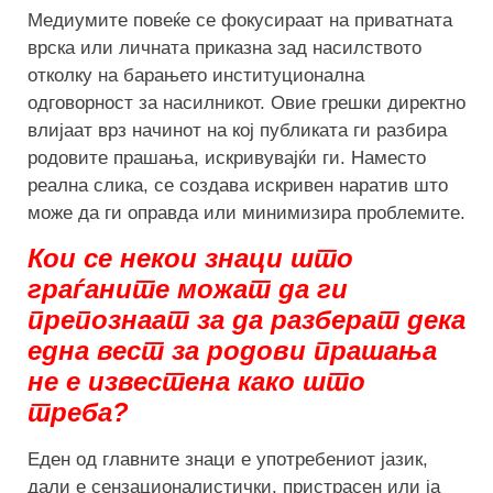
Медиумите повеќе се фокусираат на приватната
врска или личната приказна зад насилството
отколку на барањето институционална
одговорност за насилникот. Овие грешки директно
влијаат врз начинот на кој публиката ги разбира
родовите прашања, искривувајќи ги. Наместо
реална слика, се создава искривен наратив што
може да ги оправда или минимизира проблемите.
Кои се некои знаци што
граѓаните можат да ги
препознаат за да разберат дека
една вест за родови прашања
не е известена како што
треба?
Еден од главните знаци е употребениот јазик,
дали е сензационалистички, пристрасен или ја