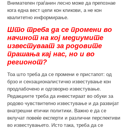
Внимателен граѓанин лесно може да препознае
кога една вест цели кон кликови, а не кон
квалитетно информирање.
Што треба да се промени во
начинот на кој медиумите
известуваат за родовите
прашања кај нас, но и во
регионот?
Тоа што треба да се промени е пристапот: од
брзо и сензационалистичко известување кон
продлабочено и одговорно известување.
Редакциите треба да инвестираат во обуки за
родово чувствително известување и да развијат
внатрешни етички политики. Важно е да се
вклучат повеќе експерти и различни перспективи
во известувањето. Исто така, треба да се