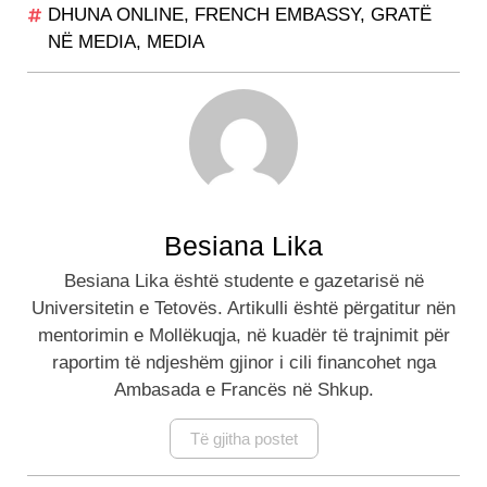
DHUNA ONLINE
,
FRENCH EMBASSY
,
GRATË
NË MEDIA
,
MEDIA
Besiana Lika
Besiana Lika është studente e gazetarisë në
Universitetin e Tetovës. Artikulli është përgatitur nën
mentorimin e Mollëkuqja, në kuadër të trajnimit për
raportim të ndjeshëm gjinor i cili financohet nga
Ambasada e Francës në Shkup.
Të gjitha postet