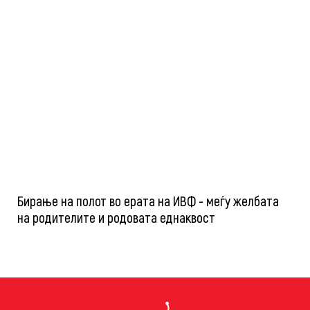
Бирање на полот во ерата на ИВФ - меѓу желбата
на родителите и родовата еднаквост