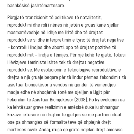
bashkësisë jashtëmartesore.
Përgjatë tranzicionit të politikave të natalitetit,
reproduktimi dhe roli i nënës në jetën e gruas kanë sjellur
mosmarrëveshje në lidhje me liritë dhe të drejtat
reproduktive si dhe interpretimin e tyre: të drejtat negative
– kontrolli i lindjes dhe aborti, apo të drejtat pozitive të
reproduktimit – lindja e fëmijës. Për një kohë të gjatë, fokusi
i lëvizjeve feministe ishte tek të drejtat negative
reproduktive. Me evolucionin e teknologjive reproduktive, e
drejta e një gruaje beqare për të lindur përmes fekondimit të
asistuar biomjekësor u vendos në qendër të vëmendjes,
madje edhe në shoqërinë tonë me sjelljen e Ligjit për
Fekondim të Asistuar Biomjekësor (2008). Po ky evolucion ua
ka lehtësuar grave realizimin e amësisë duke iu shmangur
krizave jetësore në drejtim të gjetjes së një partneri ideal
ose pa shmangies së formaliteteve që shpiejnë drejt
martesës civile. Andaj, rruga që gratë ndjekin drejt amësisë