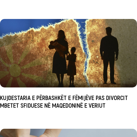
KUJDESTARIA E PËRBASHKËT E FËMIJËVE PAS DIVORCIT
MBETET SFIDUESE NË MAQEDONINË E VERIUT