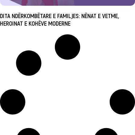
DITA NDËRKOMBËTARE E FAMILJES: NËNAT E VETME,
HEROINAT E KOHËVE MODERNE