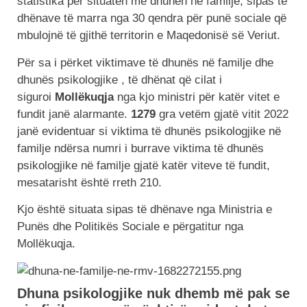
statistika për situatën me dhunën në familje, sipas të
dhënave të marra nga 30 qendra për punë sociale që
mbulojnë të gjithë territorin e Maqedonisë së Veriut.
Për sa i përket viktimave të dhunës në familje dhe
dhunës psikologjike , të dhënat që cilat i
siguroi
Mollëkuqja
nga kjo ministri për katër vitet e
fundit janë alarmante.
1279
gra vetëm gjatë vitit 2022
janë evidentuar si viktima të dhunës psikologjike në
familje ndërsa numri i burrave viktima të dhunës
psikologjike në familje gjatë katër viteve të fundit,
mesatarisht është rreth 210.
Kjo është situata sipas të dhënave nga Ministria e
Punës dhe Politikës Sociale e përgatitur nga
Mollëkuqja.
Dhuna psikologjike nuk dhemb më pak se