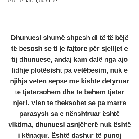
e fortë para çdo sfide.
Dhunuesi shumë shpesh di të të bëjë
të besosh se ti je fajtore për sjelljet e
tij dhunuese, andaj kam dalë nga ajo
lidhje plotësisht pa vetëbesim, nuk e
njihja veten sepse më kishte detyruar
të tjetërsohem dhe të bëhem tjetër
njeri. Vlen të theksohet se pa marrë
parasysh sa e nënshtruar është
viktima, dhunuesi asnjëherë nuk është
i kënaqur. Është dashur të punoj