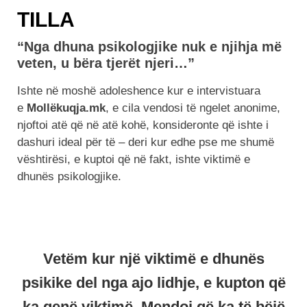
TILLA
“Nga dhuna psikologjike nuk e njihja më
veten, u bëra tjerët njeri…”
Ishte në moshë adoleshence kur e intervistuara
e
Mollëkuqja.mk
, e cila vendosi të ngelet anonime,
njoftoi atë që në atë kohë, konsideronte që ishte i
dashuri ideal për të – deri kur edhe pse me shumë
vështirësi, e kuptoi që në fakt, ishte viktimë e
dhunës psikologjike.
Vetëm kur një viktimë e dhunës
psikike del nga ajo lidhje, e kupton që
ka qenë viktimë. Mendoj që ka të bëjë