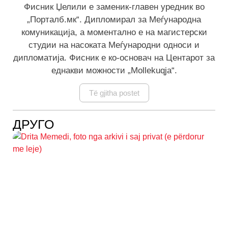
Фисник Џелили е заменик-главен уредник во
„Порталб.мк“. Дипломирал за Меѓународна
комуникација, а моментално е на магистерски
студии на насоката Меѓународни односи и
дипломатија. Фисник е ко-основач на Центарот за
еднакви можности „Mollekuqja“.
Të gjitha postet
ДРУГО