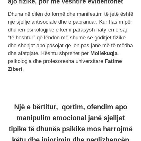
ajo fizike, por më vështirë evidentohet
Dhuna në cilën do formë dhe manifestim të jetë është
një sjellje antisociale dhe e papranuar. Kur flasim për
dhunën psikologjike e kemi parasysh natyrën e saj
“të heshtur” që lëndon më shumë se goditjet fizike
dhe shenjat apo pasojat që len pas janë më të mëdha
dhe afatgjate. Kështu shprehet për
Mollëkuqja
,
psikologia dhe profesoresha universitare
Fatime
Ziberi
.
Një e bërtitur, qortim, ofendim apo
manipulim emocional janë sjelljet
tipike të dhunës psikike mos harrojmë
këtu dhe injorimin dhe neglizhencën