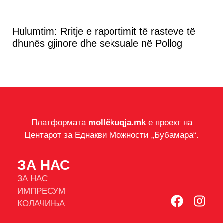
Hulumtim: Rritje e raportimit të rasteve të
dhunës gjinore dhe seksuale në Pollog
Платформата
mollëkuqja.mk
е проект на
Центарот за Еднакви Можности „Бубамара“.
ЗА НАС
ЗА НАС
ИМПРЕСУМ
КОЛАЧИЊА