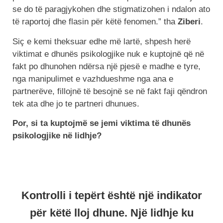
se do të paragjykohen dhe stigmatizohen i ndalon ato
të raportoj dhe flasin për këtë fenomen.” tha
Ziberi
.
Siç e kemi theksuar edhe më lartë, shpesh herë
viktimat e dhunës psikologjike nuk e kuptojnë që në
fakt po dhunohen ndërsa një pjesë e madhe e tyre,
nga manipulimet e vazhdueshme nga ana e
partnerëve, fillojnë të besojnë se në fakt faji qëndron
tek ata dhe jo te partneri dhunues.
Por, si ta kuptojmë se jemi viktima të dhunës
psikologjike në lidhje?
Kontrolli i tepërt është një indikator
për këtë lloj dhune. Një lidhje ku