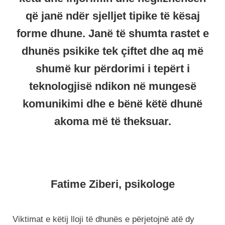
që janë ndër sjelljet tipike të kësaj
forme dhune. Janë të shumta rastet e
dhunës psikike tek çiftet dhe aq më
shumë kur përdorimi i tepërt i
teknologjisë ndikon në mungesë
komunikimi dhe e bënë këtë dhunë
akoma më të theksuar.
Fatime Ziberi, psikologe
Viktimat e këtij lloji të dhunës e përjetojnë atë dy