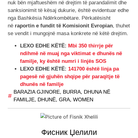
nuk bën mjaftueshëm në drejtim të parandalimit dhe
sanksionimit të kësaj dukurie, është evidentuar edhe
nga Bashkësia Ndërkombëtare. Përkatësisht
në
raportin e fundit të Komisionit Evropian
, thuhet
se vendit i mungojnë masa konkrete në këtë drejtim.
LEXO EDHE KËTË:
Mbi 350 thirrje për
ndihmë në muaj nga viktimat e dhunës në
familje, ky është numri i linjës SOS
LEXO EDHE KËTË:
141700 është linja pa
pagesë në gjuhën shqipe për paraqitje të
dhunës në familje
BARAZIA GJINORE
,
BURRA
,
DHUNA NË
FAMILJE
,
DHUNË
,
GRA
,
WOMEN
Фисник Џелили