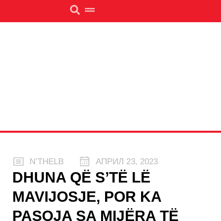
N’THELB
АПРИЛ 23, 2023
DHUNA QË S’TË LË
MAVIJOSJE, POR KA
PASOJA SA MIJËRA TË