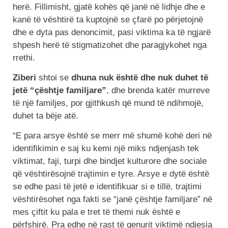
herë. Fillimisht, gjatë kohës që janë në lidhje dhe e
kanë të vështirë ta kuptojnë se çfarë po përjetojnë
dhe e dyta pas denoncimit, pasi viktima ka të ngjarë
shpesh herë të stigmatizohet dhe paragjykohet nga
rrethi.
Ziberi
shtoi se
dhuna nuk është dhe nuk duhet të
jetë “çështje familjare”
, dhe brenda katër murreve
të një familjes, por gjithkush që mund të ndihmojë,
duhet ta bëje atë.
“E para arsye është se merr më shumë kohë deri në
identifikimin e saj ku kemi një miks ndjenjash tek
viktimat, faji, turpi dhe bindjet kulturore dhe sociale
që vështirësojnë trajtimin e tyre. Arsye e dytë është
se edhe pasi të jetë e identifikuar si e tillë, trajtimi
vështirësohet nga fakti se “janë çështje familjare” në
mes çiftit ku pala e tret të themi nuk është e
përfshirë. Pra edhe në rast të qenurit viktimë ndjesia