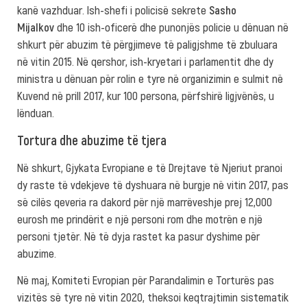
kanë vazhduar. Ish-shefi i policisë sekrete
Sasho
Mijalkov
dhe 10 ish-oficerë dhe punonjës policie u dënuan në
shkurt për abuzim të përgjimeve të paligjshme të zbuluara
në vitin 2015. Në qershor, ish-kryetari i parlamentit dhe dy
ministra u dënuan për rolin e tyre në organizimin e sulmit në
Kuvend në prill 2017, kur 100 persona, përfshirë ligjvënës, u
lënduan.
Tortura dhe abuzime të tjera
Në shkurt, Gjykata Evropiane e të Drejtave të Njeriut pranoi
dy raste të vdekjeve të dyshuara në burgje në vitin 2017, pas
së cilës qeveria ra dakord për një marrëveshje prej 12,000
eurosh me prindërit e një personi rom dhe motrën e një
personi tjetër. Në të dyja rastet ka pasur dyshime për
abuzime.
Në maj, Komiteti Evropian për Parandalimin e Torturës pas
vizitës së tyre në vitin 2020, theksoi keqtrajtimin sistematik