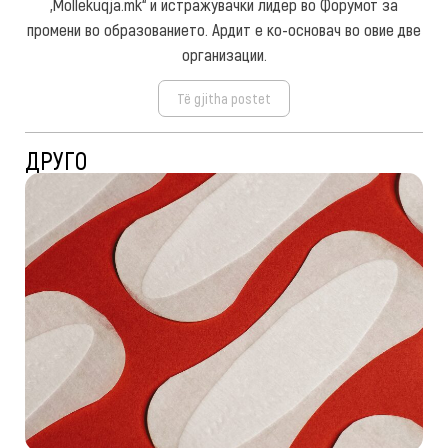
„Mollekuqja.mk“ и истражувачки лидер во Форумот за
промени во образованието. Ардит е ко-основач во овие две
организации.
Të gjitha postet
ДРУГО