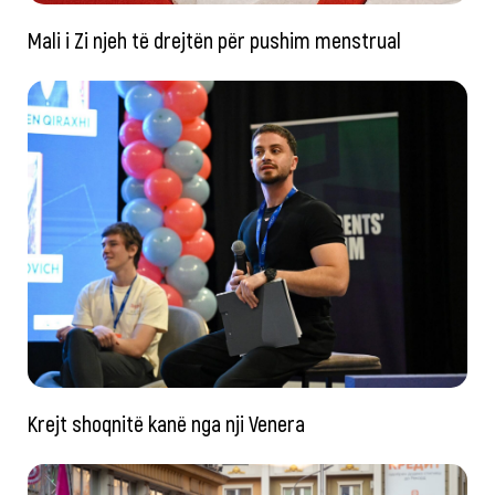
Mali i Zi njeh të drejtën për pushim menstrual
Krejt shoqnitë kanë nga nji Venera