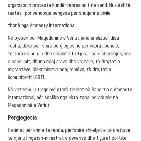
organizonin protesta kundër represionit në vend. Nuk është
rastësi, por vendosje pengesa për shoqërinë civile
thonë nga Amnesty International.
Në pjesën për Maqedoninë e Veriut janë analizuar disa
fusha, duke përfshirë përgjegjësinë për veprat penale,
tortura në burgje dhe abuzime të tjera, liria e shprehjes, liria
e asociimit, dhuna ndaj grave dhe vajzave, të drejtat e
migrantëve, diskriminimin ndaj romëve, të drejtat e
komunitetit LGBTI.
Në vazhdim ju tregojmë çfarë thuhet në Raportin e Amnesty
International, për secilën nga këto zona individuale në
Maqedoninë e Veriut.
Përgjegjësia
Hetimet për krime të rënda, përfshirë shkeljet e të drejtave
të njeriut nga ish-ministrat e qeverisë dhe figurat politike,