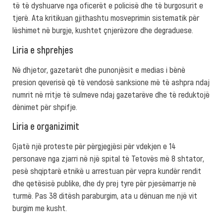
të të dyshuarve nga oficerët e policisë dhe të burgosurit e
tjerë. Ata kritikuan gjithashtu mosveprimin sistematik për
lëshimet në burgje, kushtet çnjerëzore dhe degraduese.
Liria e shprehjes
Në dhjetor, gazetarët dhe punonjësit e medias i bënë
presion qeverisë që të vendosë sanksione më të ashpra ndaj
numrit në rritje të sulmeve ndaj gazetarëve dhe të reduktojë
dënimet për shpifje.
Liria e organizimit
Gjatë një proteste për përgjegjësi për vdekjen e 14
personave nga zjarri në një spital të Tetovës më 8 shtator,
pesë shqiptarë etnikë u arrestuan për vepra kundër rendit
dhe qetësisë publike, dhe dy prej tyre për pjesëmarrje në
turmë. Pas 38 ditësh paraburgim, ata u dënuan me një vit
burgim me kusht.