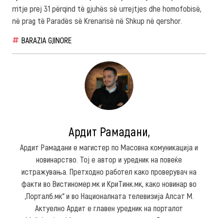
rritje prej 31 përqind të gjuhës së urrejtjes dhe homofobisë,
në prag të Paradës së Krenarisë në Shkup në qershor.
BARAZIA GJINORE
Ардит Рамадани,
Ардит Рамадани е магистер по Масовна комуникација и
новинарство. Тој е автор и уредник на повеќе
истражувања. Претходно работел како проверувач на
факти во Вистиномер.мк и КриТинк.мк, како новинар во
„Порталб.мк“ и во Националната телевизија Алсат М.
Актуелно Ардит е главен уредник на порталот