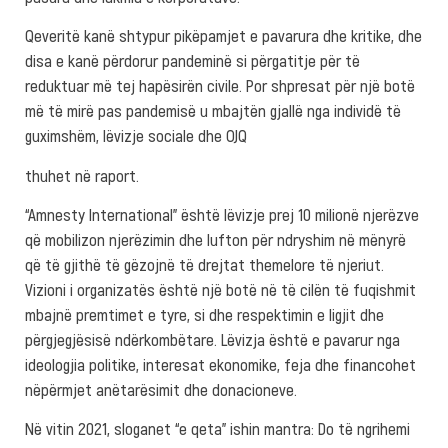
Qeveritë kanë shtypur pikëpamjet e pavarura dhe kritike, dhe
disa e kanë përdorur pandeminë si përgatitje për të
reduktuar më tej hapësirën civile. Por shpresat për një botë
më të mirë pas pandemisë u mbajtën gjallë nga individë të
guximshëm, lëvizje sociale dhe OJQ
thuhet në raport.
“Amnesty International” është lëvizje prej 10 milionë njerëzve
që mobilizon njerëzimin dhe lufton për ndryshim në mënyrë
që të gjithë të gëzojnë të drejtat themelore të njeriut.
Vizioni i organizatës është një botë në të cilën të fuqishmit
mbajnë premtimet e tyre, si dhe respektimin e ligjit dhe
përgjegjësisë ndërkombëtare. Lëvizja është e pavarur nga
ideologjia politike, interesat ekonomike, feja dhe financohet
nëpërmjet anëtarësimit dhe donacioneve.
Në vitin 2021, sloganet “e qeta” ishin mantra: Do të ngrihemi