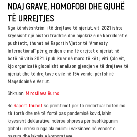
NDAJ GRAVE, HOMOFOBI DHE GJUHË
TË URREJTJES
Nga këndvështrimi i të drejtave të njeriut, viti 2021 ishte
kryesisht një histori tradhtie dhe hipokrizie në korridoret e
pushtetit, thuhet në Raportin Vjetor të “Amnesty
International” për gjendjen e me të drejtat e njeriut në
botë në vitin 2021, i publikuar në mars të këtij viti. Çdo vit,
kjo organizatë globalisht analizon gjendjen e të drejtave të
njeriut dhe të drejtave civile në 154 vende, përfshirë
Maqedoninë e Veriut.
Shkruan:
Мirosllava Burns
Во
Raport thuhet
se premtimet për të rindërtuar botën më
të fortë dhe më të fortë pas pandemisë kovid, ishin
kryesisht deklarative, ndërsa shpresa për bashkëpunim
global u errësua nga akumulimi i vaksinave në vendet e
pasura dhe lakmia e korporatave.