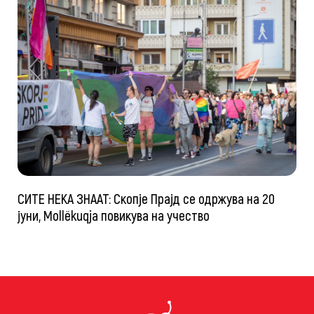
СИТЕ НЕКА ЗНААТ: Скопје Прајд се одржува на 20
јуни, Mollëkuqja повикува на учество