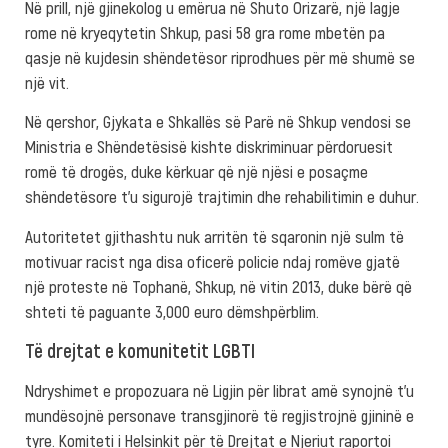
Në prill, një gjinekolog u emërua në Shuto Orizarë, një lagje
rome në kryeqytetin Shkup, pasi 58 gra rome mbetën pa
qasje në kujdesin shëndetësor riprodhues për më shumë se
një vit.
Në qershor, Gjykata e Shkallës së Parë në Shkup vendosi se
Ministria e Shëndetësisë kishte diskriminuar përdoruesit
romë të drogës, duke kërkuar që një njësi e posaçme
shëndetësore t’u sigurojë trajtimin dhe rehabilitimin e duhur.
Autoritetet gjithashtu nuk arritën të sqaronin një sulm të
motivuar racist nga disa oficerë policie ndaj romëve gjatë
një proteste në Tophanë, Shkup, në vitin 2013, duke bërë që
shteti të paguante 3,000 euro dëmshpërblim.
Të drejtat e komunitetit LGBTI
Ndryshimet e propozuara në Ligjin për librat amë synojnë t’u
mundësojnë personave transgjinorë të regjistrojnë gjininë e
tyre. Komiteti i Helsinkit për të Drejtat e Njeriut raportoi