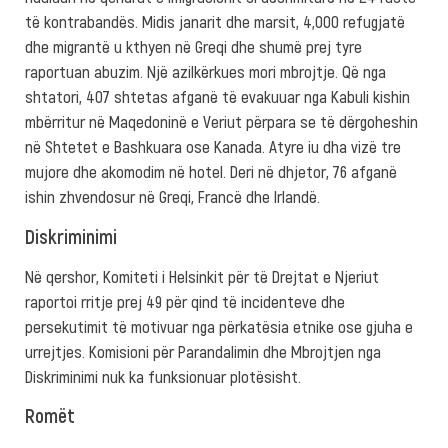
të kontrabandës. Midis janarit dhe marsit, 4,000 refugjatë
dhe migrantë u kthyen në Greqi dhe shumë prej tyre
raportuan abuzim. Një azilkërkues mori mbrojtje. Që nga
shtatori, 407 shtetas afganë të evakuuar nga Kabuli kishin
mbërritur në Maqedoninë e Veriut përpara se të dërgoheshin
në Shtetet e Bashkuara ose Kanada. Atyre iu dha vizë tre
mujore dhe akomodim në hotel. Deri në dhjetor, 76 afganë
ishin zhvendosur në Greqi, Francë dhe Irlandë.
Diskriminimi
Në qershor, Komiteti i Helsinkit për të Drejtat e Njeriut
raportoi rritje prej 49 për qind të incidenteve dhe
persekutimit të motivuar nga përkatësia etnike ose gjuha e
urrejtjes. Komisioni për Parandalimin dhe Mbrojtjen nga
Diskriminimi nuk ka funksionuar plotësisht.
Romët