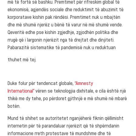
më të fortë së bashku. Premtimet për rifreskim global të
ekonomisë, agjendës sociale dhe reduktimit të abuzimit të
korporatave kishin pak rëndësi. Premtimet nuk u mbajtën
dhe më shumë njerëz u bënë të varur në më shumë vende.
Qeveritë edhe pse kishin zgjedhje, zgjodhën politika dhe
rrugë që i largonin njerëzit nga të drejtat dhe dinjiteti.
Pabarazitë sistematike të pandemisë nuk u reduktuan
thuhet më tej.
Duke folur për tendencat globale,
“Amnesty
International”
vëren se teknologjia dixhitale, e cila është një
thikë me dy tehe, po përdoret gjithnjë e më shumë në mbarë
botën.
Mund të shihet se autoritetet nganjëherë fiknin qëllimisht
internetin për të parandaluar njerëzit që të shpërndanin
informacione rreth protestave të mundshme dhe të