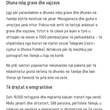
Dhuna ndaj grave dhe vajzave
Ligji për parandalimin e dhunës ndaj grave dhe dhunës në
familje është miratuar në janar. Misogjeneza dhe gjuha e
urrejtjes janë rritur. Policia nuk arriti të hetojë ankesat e
grave dhe vajzave, fotot e të cilave pa lejen e tyre u
shfaqën në mesin e 7000 përmbajtjeve të përbashkëta – të
shpërndara nga burrat në rrjetin social Telegram (rasti i
njohur si Dhoma Publike). Aktakuzë për dy meshkuj për
pornografi me fëmijë u hap në korrik.
Në prill, sektori joqeveritar rekomandoi një paketë për të
mbështetur gratë viktima të dhunës në familje dhe bëri
thirrje që femicidi të jetë krim në vete.
Të drejtat e emigrantëve
Gati 19,000 refugjatë dhe migrantë kaluan tranzit nga vendi.
Midis janarit dhe shtatorit, 388 persona, përfshirë fëmijë, u
ndaluan në qendrat e imigracionit si dëshmitarë në 24 raste