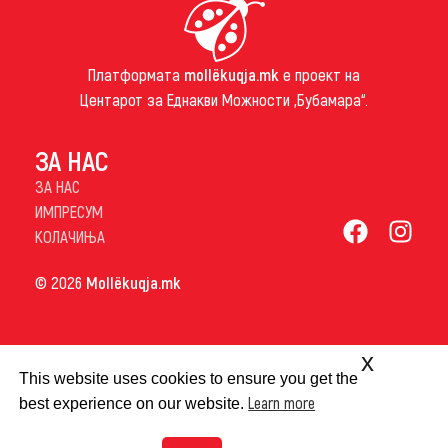
Платформата
mollëkuqja.mk
е проект на
Центарот за Еднакви Можности „Бубамара“.
ЗА НАС
ЗА НАС
ИМПРЕСУМ
КОЛАЧИЊА
© 2026
Mollëkuqja.mk
x
This website uses cookies to ensure you get the
Learn more
best experience on our website.