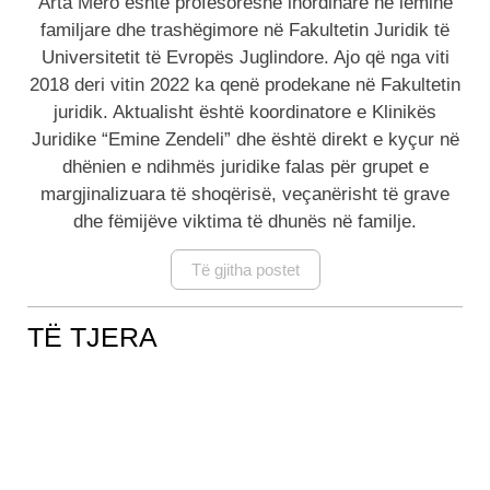
Arta Mero është profesoreshë inordinare në lëminë
familjare dhe trashëgimore në Fakultetin Juridik të
Universitetit të Evropës Juglindore. Ajo që nga viti
2018 deri vitin 2022 ka qenë prodekane në Fakultetin
juridik. Aktualisht është koordinatore e Klinikës
Juridike “Emine Zendeli” dhe është direkt e kyçur në
dhënien e ndihmës juridike falas për grupet e
margjinalizuara të shoqërisë, veçanërisht të grave
dhe fëmijëve viktima të dhunës në familje.
Të gjitha postet
TË TJERA