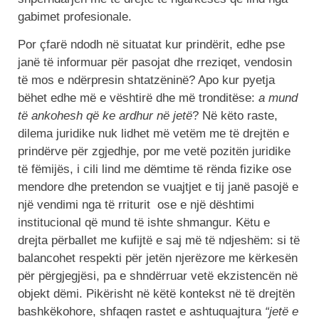
gabimet profesionale.
Por çfarë ndodh në situatat kur prindërit, edhe pse
janë të informuar për pasojat dhe rreziqet, vendosin
të mos e ndërpresin shtatzëninë? Apo kur pyetja
bëhet edhe më e vështirë dhe më tronditëse:
a mund
të ankohesh që ke ardhur në jetë
? Në këto raste,
dilema juridike nuk lidhet më vetëm me të drejtën e
prindërve për zgjedhje, por me vetë pozitën juridike
të fëmijës, i cili lind me dëmtime të rënda fizike ose
mendore dhe pretendon se vuajtjet e tij janë pasojë e
një vendimi nga të rriturit ose e një dështimi
institucional që mund të ishte shmangur. Këtu e
drejta përballet me kufijtë e saj më të ndjeshëm: si të
balancohet respekti për jetën njerëzore me kërkesën
për përgjegjësi, pa e shndërruar vetë ekzistencën në
objekt dëmi. Pikërisht në këtë kontekst në të drejtën
bashkëkohore, shfaqen rastet e ashtuquajtura
“jetë e