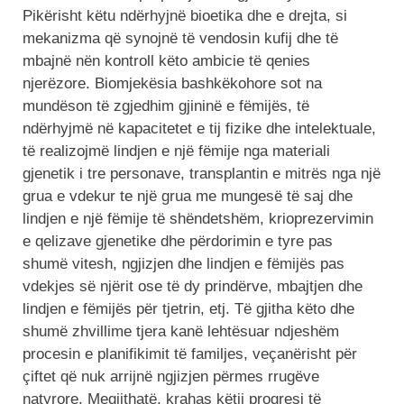
Pikërisht këtu ndërhyjnë bioetika dhe e drejta, si
mekanizma që synojnë të vendosin kufij dhe të
mbajnë nën kontroll këto ambicie të qenies
njerëzore. Biomjekësia bashkëkohore sot na
mundëson të zgjedhim gjininë e fëmijës, të
ndërhyjmë në kapacitetet e tij fizike dhe intelektuale,
të realizojmë lindjen e një fëmije nga materiali
gjenetik i tre personave, transplantin e mitrës nga një
grua e vdekur te një grua me mungesë të saj dhe
lindjen e një fëmije të shëndetshëm, krioprezervimin
e qelizave gjenetike dhe përdorimin e tyre pas
shumë vitesh, ngjizjen dhe lindjen e fëmijës pas
vdekjes së njërit ose të dy prindërve, mbajtjen dhe
lindjen e fëmijës për tjetrin, etj. Të gjitha këto dhe
shumë zhvillime tjera kanë lehtësuar ndjeshëm
procesin e planifikimit të familjes, veçanërisht për
çiftet që nuk arrijnë ngjizjen përmes rrugëve
natyrore. Megjithatë, krahas këtij progresi të