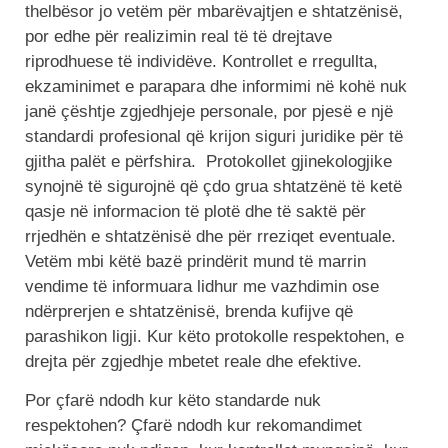
thelbësor jo vetëm për mbarëvajtjen e shtatzënisë,
por edhe për realizimin real të të drejtave
riprodhuese të individëve. Kontrollet e rregullta,
ekzaminimet e parapara dhe informimi në kohë nuk
janë çështje zgjedhjeje personale, por pjesë e një
standardi profesional që krijon siguri juridike për të
gjitha palët e përfshira. Protokollet gjinekologjike
synojnë të sigurojnë që çdo grua shtatzënë të ketë
qasje në informacion të plotë dhe të saktë për
rrjedhën e shtatzënisë dhe për rreziqet eventuale.
Vetëm mbi këtë bazë prindërit mund të marrin
vendime të informuara lidhur me vazhdimin ose
ndërprerjen e shtatzënisë, brenda kufijve që
parashikon ligji. Kur këto protokolle respektohen, e
drejta për zgjedhje mbetet reale dhe efektive.
Por çfarë ndodh kur këto standarde nuk
respektohen? Çfarë ndodh kur rekomandimet