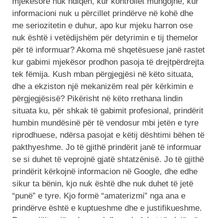
mjekësore nuk ndiqen, kur kontrollet mungojnë, kur
informacioni nuk u përcillet prindërve në kohë dhe
me seriozitetin e duhur, apo kur mjeku harron ose
nuk është i vetëdijshëm për detyrimin e tij themelor
për të informuar? Akoma më shqetësuese janë rastet
kur gabimi mjekësor prodhon pasoja të drejtpërdrejta
tek fëmija. Kush mban përgjegjësi në këto situata,
dhe a ekziston një mekanizëm real për kërkimin e
përgjegjësisë? Pikërisht në këto rrethana lindin
situata ku, për shkak të gabimit profesional, prindërit
humbin mundësinë për të vendosur mbi jetën e tyre
riprodhuese, ndërsa pasojat e këtij dështimi bëhen të
pakthyeshme. Jo të gjithë prindërit janë të informuar
se si duhet të veprojnë gjatë shtatzënisë. Jo të gjithë
prindërit kërkojnë informacion në Google, dhe edhe
sikur ta bënin, kjo nuk është dhe nuk duhet të jetë
“punë” e tyre. Kjo formë “amaterizmi” nga ana e
prindërve është e kuptueshme dhe e justifikueshme.