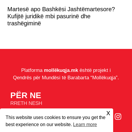
Martesë apo Bashkësi Jashtëmartesore?
Kufijtë juridikë mbi pasurinë dhe
trashëgiminë
Platforma
mollëkuqja.mk
është projekt i
Qendrës për Mundësi të Barabarta “Mollëkuqja”.
PËR NE
RRETH NESH
IMPRESUM
x
This website uses cookies to ensure you get the
COOKIES
best experience on our website.
Learn more
© 2026
Mollëkuqja.mk