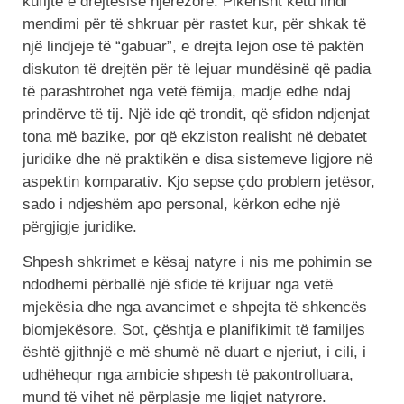
kufijtë e drejtësisë njerëzore. Pikërisht këtu lindi
mendimi për të shkruar për rastet kur, për shkak të
një lindjeje të “gabuar”, e drejta lejon ose të paktën
diskuton të drejtën për të lejuar mundësinë që padia
të parashtrohet nga vetë fëmija, madje edhe ndaj
prindërve të tij. Një ide që trondit, që sfidon ndjenjat
tona më bazike, por që ekziston realisht në debatet
juridike dhe në praktikën e disa sistemeve ligjore në
aspektin komparativ. Kjo sepse çdo problem jetësor,
sado i ndjeshëm apo personal, kërkon edhe një
përgjigje juridike.
Shpesh shkrimet e kësaj natyre i nis me pohimin se
ndodhemi përballë një sfide të krijuar nga vetë
mjekësia dhe nga avancimet e shpejta të shkencës
biomjekësore. Sot, çështja e planifikimit të familjes
është gjithnjë e më shumë në duart e njeriut, i cili, i
udhëhequr nga ambicie shpesh të pakontrolluara,
mund të vihet në përplasje me ligjet natyrore.