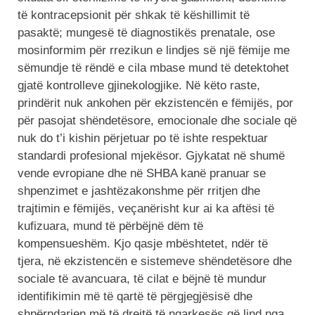
të kontracepsionit për shkak të këshillimit të
pasaktë; mungesë të diagnostikës prenatale, ose
mosinformim për rrezikun e lindjes së një fëmije me
sëmundje të rëndë e cila mbase mund të detektohet
gjatë kontrolleve gjinekologjike. Në këto raste,
prindërit nuk ankohen për ekzistencën e fëmijës, por
për pasojat shëndetësore, emocionale dhe sociale që
nuk do t’i kishin përjetuar po të ishte respektuar
standardi profesional mjekësor. Gjykatat në shumë
vende evropiane dhe në SHBA kanë pranuar se
shpenzimet e jashtëzakonshme për rritjen dhe
trajtimin e fëmijës, veçanërisht kur ai ka aftësi të
kufizuara, mund të përbëjnë dëm të
kompensueshëm. Kjo qasje mbështetet, ndër të
tjera, në ekzistencën e sistemeve shëndetësore dhe
sociale të avancuara, të cilat e bëjnë të mundur
identifikimin më të qartë të përgjegjësisë dhe
shpërndarjen më të drejtë të ngarkesës që lind nga