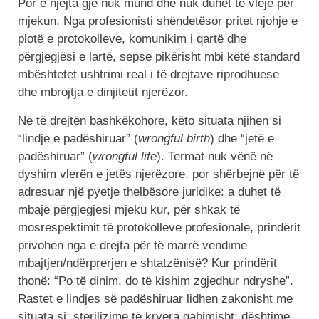
Por e njëjta gjë nuk mund dhe nuk duhet të vlejë për
mjekun. Nga profesionisti shëndetësor pritet njohje e
plotë e protokolleve, komunikim i qartë dhe
përgjegjësi e lartë, sepse pikërisht mbi këtë standard
mbështetet ushtrimi real i të drejtave riprodhuese
dhe mbrojtja e dinjitetit njerëzor.
Në të drejtën bashkëkohore, këto situata njihen si
“lindje e padëshiruar” (
wrongful birth
) dhe “jetë e
padëshiruar” (
wrongful life
). Termat nuk vënë në
dyshim vlerën e jetës njerëzore, por shërbejnë për të
adresuar një pyetje thelbësore juridike: a duhet të
mbajë përgjegjësi mjeku kur, për shkak të
mosrespektimit të protokolleve profesionale, prindërit
privohen nga e drejta për të marrë vendime
mbajtjen/ndërprerjen e shtatzënisë? Kur prindërit
thonë: “Po të dinim, do të kishim zgjedhur ndryshe”.
Rastet e lindjes së padëshiruar lidhen zakonisht me
situata si: sterilizime të kryera gabimisht; dështime