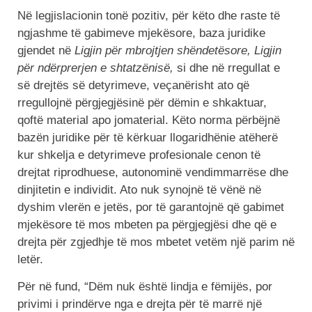
Në legjislacionin tonë pozitiv, për këto dhe raste të
ngjashme të gabimeve mjekësore, baza juridike
gjendet në
Ligjin për mbrojtjen shëndetësore, Ligjin
për ndërprerjen e shtatzënisë,
si dhe në rregullat e
së drejtës së detyrimeve, veçanërisht ato që
rregullojnë përgjegjësinë për dëmin e shkaktuar,
qoftë material apo jomaterial. Këto norma përbëjnë
bazën juridike për të kërkuar llogaridhënie atëherë
kur shkelja e detyrimeve profesionale cenon të
drejtat riprodhuese, autonominë vendimmarrëse dhe
dinjitetin e individit. Ato nuk synojnë të vënë në
dyshim vlerën e jetës, por të garantojnë që gabimet
mjekësore të mos mbeten pa përgjegjësi dhe që e
drejta për zgjedhje të mos mbetet vetëm një parim në
letër.
Për në fund, “Dëm nuk është lindja e fëmijës, por
privimi i prindërve nga e drejta për të marrë një