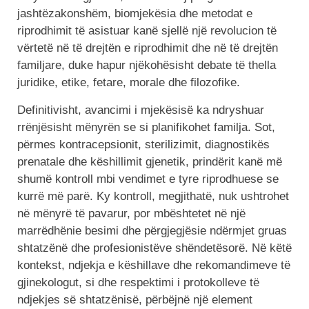
jashtëzakonshëm, biomjekësia dhe metodat e
riprodhimit të asistuar kanë sjellë një revolucion të
vërtetë në të drejtën e riprodhimit dhe në të drejtën
familjare, duke hapur njëkohësisht debate të thella
juridike, etike, fetare, morale dhe filozofike.
Definitivisht, avancimi i mjekësisë ka ndryshuar
rrënjësisht mënyrën se si planifikohet familja. Sot,
përmes kontracepsionit, sterilizimit, diagnostikës
prenatale dhe këshillimit gjenetik, prindërit kanë më
shumë kontroll mbi vendimet e tyre riprodhuese se
kurrë më parë. Ky kontroll, megjithatë, nuk ushtrohet
në mënyrë të pavarur, por mbështetet në një
marrëdhënie besimi dhe përgjegjësie ndërmjet gruas
shtatzënë dhe profesionistëve shëndetësorë. Në këtë
kontekst, ndjekja e këshillave dhe rekomandimeve të
gjinekologut, si dhe respektimi i protokolleve të
ndjekjes së shtatzënisë, përbëjnë një element