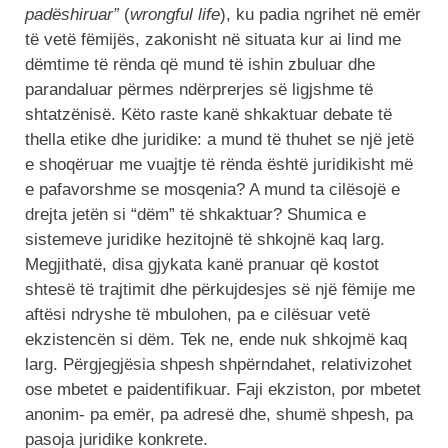
padëshiruar”
(
wrongful life
), ku padia ngrihet në emër
të vetë fëmijës, zakonisht në situata kur ai lind me
dëmtime të rënda që mund të ishin zbuluar dhe
parandaluar përmes ndërprerjes së ligjshme të
shtatzënisë. Këto raste kanë shkaktuar debate të
thella etike dhe juridike: a mund të thuhet se një jetë
e shoqëruar me vuajtje të rënda është juridikisht më
e pafavorshme se mosqenia? A mund ta cilësojë e
drejta jetën si “dëm” të shkaktuar? Shumica e
sistemeve juridike hezitojnë të shkojnë kaq larg.
Megjithatë, disa gjykata kanë pranuar që kostot
shtesë të trajtimit dhe përkujdesjes së një fëmije me
aftësi ndryshe të mbulohen, pa e cilësuar vetë
ekzistencën si dëm. Tek ne, ende nuk shkojmë kaq
larg. Përgjegjësia shpesh shpërndahet, relativizohet
ose mbetet e paidentifikuar. Faji ekziston, por mbetet
anonim- pa emër, pa adresë dhe, shumë shpesh, pa
pasoja juridike konkrete.