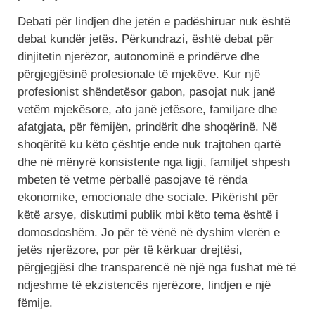
Debati për lindjen dhe jetën e padëshiruar nuk është
debat kundër jetës. Përkundrazi, është debat për
dinjitetin njerëzor, autonominë e prindërve dhe
përgjegjësinë profesionale të mjekëve. Kur një
profesionist shëndetësor gabon, pasojat nuk janë
vetëm mjekësore, ato janë jetësore, familjare dhe
afatgjata, për fëmijën, prindërit dhe shoqërinë. Në
shoqëritë ku këto çështje ende nuk trajtohen qartë
dhe në mënyrë konsistente nga ligji, familjet shpesh
mbeten të vetme përballë pasojave të rënda
ekonomike, emocionale dhe sociale. Pikërisht për
këtë arsye, diskutimi publik mbi këto tema është i
domosdoshëm. Jo për të vënë në dyshim vlerën e
jetës njerëzore, por për të kërkuar drejtësi,
përgjegjësi dhe transparencë në një nga fushat më të
ndjeshme të ekzistencës njerëzore, lindjen e një
fëmije.