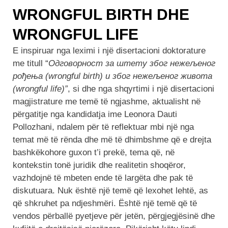
WRONGFUL BIRTH DHE
WRONGFUL LIFE
E inspiruar nga leximi i një disertacioni doktorature
me titull “
Одговорност за штету због нежељеног
рођења (wrongful birth) и због нежељеног живота
(wrongful life)”
, si dhe nga shqyrtimi i një disertacioni
magjistrature me temë të ngjashme, aktualisht në
përgatitje nga kandidatja ime Leonora Dauti
Pollozhani, ndalem për të reflektuar mbi një nga
temat më të rënda dhe më të dhimbshme që e drejta
bashkëkohore guxon t’i prekë, tema që, në
kontekstin tonë juridik dhe realitetin shoqëror,
vazhdojnë të mbeten ende të largëta dhe pak të
diskutuara. Nuk është një temë që lexohet lehtë, as
që shkruhet pa ndjeshmëri. Është një temë që të
vendos përballë pyetjeve për jetën, përgjegjësinë dhe