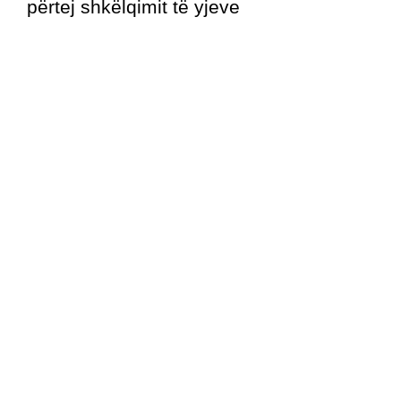
përtej shkëlqimit të yjeve