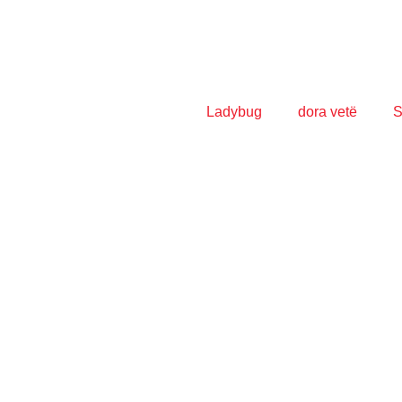
Ladybug
dora vetë
S