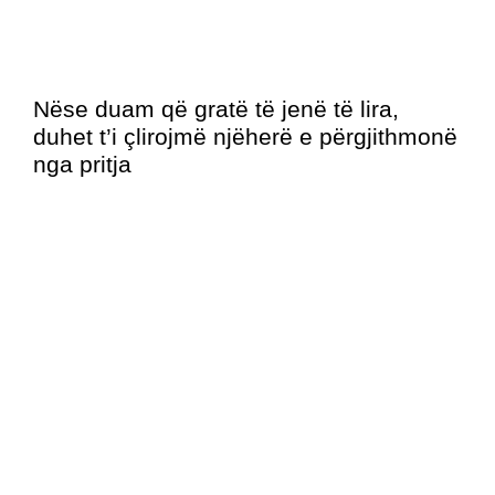
Nëse duam që gratë të jenë të lira,
duhet t’i çlirojmë njëherë e përgjithmonë
nga pritja