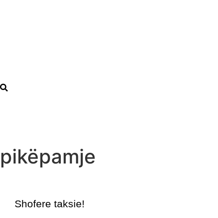
pikëpamje
Shofere taksie!