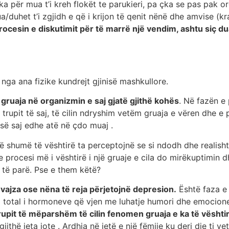
ka për mua t’i kreh flokët te parukieri, pa çka se pas pak o
duhet t’i zgjidh e që i krijon të qenit nënë dhe amvise (kr
rocesin e diskutimit për të marrë një vendim, ashtu siç d
nga ana fizike kundrejt gjinisë mashkullore.
gruaja në organizmin e saj gjatë gjithë kohës
. Në fazën e 
upit të saj, të cilin ndryshim vetëm gruaja e vëren dhe e 
 së saj edhe atë në çdo muaj .
në shumë të vështirë ta perceptojnë se si ndodh dhe realisht
 procesi më i vështirë i një gruaje e cila do mirëkuptimin 
ë të parë. Pse e them këtë?
ajza ose nëna të reja përjetojnë depresion.
Është faza e c
him total i hormoneve që vjen me luhatje humori dhe emocio
upit të mëparshëm të cilin fenomen gruaja e ka të vështir
ithë jeta jote . Ardhja në jetë e një fëmije ku deri dje ti v