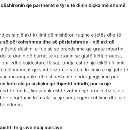
o dëshironin që partneret e tyre të dinin diçka më shumë
ndjes si një akt krijimi që mishëron fuqinë e jetës dhe të
 mes së përkohshmes dhe së përjetshmes – një akt që
dja është dëshmi e fuqisë së brendshme që gratë mbartin,
 do të donin që burrat të kuptonin se gjatë këtij procesi,
r edhe kujdestare të saj. Lindja është një cikël i fillimit
ë një moment që simbolizon jo vetëm krijimin e një jete të
helluar, më empatike dhe shpesh më e ndërgjegjshme për
in këtë akt jo si diçka që thjesht ndodh, por si një
und të fundit, lindja nuk është vetëm një proces fizik, ajo
atë e përjetojnë këtë akt si një përgjegjësi sublime dhe një
dhe nderim.
kusht të grave ndaj burrave