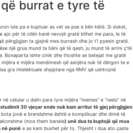
që burrat e tyre të
ron lule pa e kuptuar as vet se pse e bën këtë. Si duket,
ajo për të cilën kanë nevojë gratë blihet me para, le të
 përgjigjen ta gjejnë mes burrash dhe jo t’i pyesin gratë.
se një grua mund ta bëni që të qesh, ju mund të arrini ç’të
de. Bonaparta ishte cinik dhe thoshte se betejat me gratë
me mijëra e mijëra mendimesh që asnjëra nuk të dërgon te e
disa gra intelektuale shqiptare nga RMV që ushtrojnë
 në celular u dalin para tyre mijëra “memes” e “reels” në
studimit 30 vjeçar ende nuk kam arritur të gjej përgjigjen
që bota jonë e brendshme është e komplikuar dhe dimë të
të zakonshme (mos them banale
) unë dua ta kuptojë që mua
n në punë
e as kam buxhet për to. Thjesht i dua ato çaste