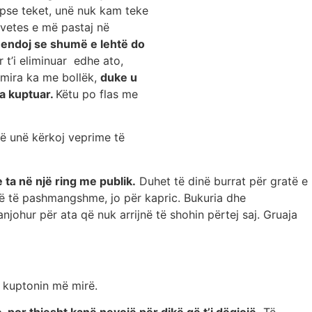
, pse teket, unë nuk kam teke
 vetes e më pastaj në
mendoj se shumë e lehtë do
 t’i eliminuar edhe ato,
 mira ka me bollëk,
duke u
ta kuptuar.
Këtu po flas me
që unë kërkoj veprime të
ta në një ring me publik.
Duhet të dinë burrat për gratë e
anë të pashmangshme, jo për kapric. Bukuria dhe
njohur për ata që nuk arrijnë të shohin përtej saj. Gruaja
i kuptonin më mirë.