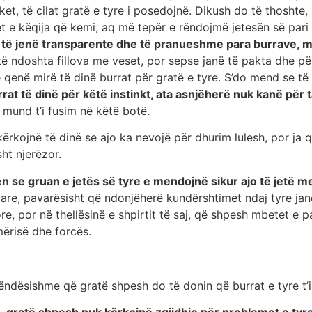
et, të cilat gratë e tyre i posedojnë. Dikush do të thoshte
t e këqija që kemi, aq më tepër e rëndojmë jetesën së pari
a të jenë transparente dhe të pranueshme para burrave, 
ë ndoshta fillova me veset, por sepse janë të pakta dhe për
 qenë mirë të dinë burrat për gratë e tyre. S’do mend se të
at të dinë për këtë instinkt, ata asnjëherë nuk kanë për 
 mund t’i fusim në këtë botë.
rkojnë të dinë se ajo ka nevojë për dhurim lulesh, por ja 
ht njerëzor.
e gruan e jetës së tyre e mendojnë sikur ajo të jetë me 
htare, pavarësisht që ndonjëherë kundërshtimet ndaj tyre j
, por në thellësinë e shpirtit të saj, që shpesh mbetet e pa
mërisë dhe forcës.
rëndësishme që gratë shpesh do të donin që burrat e tyre t’