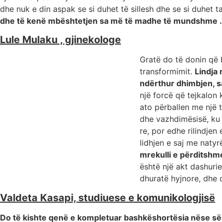
dhe nuk e din aspak se si duhet të sillesh dhe se si duhet
dhe të kenë mbështetjen sa më të madhe të mundshme .
Lule Mulaku , gjinekologe
Gratë do të donin që b
transformimit.
Lindja 
ndërthur dhimbjen, s
një forcë që tejkalon 
ato përballen me një t
dhe vazhdimësisë, k
re, por edhe rilindje
lidhjen e saj me natyr
mrekulli e përditshm
është një akt dashurie
dhuratë hyjnore, dhe d
Valdeta Kasapi, studiuese e komunikologjisë
Do të kishte qenë e kompletuar bashkëshortësia nëse së p