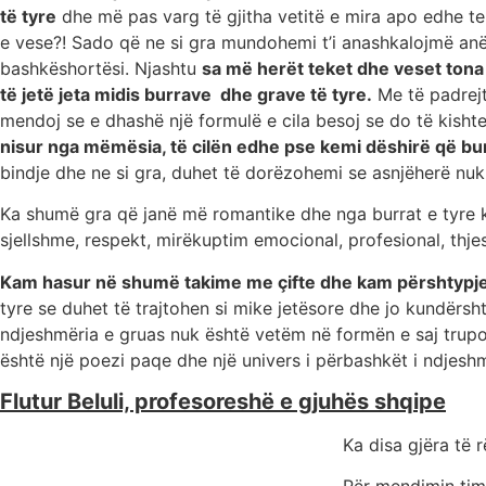
të tyre
dhe më pas varg të gjitha vetitë e mira apo edhe tek
e vese?! Sado që ne si gra mundohemi t’i anashkalojmë anë
bashkëshortësi. Njashtu
sa më herët teket dhe veset ton
të jetë jeta midis burrave dhe grave të tyre.
Me të padrejt
mendoj se e dhashë një formulë e cila besoj se do të kishte
nisur nga mëmësia, të cilën edhe pse kemi dëshirë që burr
bindje dhe ne si gra, duhet të dorëzohemi se asnjëherë nuk
Ka shumë gra që janë më romantike dhe nga burrat e tyre kë
sjellshme, respekt, mirëkuptim emocional, profesional, thjes
Kam hasur në shumë takime me çifte dhe kam përshtypjen s
tyre se duhet të trajtohen si mike jetësore dhe jo kundërs
ndjeshmëria e gruas nuk është vetëm në formën e saj trupore
është një poezi paqe dhe një univers i përbashkët i ndjesh
Flutur Beluli, profesoreshë e gjuhës shqipe
Ka disa gjëra të 