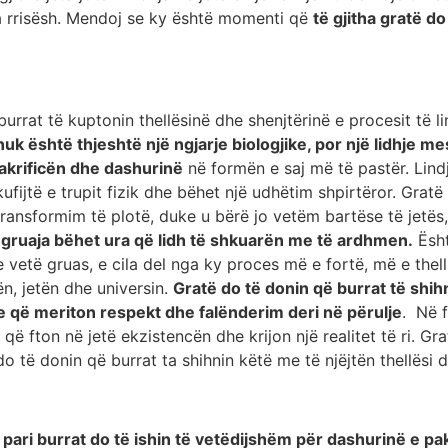
 ta rrisësh. Mendoj se ky është momenti që
të gjitha gratë d
urrat të kuptonin thellësinë dhe shenjtërinë e procesit të li
nuk është thjeshtë një ngjarje biologjike, por një lidhje
akrificën dhe dashurinë
në formën e saj më të pastër. Lin
kufijtë e trupit fizik dhe bëhet një udhëtim shpirtëror. Gratë
ransformim të plotë, duke u bërë jo vetëm bartëse të jetës, po
u
gruaja bëhet ura që lidh të shkuarën me të ardhmen.
Ësht
n e vetë gruas, e cila del nga ky proces më e fortë, më e t
ën, jetën dhe universin.
Gratë do të donin që burrat të shihn
e që meriton respekt dhe falënderim deri në përulje
. Në f
 që fton në jetë ekzistencën dhe krijon një realitet të ri. Gr
o të donin që burrat ta shihnin këtë me të njëjtën thellësi 
ari burrat do të ishin të vetëdijshëm për dashurinë e pa