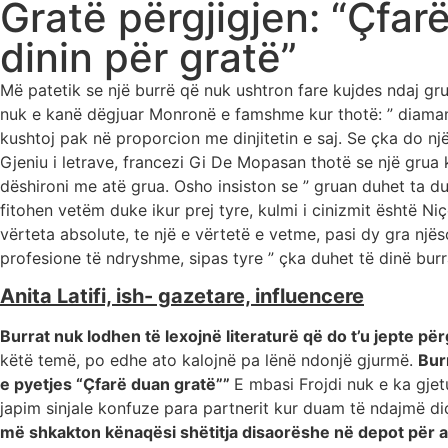
Gratë përgjigjen: “Çfarë
dinin për gratë”
Më patetik se një burrë që nuk ushtron fare kujdes ndaj gru
nuk e kanë dëgjuar Monronë e famshme kur thotë: ” diamante
kushtoj pak në proporcion me dinjitetin e saj. Se çka do nj
Gjeniu i letrave, francezi Gi De Mopasan thotë se një grua 
dëshironi me atë grua. Osho insiston se ” gruan duhet ta du
fitohen vetëm duke ikur prej tyre, kulmi i cinizmit është 
vërteta absolute, te një e vërtetë e vetme, pasi dy gra nj
profesione të ndryshme, sipas tyre ” çka duhet të dinë burra
Anita Latifi, ish- gazetare, influencere
Burrat nuk lodhen të lexojnë literaturë që do t’u jepte për
këtë temë, po edhe ato kalojnë pa lënë ndonjë gjurmë.
Bur
e pyetjes “Çfarë duan gratë””
E mbasi Frojdi nuk e ka gje
japim sinjale konfuze para partnerit kur duam të ndajmë d
më shkakton kënaqësi shëtitja disaorëshe në depot për 