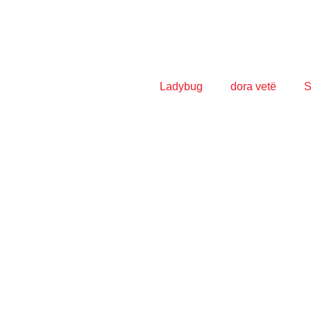
Ladybug
dora vetë
S