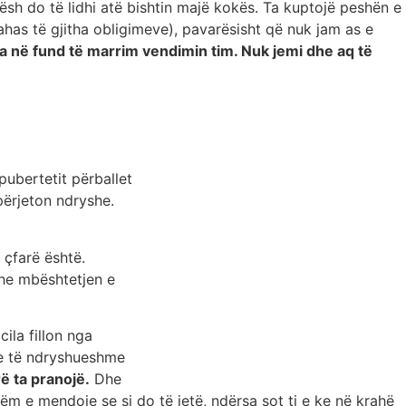
rësh do të lidhi atë bishtin majë kokës. Ta kuptojë peshën e
ahas të gjitha obligimeve), pavarësisht që nuk jam as e
ua në fund të marrim vendimin tim. Nuk jemi dhe aq të
pubertetit përballet
përjeton ndryshe.
 çfarë është.
dhe mbështetjen e
ila fillon nga
ne të ndryshueshme
ë ta pranojë.
Dhe
etëm e mendoje se si do të jetë, ndërsa sot ti e ke në krahë