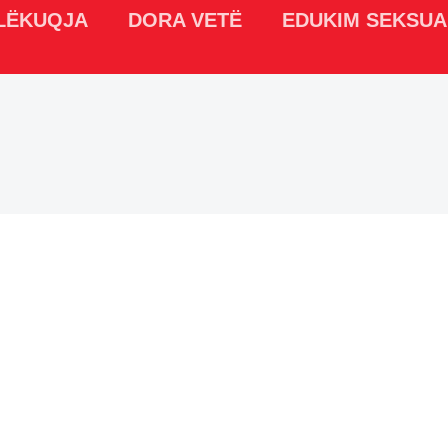
LËKUQJA
DORA VETË
EDUKIM SEKSUA