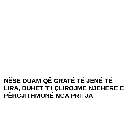
NËSE DUAM QË GRATË TË JENË TË
LIRA, DUHET T’I ÇLIROJMË NJËHERË E
PËRGJITHMONË NGA PRITJA