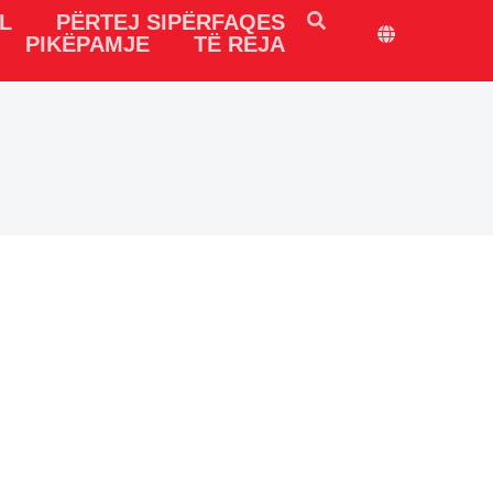
L
PËRTEJ SIPËRFAQES
PIKËPAMJE
TË REJA