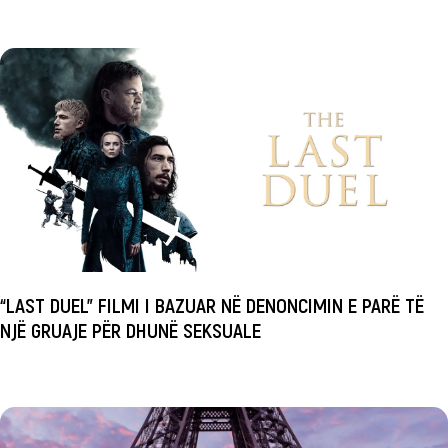
“LAST DUEL” FILMI I BAZUAR NË DENONCIMIN E PARË TË
NJË GRUAJE PËR DHUNË SEKSUALE