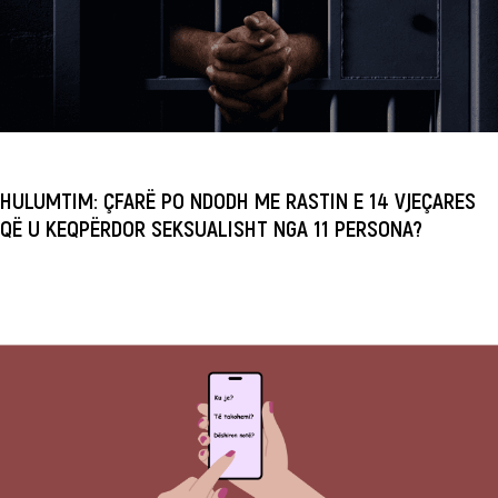
HULUMTIM: ÇFARË PO NDODH ME RASTIN E 14 VJEÇARES
QË U KEQPËRDOR SEKSUALISHT NGA 11 PERSONA?