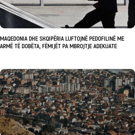
MAQEDONIA DHE SHQIPËRIA LUFTOJNË PEDOFILINË ME
ARMË TË DOBËTA, FËMIJËT PA MBROJTJE ADEKUATE