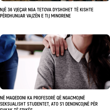
NJË 36 VJEÇAR NGA TETOVA DYSHOHET TË KISHTE
PËRDHUNUAR VAJZËN E TIJ MINORENE
NË MAQEDONI KA PROFESORË QË NGACMOJNË
SEKSUALISHT STUDENTET, ATO S’I DENONCOJNË PËR
SHKAK TË FRIKËS