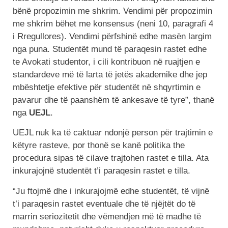
bënë propozimin me shkrim. Vendimi për propozimin
me shkrim bëhet me konsensus (neni 10, paragrafi 4
i Rregullores). Vendimi përfshinë edhe masën largim
nga puna. Studentët mund të paraqesin rastet edhe
te Avokati studentor, i cili kontribuon në ruajtjen e
standardeve më të larta të jetës akademike dhe jep
mbështetje efektive për studentët në shqyrtimin e
pavarur dhe të paanshëm të ankesave të tyre”, thanë
nga
UEJL
.
UEJL nuk ka të caktuar ndonjë person për trajtimin e
këtyre rasteve, por thonë se kanë politika the
procedura sipas të cilave trajtohen rastet e tilla. Ata
inkurajojnë studentët t’i paraqesin rastet e tilla.
“Ju ftojmë dhe i inkurajojmë edhe studentët, të vijnë
t’i paraqesin rastet eventuale dhe të njëjtët do të
marrin seriozitetit dhe vëmendjen më të madhe të