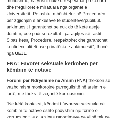
mundshme, natyrisht duke u respektuar procedura
dhe rregulloret e miratuara nga organet e
Universitetit. Po ashtu, mbështetur në Procedurën
për zgjidhjen e ankesave të studentëve/publikut,
ankimuesit i garantohet se nuk do të ketë asnjë
dëmtim, ose padi si rezultat i paraqitjes së rastit.
Sipas kësaj Procedure, respektohet dhe garantohet
konfidencialiteti ose privatësia e ankimuesit”, thonë
nga
UEJL
.
FNA: Favoret seksuale kërkohen për
këmbim të notave
Forumi për Ndryshime në Arsim (FNA)
thekson se
vazhdimisht monitorojnë parregullsitë në arsimin e
lartë, me theks të veçantë korrupsionin.
“Në këtë kontekst, kërkimi i favoreve seksuale në
këmbim të notave është padyshim një formë e
korrupsionit, e cila sipas raportimeve që vijnë tek ne,