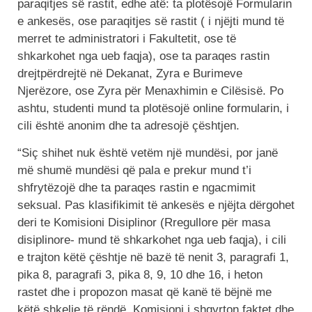
paraqitjes së rastit, edhe atë: ta plotësojë Formularin
e ankesës, ose paraqitjes së rastit ( i njëjti mund të
merret te administratori i Fakultetit, ose të
shkarkohet nga ueb faqja), ose ta paraqes rastin
drejtpërdrejtë në Dekanat, Zyra e Burimeve
Njerëzore, ose Zyra për Menaxhimin e Cilësisë. Po
ashtu, studenti mund ta plotësojë online formularin, i
cili është anonim dhe ta adresojë çështjen.
“Siç shihet nuk është vetëm një mundësi, por janë
më shumë mundësi që pala e prekur mund t’i
shfrytëzojë dhe ta paraqes rastin e ngacmimit
seksual. Pas klasifikimit të ankesës e njëjta dërgohet
deri te Komisioni Disiplinor (Rregullore për masa
disiplinore- mund të shkarkohet nga ueb faqja), i cili
e trajton këtë çështje në bazë të nenit 3, paragrafi 1,
pika 8, paragrafi 3, pika 8, 9, 10 dhe 16, i heton
rastet dhe i propozon masat që kanë të bëjnë me
këtë shkelje të rëndë. Komisioni i shqyrton faktet dhe