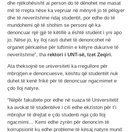
dhe njëkohësisht ai person do të dënohet me masat
më të rrepta nëse ka vepruar në mënyrë jo të pëlqyer
dhe të neveritshme ndaj studentit, por edhe do të
mundohemi që të shohim se personi që ka
denoncuar një gjë të këtillë a është student i yni apo
jo. Nëse jo, ky lloj rasti duhet të denoncohet në
organet përkatëse për luftimin e këtyre dukurive të
neveritshme”, tha
rektori i UNT-së, Izet Zeqiri.
Ata theksojnë se universiteti ka rregullore për
mbrojtjen e denoncuesve, kështu që studentët nuk
duhet të kenë frikë për të denoncuar ngacmimet e
çdo lloj natyre.
“Nëpër fakultete por edhe në suaza të Universitetit
ka avokat të studentëve i cili edhe ekziston për t’i
mbrojtur të drejtat e çdo studenti nga çdo lloj
ngacmimi… Kemi edhe zyrën për denoncim të
korrupsionit ku edhe probleme të kësaj natyre mund