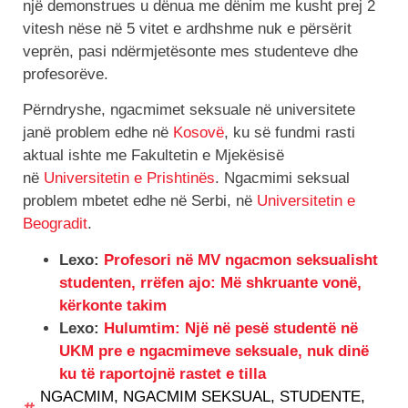
një demonstrues u dënua me dënim me kusht prej 2
vitesh nëse në 5 vitet e ardhshme nuk e përsërit
veprën, pasi ndërmjetësonte mes studenteve dhe
profesorëve.
Përndryshe, ngacmimet seksuale në universitete
janë problem edhe në
Kosovë
, ku së fundmi rasti
aktual ishte me Fakultetin e Mjekësisë
në
Universitetin e Prishtinës
. Ngacmimi seksual
problem mbetet edhe në Serbi, në
Universitetin e
Beogradit
.
Lexo:
Profesori në MV ngacmon seksualisht
studenten, rrëfen ajo: Më shkruante vonë,
kërkonte takim
Lexo:
Hulumtim: Një në pesë studentë në
UKM pre e ngacmimeve seksuale, nuk dinë
ku të raportojnë rastet e tilla
NGACMIM
,
NGACMIM SEKSUAL
,
STUDENTE
,