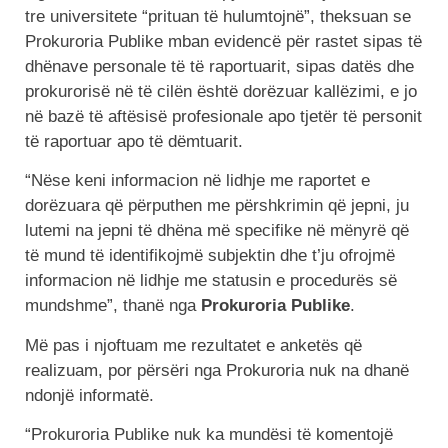
tre universitete “prituan të hulumtojnë”, theksuan se
Prokuroria Publike mban evidencë për rastet sipas të
dhënave personale të të raportuarit, sipas datës dhe
prokurorisë në të cilën është dorëzuar kallëzimi, e jo
në bazë të aftësisë profesionale apo tjetër të personit
të raportuar apo të dëmtuarit.
“Nëse keni informacion në lidhje me raportet e
dorëzuara që përputhen me përshkrimin që jepni, ju
lutemi na jepni të dhëna më specifike në mënyrë që
të mund të identifikojmë subjektin dhe t’ju ofrojmë
informacion në lidhje me statusin e procedurës së
mundshme”, thanë nga
Prokuroria Publike
.
Më pas i njoftuam me rezultatet e anketës që
realizuam, por përsëri nga Prokuroria nuk na dhanë
ndonjë informatë.
“Prokuroria Publike nuk ka mundësi të komentojë