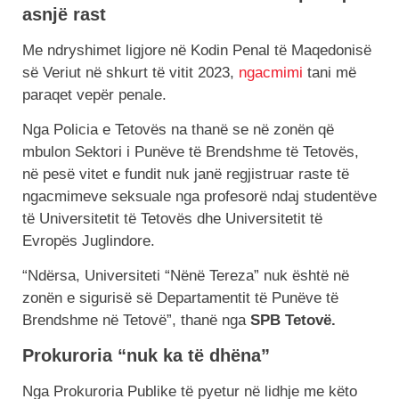
asnjë rast
Me ndryshimet ligjore në Kodin Penal të Maqedonisë
së Veriut në shkurt të vitit 2023,
ngacmimi
tani më
paraqet vepër penale.
Nga Policia e Tetovës na thanë se në zonën që
mbulon Sektori i Punëve të Brendshme të Tetovës,
në pesë vitet e fundit nuk janë regjistruar raste të
ngacmimeve seksuale nga profesorë ndaj studentëve
të Universitetit të Tetovës dhe Universitetit të
Evropës Juglindore.
“Ndërsa, Universiteti “Nënë Tereza” nuk është në
zonën e sigurisë së Departamentit të Punëve të
Brendshme në Tetovë”, thanë nga
SPB Tetovë.
Prokuroria “nuk ka të dhëna”
Nga Prokuroria Publike të pyetur në lidhje me këto