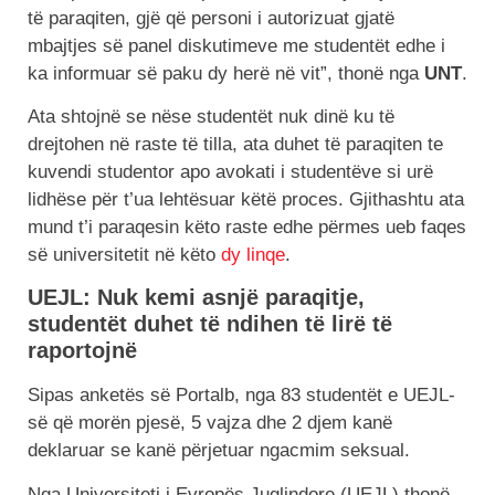
të paraqiten, gjë që personi i autorizuat gjatë
mbajtjes së panel diskutimeve me studentët edhe i
ka informuar së paku dy herë në vit”, thonë nga
UNT
.
Ata shtojnë se nëse studentët nuk dinë ku të
drejtohen në raste të tilla, ata duhet të paraqiten te
kuvendi studentor apo avokati i studentëve si urë
lidhëse për t’ua lehtësuar këtë proces. Gjithashtu ata
mund t’i paraqesin këto raste edhe përmes ueb faqes
së universitetit në këto
dy
linqe
.
UEJL: Nuk kemi asnjë paraqitje,
studentët duhet të ndihen të lirë të
raportojnë
Sipas anketës së Portalb, nga 83 studentët e UEJL-
së që morën pjesë, 5 vajza dhe 2 djem kanë
deklaruar se kanë përjetuar ngacmim seksual.
Nga Universiteti i Evropës Juglindore (UEJL) thonë