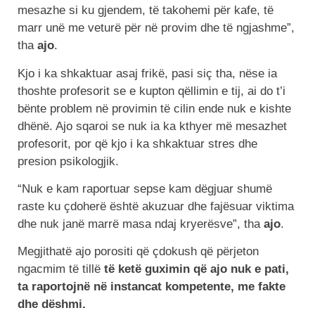
mesazhe si ku gjendem, të takohemi për kafe, të
marr unë me veturë për në provim dhe të ngjashme”,
tha
ajo
.
Kjo i ka shkaktuar asaj frikë, pasi siç tha, nëse ia
thoshte profesorit se e kupton qëllimin e tij, ai do t’i
bënte problem në provimin të cilin ende nuk e kishte
dhënë. Ajo sqaroi se nuk ia ka kthyer më mesazhet
profesorit, por që kjo i ka shkaktuar stres dhe
presion psikologjik.
“Nuk e kam raportuar sepse kam dëgjuar shumë
raste ku çdoherë është akuzuar dhe fajësuar viktima
dhe nuk janë marrë masa ndaj kryerësve”, tha
ajo
.
Megjithatë ajo porositi që çdokush që përjeton
ngacmim të tillë
të ketë guximin që ajo nuk e pati,
ta raportojnë në instancat kompetente, me fakte
dhe dëshmi.