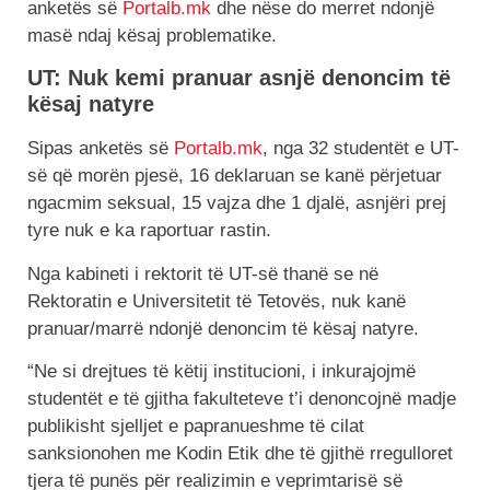
anketës së
Portalb.mk
dhe nëse do merret ndonjë
masë ndaj kësaj problematike.
UT: Nuk kemi pranuar asnjë denoncim të
kësaj natyre
Sipas anketës së
Portalb.mk
, nga 32 studentët e UT-
së që morën pjesë, 16 deklaruan se kanë përjetuar
ngacmim seksual, 15 vajza dhe 1 djalë, asnjëri prej
tyre nuk e ka raportuar rastin.
Nga kabineti i rektorit të UT-së thanë se në
Rektoratin e Universitetit të Tetovës, nuk kanë
pranuar/marrë ndonjë denoncim të kësaj natyre.
“Ne si drejtues të këtij institucioni, i inkurajojmë
studentët e të gjitha fakulteteve t’i denoncojnë madje
publikisht sjelljet e papranueshme të cilat
sanksionohen me Kodin Etik dhe të gjithë rregulloret
tjera të punës për realizimin e veprimtarisë së