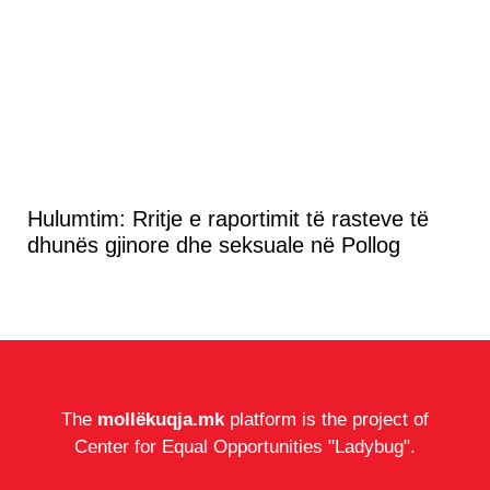
Hulumtim: Rritje e raportimit të rasteve të
dhunës gjinore dhe seksuale në Pollog
The
mollëkuqja.mk
platform is the project of
Center for Equal Opportunities "Ladybug".