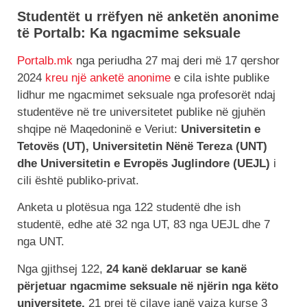
Studentët u rrëfyen në anketën anonime
të Portalb: Ka ngacmime seksuale
Portalb.mk
nga periudha 27 maj deri më 17 qershor
2024
kreu një anketë anonime
e cila ishte publike
lidhur me ngacmimet seksuale nga profesorët ndaj
studentëve në tre universitetet publike në gjuhën
shqipe në Maqedoninë e Veriut:
Universitetin e
Tetovës (UT), Universitetin Nënë Tereza (UNT)
dhe Universitetin e Evropës Juglindore (UEJL)
i
cili është publiko-privat.
Anketa u plotësua nga 122 studentë dhe ish
studentë, edhe atë 32 nga UT, 83 nga UEJL dhe 7
nga UNT.
Nga gjithsej 122,
24 kanë deklaruar se kanë
përjetuar ngacmime seksuale në njërin nga këto
universitete,
21 prej të cilave janë vajza kurse 3