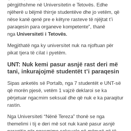
përgjithshme në Universitetin e Tetovës. Edhe
njëherë u bëjmë thirrje studentëve dhe jo vetëm, që
nëse kanë qenë pre e këtyre rasteve të njëjtat t’i
paraqesin para organeve kompetente”, thanë
nga
Universiteti i Tetovës.
Megjithatë nga ky universitet nuk na njoftuan për
pikat tjera të cilat i pyetëm.
UNT: Nuk kemi pasur asnjë rast deri më
tani, inkurajojmë studentët t’i paraqesin
Sipas anketës së Portalb, nga 7 studentët e UNT-së
që morën pjesë, vetëm 1 vajzë deklaroi se ka
përjetuar ngacmim seksual dhe që nuk e ka paraqitur
rastin.
Nga Universiteti “Nënë Tereza” thonë se nga
themelimi i tij e deri më sot nuk kanë pasur asnjë