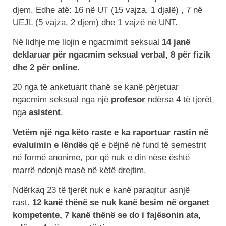
djem. Edhe atë: 16 në UT (15 vajza, 1 djalë) , 7 në
UEJL (5 vajza, 2 djem) dhe 1 vajzë në UNT.
Në lidhje me llojin e ngacmimit seksual
14 janë
deklaruar për ngacmim seksual verbal, 8 për fizik
dhe 2 për online
.
20 nga të anketuarit thanë se kanë përjetuar
ngacmim seksual nga një
profesor
ndërsa 4 të tjerët
nga
asistent
.
Vetëm një nga këto raste e ka raportuar rastin në
evaluimin e lëndës
që e bëjnë në fund të semestrit
në formë anonime, por që nuk e din nëse është
marrë ndonjë masë në këtë drejtim.
Ndërkaq 23 të tjerët nuk e kanë paraqitur asnjë
rast.
12 kanë thënë se nuk kanë besim në organet
kompetente, 7 kanë thënë se do i fajësonin ata,