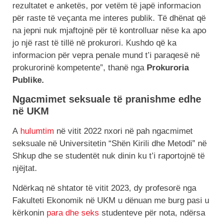
rezultatet e anketës, por vetëm të japë informacion
për raste të veçanta me interes publik. Të dhënat që
na jepni nuk mjaftojnë për të kontrolluar nëse ka apo
jo një rast të tillë në prokurori. Kushdo që ka
informacion për vepra penale mund t’i paraqesë në
prokurorinë kompetente”, thanë nga
Prokuroria
Publike.
Ngacmimet seksuale të pranishme edhe
në UKM
A
hulumtim
në vitit 2022 nxori në pah ngacmimet
seksuale në Universitetin “Shën Kirili dhe Metodi” në
Shkup dhe se studentët nuk dinin ku t’i raportojnë të
njëjtat.
Ndërkaq në shtator të vitit 2023, dy profesorë nga
Fakulteti Ekonomik në UKM u dënuan me burg pasi u
kërkonin
para dhe seks
studenteve për nota, ndërsa