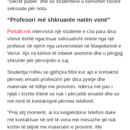
“sekret publik” dhe se studentëve u kërkohen favore
seksuale për nota.
“Profesori më shkruante natën vonë”
Portalb.mk
intervistoi një studente e cila para disa
viteve është ngacmuar seksualisht online nga një
profesor në njërin nga universitetet në Maqedoninë e
Veriut. Ajo na kërkoi të mbetet anonime dhe u përgjigj
shkurtër për përvojnën e saj.
Studentja rrëfeu se gjithçka filloi kur ajo e kontaktoi
përmes emailit profesorin për disa pyetje dhe
materiale në lidhje me provimin, ndërsa më pas i
njëjti i kishte thënë se nuk i përcjellë emailet dhe se
më mirë të kontaktojnë përmes telefonit.
“Prej atij momenti, ai ka keqpërdorur telefoni duke
më kontaktuar në orë të vona me mesazhe që nuk
kishin të bëjnë me materialin e provimit. Me