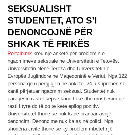
SEKSUALISHT
STUDENTET, ATO S’I
DENONCOJNË PËR
SHKAK TË FRIKËS
Portalb.mk
kreu një anketë për problemin e
ngacmimeve seksuale në Universitetin e Tetovës,
Universitetin Nënë Tereza dhe Universitetin e
Evropës Juglindore në Maqedoninë e Veriut. Nga 122
persona që u përgjigjën në anketë, 24 u shprehën se
kanë përjetuar ngacmim seksual. Studentët nuk i
paraqesin rastet sepse kanë frikë dhe mosbesim që
rasti i tyre do të do të ketë epilog pozitiv.
Universitetet thonë se nuk kanë pranuar asnjë
denoncim. Denoncime nuk ka as në polici. Nga
shoqëria civile thonë se ky problem mbetet një