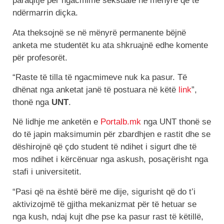
paraqitje për ngacmime seksuale në mënyrë që të
ndërmarrin diçka.
Ata theksojnë se në mënyrë permanente bëjnë
anketa me studentët ku ata shkruajnë edhe komente
për profesorët.
“Raste të tilla të ngacmimeve nuk ka pasur. Të
dhënat nga anketat janë të postuara në këtë
link
”,
thonë nga
UNT
.
Në lidhje me anketën e
Portalb.mk
nga UNT thonë se
do të japin maksimumin për zbardhjen e rastit dhe se
dëshirojnë që çdo student të ndihet i sigurt dhe të
mos ndihet i kërcënuar nga askush, posaçërisht nga
stafi i universitetit.
“Pasi që na është bërë me dije, sigurisht që do t’i
aktivizojmë të gjitha mekanizmat për të hetuar se
nga kush, ndaj kujt dhe pse ka pasur rast të këtillë,