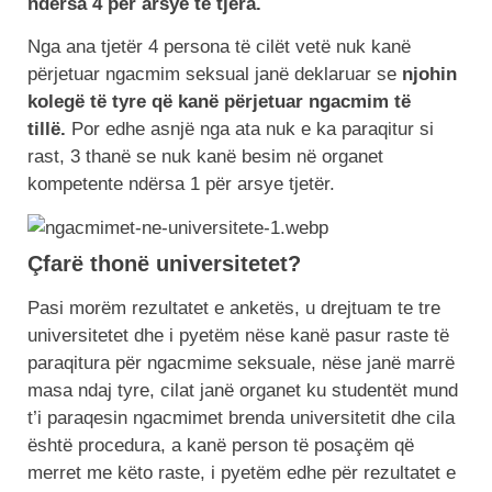
ndërsa 4 për arsye të tjera.
Nga ana tjetër 4 persona të cilët vetë nuk kanë
përjetuar ngacmim seksual janë deklaruar se
njohin
kolegë të tyre që kanë përjetuar ngacmim të
tillë.
Por edhe asnjë nga ata nuk e ka paraqitur si
rast, 3 thanë se nuk kanë besim në organet
kompetente ndërsa 1 për arsye tjetër.
Çfarë thonë universitetet?
Pasi morëm rezultatet e anketës, u drejtuam te tre
universitetet dhe i pyetëm nëse kanë pasur raste të
paraqitura për ngacmime seksuale, nëse janë marrë
masa ndaj tyre, cilat janë organet ku studentët mund
t’i paraqesin ngacmimet brenda universitetit dhe cila
është procedura, a kanë person të posaçëm që
merret me këto raste, i pyetëm edhe për rezultatet e