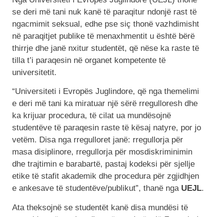
se deri më tani nuk kanë të paraqitur ndonjë rast të
ngacmimit seksual, edhe pse siç thonë vazhdimisht
në paraqitjet publike të menaxhmentit u është bërë
thirrje dhe janë nxitur studentët, që nëse ka raste të
tilla t’i paraqesin në organet kompetente të
universitetit.
“Universiteti i Evropës Juglindore, që nga themelimi
e deri më tani ka miratuar një sërë rregulloresh dhe
ka krijuar procedura, të cilat ua mundësojnë
studentëve të paraqesin raste të kësaj natyre, por jo
vetëm. Disa nga rregulloret janë: rregullorja për
masa disiplinore, rregullorja për mosdiskriminimin
dhe trajtimin e barabartë, pastaj kodeksi për sjellje
etike të stafit akademik dhe procedura për zgjidhjen
e ankesave të studentëve/publikut”, thanë nga
UEJL
.
Ata theksojnë se studentët kanë disa mundësi të