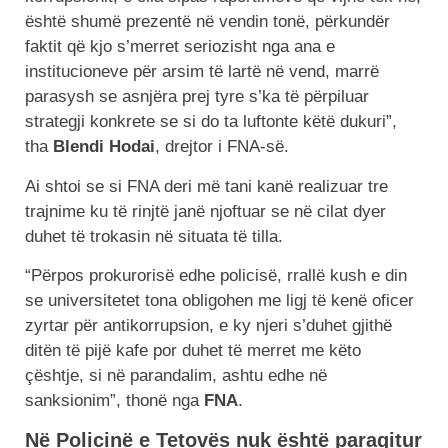
është shumë prezentë në vendin tonë, përkundër
faktit që kjo s’merret seriozisht nga ana e
institucioneve për arsim të lartë në vend, marrë
parasysh se asnjëra prej tyre s’ka të përpiluar
strategji konkrete se si do ta luftonte këtë dukuri”,
tha
Blendi Hodai
, drejtor i FNA-së.
Ai shtoi se si FNA deri më tani kanë realizuar tre
trajnime ku të rinjtë janë njoftuar se në cilat dyer
duhet të trokasin në situata të tilla.
“Përpos prokurorisë edhe policisë, rrallë kush e din
se universitetet tona obligohen me ligj të kenë oficer
zyrtar për antikorrupsion, e ky njeri s’duhet gjithë
ditën të pijë kafe por duhet të merret me këto
çështje, si në parandalim, ashtu edhe në
sanksionim”, thonë nga
FNA
.
Në Policinë e Tetovës nuk është paraqitur