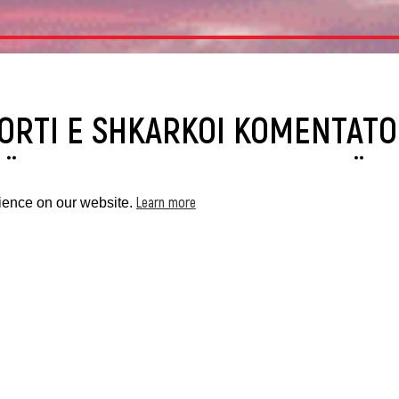
ORTI E SHKARKOI KOMENTATO
TË KOMENTEVE SEKSISTE PËR
Learn more
rience on our website.
S 2024
larguar një komentator veteran të sportit nga detyra si kome
e Paris 2024, pasi ai kishte bërë komente seksiste për garu
k Bob Ballard gjatë komentimit drejtpërdrejt, pasi Australia e
ra stil i lirë në not, tha : “Epo, gratë e përfunduan. Ju e dini