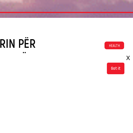
RIN PËR
HEALTH
 GRATË
x
Got it
ntator i notit në
Mali i Zi njeh të drejtën për pushim
eset e notit nga
menstrual
 fitoi medaljen e
LGBTQ+
 se si janë gratë…