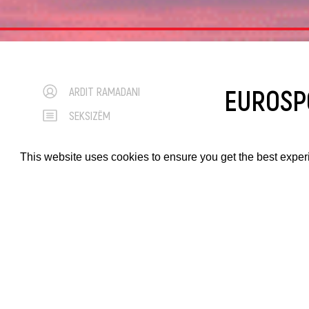
EUROSP
ARDIT RAMADANI
SEKSIZËM
SHKAK 
AUGUST 1, 2024
This website uses cookies to ensure you get the best expe
NË PARI
Eurosporti e ka 
Lojërat Olimpik
Australia.
Gazetari britani
artë në 4×100 met