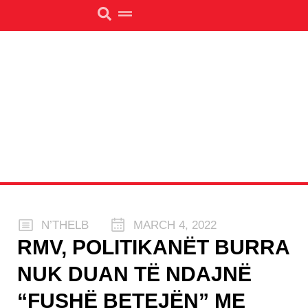
N’THELB
MARCH 4, 2022
RMV, POLITIKANËT BURRA
NUK DUAN TË NDAJNË
“FUSHË BETEJËN” ME