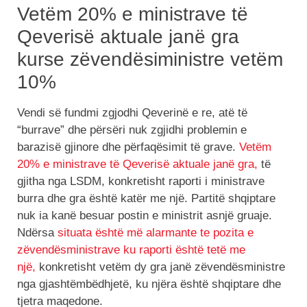
Vetëm 20% e ministrave të
Qeverisë aktuale janë gra
kurse zëvendësiministre vetëm
10%
Vendi së fundmi zgjodhi Qeverinë e re, atë të
“burrave” dhe përsëri nuk zgjidhi problemin e
barazisë gjinore dhe përfaqësimit të grave.
Vetëm
20% e ministrave të Qeverisë aktuale janë gra,
të
gjitha nga LSDM, konkretisht raporti i ministrave
burra dhe gra është katër me një. Partitë shqiptare
nuk ia kanë besuar postin e ministrit asnjë gruaje.
Ndërsa
situata është më alarmante te pozita e
zëvendësministrave ku raporti është tetë me
një,
konkretisht vetëm dy gra janë zëvendësministre
nga gjashtëmbëdhjetë, ku njëra është shqiptare dhe
tjetra maqedone.