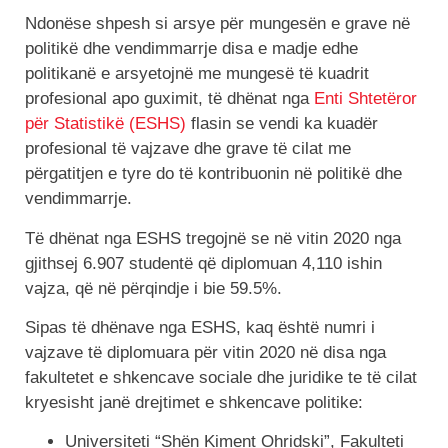
Ndonëse shpesh si arsye për mungesën e grave në
politikë dhe vendimmarrje disa e madje edhe
politikanë e arsyetojnë me mungesë të kuadrit
profesional apo guximit, të dhënat nga
Enti Shtetëror
për Statistikë (ESHS)
flasin se vendi ka kuadër
profesional të vajzave dhe grave të cilat me
përgatitjen e tyre do të kontribuonin në politikë dhe
vendimmarrje.
Të dhënat nga ESHS tregojnë se në vitin 2020 nga
gjithsej 6.907 studentë që diplomuan 4,110 ishin
vajza, që në përqindje i bie 59.5%.
Sipas të dhënave nga ESHS, kaq është numri i
vajzave të diplomuara për vitin 2020 në disa nga
fakultetet e shkencave sociale dhe juridike te të cilat
kryesisht janë drejtimet e shkencave politike:
Universiteti “Shën Kiment Ohridski”, Fakulteti