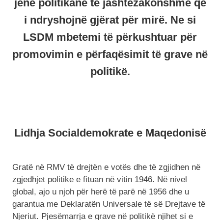
jenë politikane të jashtëzakonshme që
i ndryshojnë gjërat për mirë. Ne si
LSDM mbetemi të përkushtuar për
promovimin e përfaqësimit të grave në
politikë.
Lidhja Socialdemokrate e Maqedonisë
Gratë në RMV të drejtën e votës dhe të zgjidhen në
zgjedhjet politike e fituan në vitin 1946. Në nivel
global, ajo u njoh për herë të parë në 1956 dhe u
garantua me Deklaratën Universale të së Drejtave të
Njeriut. Pjesëmarrja e grave në politikë njihet si e