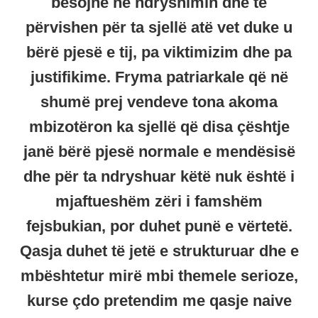
besojnë në ndryshimin dhe të
përvishen për ta sjellë atë vet duke u
bërë pjesë e tij, pa viktimizim dhe pa
justifikime. Fryma patriarkale që në
shumë prej vendeve tona akoma
mbizotëron ka sjellë që disa çështje
janë bërë pjesë normale e mendësisë
dhe për ta ndryshuar këtë nuk është i
mjaftueshëm zëri i famshëm
fejsbukian, por duhet punë e vërtetë.
Qasja duhet të jetë e strukturuar dhe e
mbështetur mirë mbi themele serioze,
kurse çdo pretendim me qasje naive