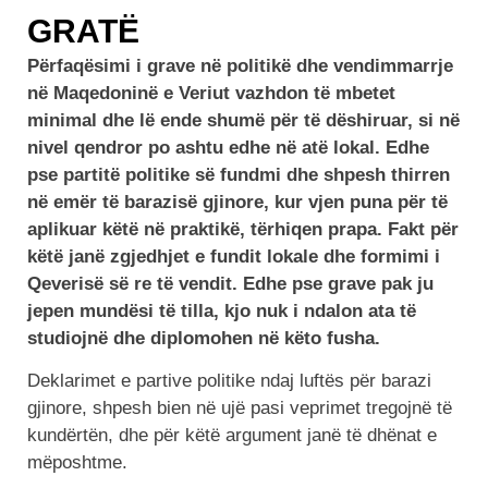
GRATË
Përfaqësimi i grave në politikë dhe vendimmarrje
në Maqedoninë e Veriut vazhdon të mbetet
minimal dhe lë ende shumë për të dëshiruar, si në
nivel qendror po ashtu edhe në atë lokal. Edhe
pse partitë politike së fundmi dhe shpesh thirren
në emër të barazisë gjinore, kur vjen puna për të
aplikuar këtë në praktikë, tërhiqen prapa. Fakt për
këtë janë zgjedhjet e fundit lokale dhe formimi i
Qeverisë së re të vendit. Edhe pse grave pak ju
jepen mundësi të tilla, kjo nuk i ndalon ata të
studiojnë dhe diplomohen në këto fusha.
Deklarimet e partive politike ndaj luftës për barazi
gjinore, shpesh bien në ujë pasi veprimet tregojnë të
kundërtën, dhe për këtë argument janë të dhënat e
mëposhtme.