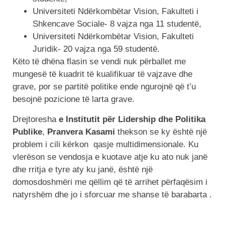
Universiteti Ndërkombëtar Vision, Fakulteti i
Shkencave Sociale- 8 vajza nga 11 studentë,
Universiteti Ndërkombëtar Vision, Fakulteti
Juridik- 20 vajza nga 59 studentë.
Këto të dhëna flasin se vendi nuk përballet me
mungesë të kuadrit të kualifikuar të vajzave dhe
grave, por se partitë politike ende ngurojnë që t’u
besojnë pozicione të larta grave.
Drejtoresha
e Institutit për Lidership dhe Politika
Publike
,
Pranvera
Kasami
thekson se ky është një
problem i cili kërkon qasje multidimensionale. Ku
vlerëson se vendosja e kuotave atje ku ato nuk janë
dhe rritja e tyre aty ku janë, është një
domosdoshmëri me qëllim që të arrihet përfaqësim i
natyrshëm dhe jo i sforcuar me shanse të barabarta .