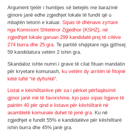
Argument tjetër i humbjes së betejës me barazinë
gjinore janë edhe zgjedhjet lokale të fundit që u
mbajtën tetorin e kaluar.
Sipas të dhënave zyrtare
nga Komisioni Shtetëror Zgjedhor (KSHZ), në
zgjedhjet lokale garuan 299 kandidatë prej të cilëve
274 burra dhe 25 gra
. Te partitë shqiptare nga gjithsej
59 kandidatura vetëm 2 ishin gra.
Skandaloz ishte numri i grave të cilat fituan mandatin
për kryetare komunash,
ku vetëm dy arritën të fitojnë
këtë luftë “të dyfishtë”.
Listat e këshilltarëve për sa i përket përfaqësimit
gjinor janë më të favorshme, kjo pasi sipas ligjeve të
paktën 40 për qind e listave për këshilltarë në
asambletë komunale duhet të jenë gra
. Ku në
zgjedhjet e fundit 55% e kandidatëve për këshilltarë
ishin burra dhe 45% janë gra.