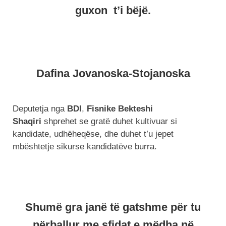
guxon t’i bëjë.
Dafina Jovanoska-Stojanoska
Deputetja nga
BDI
,
Fisnike Bekteshi
Shaqiri
shprehet se gratë duhet kultivuar si
kandidate, udhëheqëse, dhe duhet t’u jepet
mbështetje sikurse kandidatëve burra.
Shumë gra janë të gatshme për tu
përballur me sfidat e mëdha në