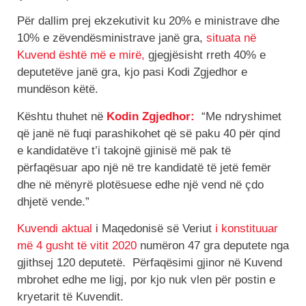
Për dallim prej ekzekutivit ku 20% e ministrave dhe
10% e zëvendësministrave janë gra,
situata në
Kuvend është më e mirë,
gjegjësisht rreth 40% e
deputetëve janë gra, kjo pasi Kodi Zgjedhor e
mundëson këtë.
Kështu thuhet në
Kodin Zgjedhor:
“Me ndryshimet
që janë në fuqi parashikohet që së paku 40 për qind
e kandidatëve t’i takojnë gjinisë më pak të
përfaqësuar apo një në tre kandidatë të jetë femër
dhe në mënyrë plotësuese edhe një vend në çdo
dhjetë vende.”
Kuvendi aktual
i Maqedonisë së Veriut
i konstituuar
më 4 gusht të vitit 2020
numëron 47 gra deputete nga
gjithsej 120 deputetë. Përfaqësimi gjinor në Kuvend
mbrohet edhe me ligj, por kjo nuk vlen për postin e
kryetarit të Kuvendit.