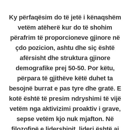
Ky përfaqësim do të jetë i kënaqshëm
vetëm atëherë kur do të shohim
përafrim të proporcioneve gjinore në
çdo pozicion, ashtu dhe siç është
afërsisht dhe struktura gjinore
demografike prej 50-50. Por këtu,
përpara të gjithëve këtë duhet ta
besojnë burrat e pas tyre dhe gratë. E
kotë është të presim ndryshimi të vijë
vetëm nga aktivizimi proaktiv i grave,
sepse vetëm kjo nuk mjafton. Në
filozofinë e lidershipit, lideri është ai