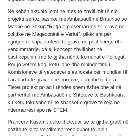
Në kohën aktuale jemi në mes të zhvillimit të një
projekti serioz bashkë me Ambasadën e Britanisë së
Madhe në Shkup “Rritja e pjesëmarrjes së grave në
politikë në Maqedoninë e Veriut”, pikërisht për
ngritjen e kapaciteteve të grave në politikbërje dhe
vendimmarrje, që si koncept zhvillohet në
bashkëpunim me të gjitha nëntë komunat e Pollogut.
Por jo vetëm kaq, këtu janë dhe mbindërtimi i
Komisioneve të vetëqeverisjes lokale për mundësi të
barabarta të grave dhe burrave, apo dhe të tjera.
Tjetër projekt po aq i rëndësishëm është dhe ai në
partneritet me Ambasadën e Shteteve të Bashkuara,
ku këtu fokusohemi në shanset e grave të reja në
ndërmarrësi apo në STEM.
Pranvera Kasami, duke theksuar se të gjitha gratë në
pozita të larta vendimmarrëse duhet të japin