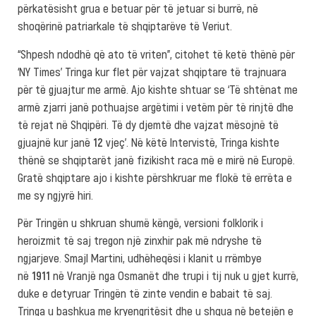
përkatësisht grua e betuar për të jetuar si burrë, në
shoqërinë patriarkale të shqiptarëve të Veriut.
“Shpesh ndodhë që ato të vriten”, citohet të ketë thënë për
‘NY Times’ Tringa kur flet për vajzat shqiptare të trajnuara
për të gjuajtur me armë. Ajo kishte shtuar se ‘Të shtënat me
armë zjarri janë pothuajse argëtimi i vetëm për të rinjtë dhe
të rejat në Shqipëri. Të dy djemtë dhe vajzat mësojnë të
gjuajnë kur janë
12
vjeç’. Në këtë Intervistë, Tringa kishte
thënë se shqiptarët janë fizikisht raca më e mirë në Europë.
Gratë shqiptare ajo i kishte përshkruar me flokë të errëta e
me sy ngjyrë hiri.
Për Tringën u shkruan shumë këngë, versioni folklorik i
heroizmit të saj tregon një zinxhir pak më ndryshe të
ngjarjeve. Smajl Martini, udhëheqësi i klanit u rrëmbye
në
1911
në Vranjë nga Osmanët dhe trupi i tij nuk u gjet kurrë,
duke e detyruar Tringën të zinte vendin e babait të saj.
Tringa u bashkua me kryengritësit dhe u shqua në betejën e