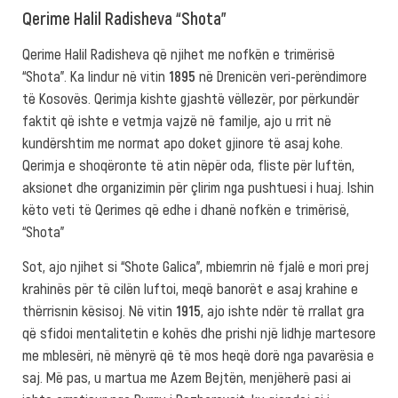
Qerime Halil Radisheva “Shota”
Qerime Halil Radisheva që njihet me nofkën e trimërisë
“Shota”. Ka lindur në vitin
1895
në Drenicën veri-perëndimore
të Kosovës. Qerimja kishte gjashtë vëllezër, por përkundër
faktit që ishte e vetmja vajzë në familje, ajo u rrit në
kundërshtim me normat apo doket gjinore të asaj kohe.
Qerimja e shoqëronte të atin nëpër oda, fliste për luftën,
aksionet dhe organizimin për çlirim nga pushtuesi i huaj. Ishin
këto veti të Qerimes që edhe i dhanë nofkën e trimërisë,
“Shota”
Sot, ajo njihet si “Shote Galica”, mbiemrin në fjalë e mori prej
krahinës për të cilën luftoi, meqë banorët e asaj krahine e
thërrisnin kësisoj. Në vitin
1915
, ajo ishte ndër të rrallat gra
që sfidoi mentalitetin e kohës dhe prishi një lidhje martesore
me mblesëri, në mënyrë që të mos heqë dorë nga pavarësia e
saj. Më pas, u martua me Azem Bejtën, menjëherë pasi ai