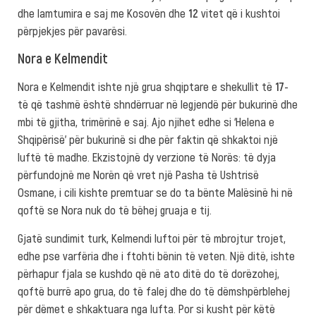
dhe lamtumira e saj me Kosovën dhe
12
vitet që i kushtoi
përpjekjes për pavarësi.
Nora e Kelmendit
Nora e Kelmendit ishte një grua shqiptare e shekullit të
17
-
të që tashmë është shndërruar në legjendë për bukurinë dhe
mbi të gjitha, trimërinë e saj. Ajo njihet edhe si ‘Helena e
Shqipërisë’ për bukurinë si dhe për faktin që shkaktoi një
luftë të madhe. Ekzistojnë dy verzione të Norës: të dyja
përfundojnë me Norën që vret një Pasha të Ushtrisë
Osmane, i cili kishte premtuar se do ta bënte Malësinë hi në
qoftë se Nora nuk do të bëhej gruaja e tij.
Gjatë sundimit turk, Kelmendi luftoi për të mbrojtur trojet,
edhe pse varfëria dhe i ftohti bënin të veten. Një ditë, ishte
përhapur fjala se kushdo që në ato ditë do të dorëzohej,
qoftë burrë apo grua, do të falej dhe do të dëmshpërblehej
për dëmet e shkaktuara nga lufta. Por si kusht për këtë