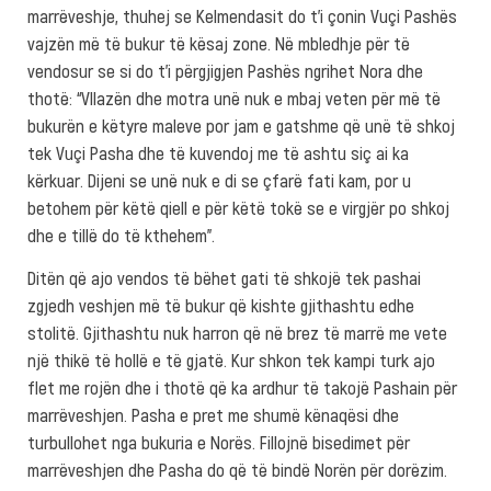
marrëveshje, thuhej se Kelmendasit do t’i çonin Vuçi Pashës
vajzën më të bukur të kësaj zone. Në mbledhje për të
vendosur se si do t’i përgjigjen Pashës ngrihet Nora dhe
thotë: “Vllazën dhe motra unë nuk e mbaj veten për më të
bukurën e këtyre maleve por jam e gatshme që unë të shkoj
tek Vuçi Pasha dhe të kuvendoj me të ashtu siç ai ka
kërkuar. Dijeni se unë nuk e di se çfarë fati kam, por u
betohem për këtë qiell e për këtë tokë se e virgjër po shkoj
dhe e tillë do të kthehem”.
Ditën që ajo vendos të bëhet gati të shkojë tek pashai
zgjedh veshjen më të bukur që kishte gjithashtu edhe
stolitë. Gjithashtu nuk harron që në brez të marrë me vete
një thikë të hollë e të gjatë. Kur shkon tek kampi turk ajo
flet me rojën dhe i thotë që ka ardhur të takojë Pashain për
marrëveshjen. Pasha e pret me shumë kënaqësi dhe
turbullohet nga bukuria e Norës. Fillojnë bisedimet për
marrëveshjen dhe Pasha do që të bindë Norën për dorëzim.