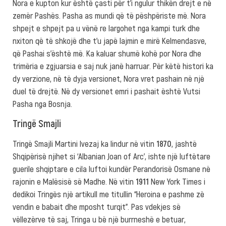
Nora e kupton kur është çasti për t’i ngulur thikën drejt e në
zemër Pashës. Pasha as mundi që të pëshpëriste më. Nora
shpejt e shpejt pa u vënë re largohet nga kampi turk dhe
nxiton që të shkojë dhe t’u japë lajmin e mirë Kelmendasve,
që Pashai s’është më. Ka kaluar shumë kohë por Nora dhe
trimëria e zgjuarsia e saj nuk janë harruar. Për këtë histori ka
dy verzione, në të dyja versionet, Nora vret pashain në një
duel të drejtë. Në dy versionet emri i pashait është Vutsi
Pasha nga Bosnja.
Tringë Smajli
Tringë Smajli Martini Ivezaj ka lindur në vitin
1870
, jashtë
Shqipërisë njihet si ‘Albanian Joan of Arc’, ishte një luftëtare
guerile shqiptare e cila luftoi kundër Perandorisë Osmane në
rajonin e Malësisë së Madhe. Në vitin
1911
New York Times i
dedikoi Tringës një artikull me titullin “Heroina e pashme zë
vendin e babait dhe mposht turqit”. Pas vdekjes së
vëllezërve të saj, Tringa u bë një burrneshë e betuar,