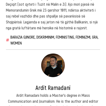
Deçiqit (sot qyteti i Tuzit në Malin e Zi). Ajo mori pjesë në
Memorandumin Grek më 23 qershor
1911
, ndërsa aktiviteti i
saj rebel vazhdoi dhe pas shpallje së pavarësisë së
Shqipërisë. Legjenda e saj jeton në të gjithë Ballkanin, si një
nga gratë luftëtare më heroike në historinë e rajonit.
BARAZIA GJINORE
,
DISKRIMINIM
,
FEMINISTING
,
FEMINIZMI
,
GRA
,
WOMEN
Ardit Ramadani
Ardit Ramadani holds a Master’s degree in Mass
Communication and Journalism. He is the author and editor