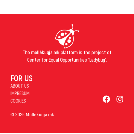
The
mollëkuqja.mk
platform is the project of
Center for Equal Opportunities "Ladybug".
FOR US
ABOUT US
IMPRESUM
COOKIES
© 2026
Mollëkuqja.mk