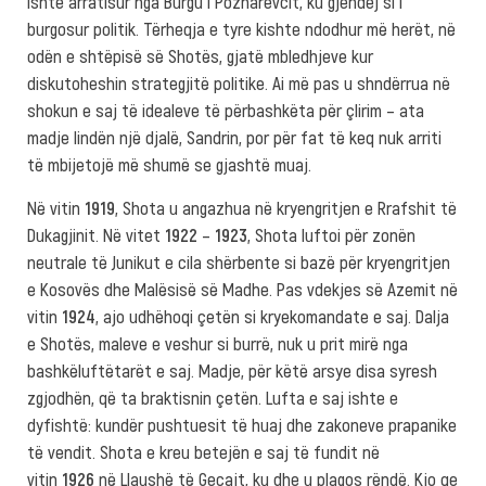
ishte arratisur nga Burgu i Pozharevcit, ku gjendej si i
burgosur politik. Tërheqja e tyre kishte ndodhur më herët, në
odën e shtëpisë së Shotës, gjatë mbledhjeve kur
diskutoheshin strategjitë politike. Ai më pas u shndërrua në
shokun e saj të idealeve të përbashkëta për çlirim – ata
madje lindën një djalë, Sandrin, por për fat të keq nuk arriti
të mbijetojë më shumë se gjashtë muaj.
Në vitin
1919
, Shota u angazhua në kryengritjen e Rrafshit të
Dukagjinit. Në vitet
1922
–
1923
, Shota luftoi për zonën
neutrale të Junikut e cila shërbente si bazë për kryengritjen
e Kosovës dhe Malësisë së Madhe. Pas vdekjes së Azemit në
vitin
1924
, ajo udhëhoqi çetën si kryekomandate e saj. Dalja
e Shotës, maleve e veshur si burrë, nuk u prit mirë nga
bashkëluftëtarët e saj. Madje, për këtë arsye disa syresh
zgjodhën, që ta braktisnin çetën. Lufta e saj ishte e
dyfishtë: kundër pushtuesit të huaj dhe zakoneve prapanike
të vendit. Shota e kreu betejën e saj të fundit në
vitin
1926
në Llaushë të Gecajt, ku dhe u plagos rëndë. Kjo qe