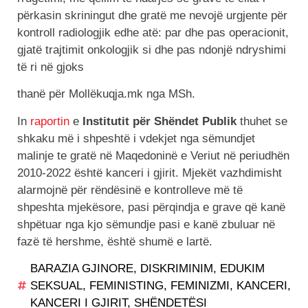
përkasin skriningut dhe gratë me nevojë urgjente për
kontroll radiologjik edhe atë: par dhe pas operacionit,
gjatë trajtimit onkologjik si dhe pas ndonjë ndryshimi
të ri në gjoks
thanë për Mollëkuqja.mk nga MSh.
In
raportin
e
Institutit për Shëndet Publik
thuhet se
shkaku më i shpeshtë i vdekjet nga sëmundjet
malinje te gratë në Maqedoninë e Veriut në periudhën
2010-2022 është kanceri i gjirit. Mjekët vazhdimisht
alarmojnë për rëndësinë e kontrolleve më të
shpeshta mjekësore, pasi përqindja e grave që kanë
shpëtuar nga kjo sëmundje pasi e kanë zbuluar në
fazë të hershme, është shumë e lartë.
BARAZIA GJINORE
,
DISKRIMINIM
,
EDUKIM
SEKSUAL
,
FEMINISTING
,
FEMINIZMI
,
KANCERI
,
KANCERI I GJIRIT
,
SHËNDETËSI