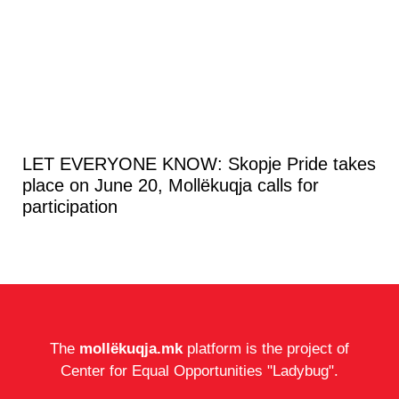
LET EVERYONE KNOW: Skopje Pride takes
place on June 20, Mollëkuqja calls for
participation
The
mollëkuqja.mk
platform is the project of
Center for Equal Opportunities "Ladybug".