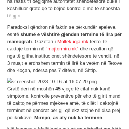
na rastis t’i dëgjojmë autoritetet shëndetësore duke i
këshilluar gratë që të bëjnë kontrolle më të shpeshta
të gjirit.
Paradoksi qëndron në faktin se përkundër apeleve,
është
shumë e vështirë gjenden termine të lira për
mamografi
. Gazetari i
Mollëkuqja.mk
tentoi të
caktojë termin në
“mojtermin.mk”
dhe rezulton që
nga të gjitha institucionet shëndetësore të vendit, në
3 muajt e ardhshëm termin të lirë ka vetëm në Tetovë
dhe Koçan, ndërsa pas 7 ditëve, në Shtip.
Gratë deri në moshën
45
vjeçe të cilat nuk kanë
simptome, kontrolle preventive për eho të gjirit mund
të caktojnë përmes mjekëve amë, të cilët i caktojnë
terminet në qendrat për gji që ekzistojnë në disa prej
poliknikave.
Mirëpo, as aty nuk ka termine.