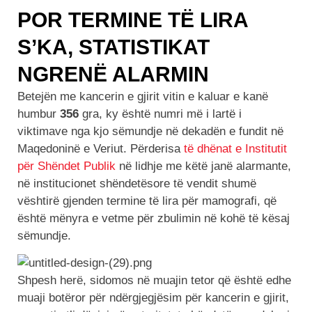
POR TERMINE TË LIRA
S’KA, STATISTIKAT
NGRENË ALARMIN
Betejën me kancerin e gjirit vitin e kaluar e kanë
humbur
356
gra, ky është numri më i lartë i
viktimave nga kjo sëmundje në dekadën e fundit në
Maqedoninë e Veriut. Përderisa
të dhënat e Institutit
për Shëndet Publik
në lidhje me këtë janë alarmante,
në institucionet shëndetësore të vendit shumë
vështirë gjenden termine të lira për mamografi, që
është mënyra e vetme për zbulimin në kohë të kësaj
sëmundje.
Shpesh herë, sidomos në muajin tetor që është edhe
muaji botëror për ndërgjegjësim për kancerin e gjirit,