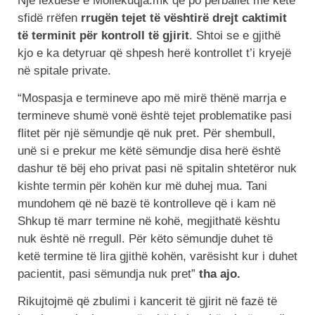
Një lexuese e Mollëkuqja.mk që po përballet me këtë
sfidë rrëfen
rrugën tejet të vështirë drejt caktimit
të terminit për kontroll të gjirit
. Shtoi se e gjithë
kjo e ka detyruar që shpesh herë kontrollet t’i kryejë
në spitale private.
“Mospasja e termineve apo më mirë thënë marrja e
termineve shumë vonë është tejet problematike pasi
flitet për një sëmundje që nuk pret. Për shembull,
unë si e prekur me këtë sëmundje disa herë është
dashur të bëj eho privat pasi në spitalin shtetëror nuk
kishte termin për kohën kur më duhej mua. Tani
mundohem që në bazë të kontrolleve që i kam në
Shkup të marr termine në kohë, megjithatë kështu
nuk është në rregull. Për këto sëmundje duhet të
ketë termine të lira gjithë kohën, varësisht kur i duhet
pacientit, pasi sëmundja nuk pret”
tha ajo.
Rikujtojmë që zbulimi i kancerit të gjirit në fazë të