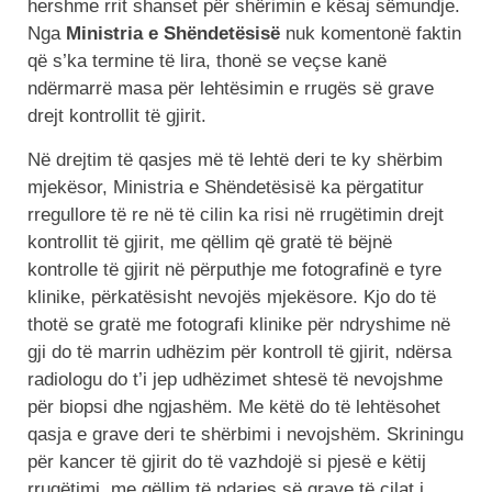
hershme rrit shanset për shërimin e kësaj sëmundje.
Nga
Ministria e Shëndetësisë
nuk komentonë faktin
që s’ka termine të lira, thonë se veçse kanë
ndërmarrë masa për lehtësimin e rrugës së grave
drejt kontrollit të gjirit.
Në drejtim të qasjes më të lehtë deri te ky shërbim
mjekësor, Ministria e Shëndetësisë ka përgatitur
rregullore të re në të cilin ka risi në rrugëtimin drejt
kontrollit të gjirit, me qëllim që gratë të bëjnë
kontrolle të gjirit në përputhje me fotografinë e tyre
klinike, përkatësisht nevojës mjekësore. Kjo do të
thotë se gratë me fotografi klinike për ndryshime në
gji do të marrin udhëzim për kontroll të gjirit, ndërsa
radiologu do t’i jep udhëzimet shtesë të nevojshme
për biopsi dhe ngjashëm. Me këtë do të lehtësohet
qasja e grave deri te shërbimi i nevojshëm. Skriningu
për kancer të gjirit do të vazhdojë si pjesë e këtij
rrugëtimi, me qëllim të ndarjes së grave të cilat i