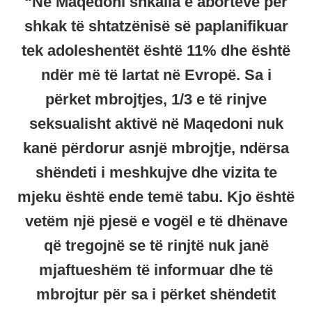
“Në Maqedoni shkalla e aborteve për
shkak të shtatzënisë së paplanifikuar
tek adoleshentët është 11% dhe është
ndër më të lartat në Evropë. Sa i
përket mbrojtjes, 1/3 e të rinjve
seksualisht aktivë në Maqedoni nuk
kanë përdorur asnjë mbrojtje, ndërsa
shëndeti i meshkujve dhe vizita te
mjeku është ende temë tabu. Kjo është
vetëm një pjesë e vogël e të dhënave
që tregojnë se të rinjtë nuk janë
mjaftueshëm të informuar dhe të
mbrojtur për sa i përket shëndetit