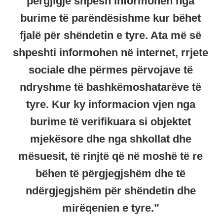
përgjigje shpesh informohen nga
burime të parëndësishme kur bëhet
fjalë për shëndetin e tyre. Ata më së
shpeshti informohen në internet, rrjete
sociale dhe përmes përvojave të
ndryshme të bashkëmoshatarëve të
tyre. Kur ky informacion vjen nga
burime të verifikuara si objektet
mjekësore dhe nga shkollat ​​dhe
mësuesit, të rinjtë që në moshë të re
bëhen të përgjegjshëm dhe të
ndërgjegjshëm për shëndetin dhe
mirëqenien e tyre.”