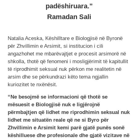
padëshiruara.”
Ramadan Sali
Natalia Aceska, Këshilltare e Biologjisë në Byronë
për Zhvillimin e Arsimit, si institucion i cili
angazhohet me mbarëvajtjet e procesit arsimorë në
shkolla, thotë që fenomeni i mosligjërimit të kapitullit
të riprodhimit seksual nuk përkon me realitetin në
arsim dhe se përkundrazi këto tema ngjallin
kuriozitet te nxënësit.
“Ne besojmë se informacioni që thotë se
mësuesit e Biologjisë nuk e ligjërojnë
përmbajtjen që lidhet me riprodhimin seksual nuk
lidhet me situatën reale që ne si Byro për
Zhvillimin e Arsimit kemi parë gjatë punës sonë
këshilluese dhe profesionale dhe gjatë vizitave në