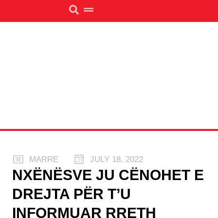
MARRE
JULY 18, 2022
NXËNËSVE JU CËNOHET E
DREJTA PËR T’U
INFORMUAR RRETH