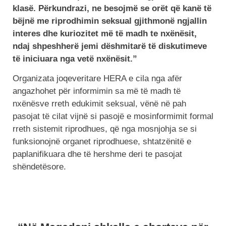
klasë. Përkundrazi, ne besojmë se orët që kanë të
bëjnë me riprodhimin seksual gjithmonë ngjallin
interes dhe kuriozitet më të madh te nxënësit,
ndaj shpeshherë jemi dëshmitarë të diskutimeve
të iniciuara nga vetë nxënësit.”
Organizata joqeveritare HERA e cila nga afër
angazhohet për informimin sa më të madh të
nxënësve rreth edukimit seksual, vënë në pah
pasojat të cilat vijnë si pasojë e mosinformimit formal
rreth sistemit riprodhues, që nga mosnjohja se si
funksionojnë organet riprodhuese, shtatzënitë e
paplanifikuara dhe të hershme deri te pasojat
shëndetësore.