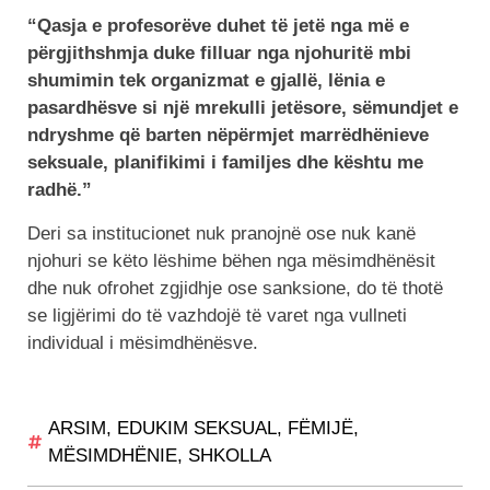
“Qasja e profesorëve duhet të jetë nga më e
përgjithshmja duke filluar nga njohuritë mbi
shumimin tek organizmat e gjallë, lënia e
pasardhësve si një mrekulli jetësore, sëmundjet e
ndryshme që barten nëpërmjet marrëdhënieve
seksuale, planifikimi i familjes dhe kështu me
radhë.”
Deri sa institucionet nuk pranojnë ose nuk kanë
njohuri se këto lëshime bëhen nga mësimdhënësit
dhe nuk ofrohet zgjidhje ose sanksione, do të thotë
se ligjërimi do të vazhdojë të varet nga vullneti
individual i mësimdhënësve.
ARSIM
,
EDUKIM SEKSUAL
,
FËMIJË
,
MËSIMDHËNIE
,
SHKOLLA