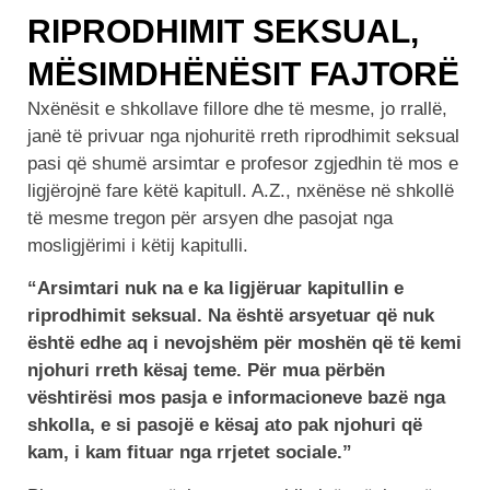
RIPRODHIMIT SEKSUAL,
MËSIMDHËNËSIT FAJTORË
Nxënësit e shkollave fillore dhe të mesme, jo rrallë,
janë të privuar nga njohuritë rreth riprodhimit seksual
pasi që shumë arsimtar e profesor zgjedhin të mos e
ligjërojnë fare këtë kapitull. A.Z., nxënëse në shkollë
të mesme tregon për arsyen dhe pasojat nga
mosligjërimi i këtij kapitulli.
“Arsimtari nuk na e ka ligjëruar kapitullin e
riprodhimit seksual. Na është arsyetuar që nuk
është edhe aq i nevojshëm për moshën që të kemi
njohuri rreth kësaj teme. Për mua përbën
vështirësi mos pasja e informacioneve bazë nga
shkolla, e si pasojë e kësaj ato pak njohuri që
kam, i kam fituar nga rrjetet sociale.”