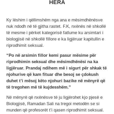
HERA
Ky lëshim i qëllimshëm nga ana e mësimdhënësve
nuk ndodh në të gjitha rastet. F.K, nxënës në shkollë
të mesme i përket kategorisë fatlume ku arsimtari i
biologjisë në shkollë fillore e ka ligjëruar kapitullin e
riprodhimit seksual.
“Po në arsimin fillor kemi pasur mësime për
riprodhimin seksual dhe mësimdhënësi na ka
ligjëruar. Prandaj ndihem më i sigurt për shkak të
njohurive që kam fituar dhe besoj se çdokush
duhet t’i mësoj këto njohuri bazike në mënyrë që
të tregohen më të kujdesshëm.”
Në mënyrë që nxënësve të ju ligjërohet kjo pjesë e
Biologjisë, Ramadan Sali na tregoi metodën se si
munden që profesorët t’i qasen riprodhimit seksual.