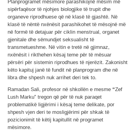
Planprogramet mësimore parashikojnë mësim më
sipërfaqësor të njohjes biologjike të trupit dhe
organeve riprodhuese që në klasë të gjashtë. Në
klasë të nëntë nxënësit parashikohet të mësojnë më
në formë të detajuar për ciklin menstrual, organet
gjenitale dhe sëmundjet seksualisht të
transmetueshme. Në vitin e tretë në gjimnaz,
nxënësit i rikthehen kësaj teme për të mësuar
përsëri për sistemin riprodhues të njerëzit. Zakonisht
këto kapituj janë të fundit në planprogram dhe në
libra dhe shpesh nuk arrihet deri tek to.
Ramadan Sali, profesor në shkollën e mesme
“
Zef
Lush Marku” tregon që për të nuk paraqet
problematikë ligjërimi i kësaj teme delikate, por
shpesh vjen deri te mosligjërimi për shkak të
pozicionimit të këtij kapitullit në programet
mësimore.