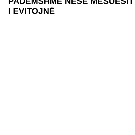
PADËMSHME NËSE MËSUESIT
I EVITOJNË