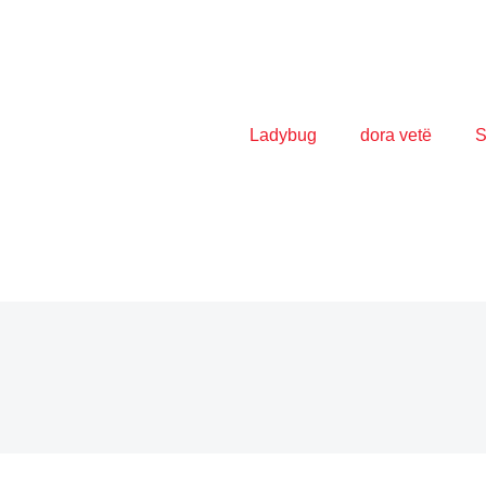
Ladybug
dora vetë
S