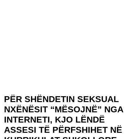
PËR SHËNDETIN SEKSUAL
NXËNËSIT “MËSOJNË” NGA
INTERNETI, KJO LËNDË
ASSESI TË PËRFSHIHET NË