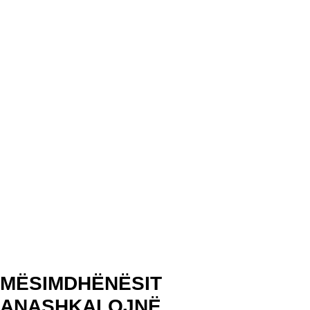
MËSIMDHËNËSIT
ANASHKALOJNË