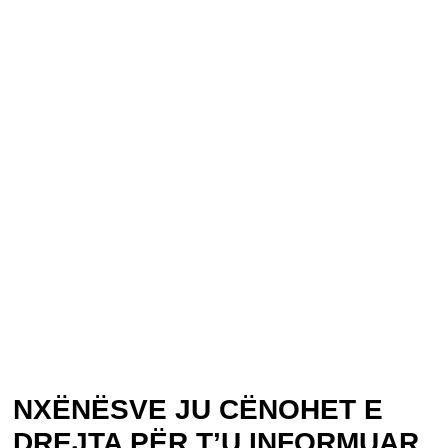
NXËNËSVE JU CËNOHET E
DREJTA PËR T’U INFORMUAR