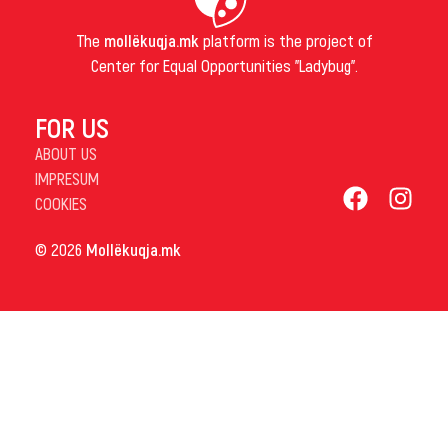
The
mollëkuqja.mk
platform is the project of
Center for Equal Opportunities "Ladybug".
FOR US
ABOUT US
IMPRESUM
COOKIES
© 2026
Mollëkuqja.mk