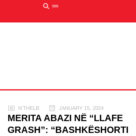
N’THELB
JANUARY 15, 2024
MERITA ABAZI NË “LLAFE
GRASH”: “BASHKËSHORTI