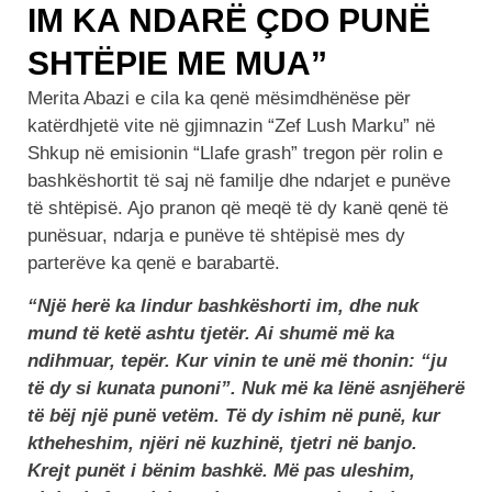
IM KA NDARË ÇDO PUNË
SHTËPIE ME MUA”
Merita Abazi e cila ka qenë mësimdhënëse për
katërdhjetë vite në gjimnazin “Zef Lush Marku” në
Shkup në emisionin “Llafe grash” tregon për rolin e
bashkëshortit të saj në familje dhe ndarjet e punëve
të shtëpisë. Ajo pranon që meqë të dy kanë qenë të
punësuar, ndarja e punëve të shtëpisë mes dy
parterëve ka qenë e barabartë.
“Një herë ka lindur bashkëshorti im, dhe nuk
mund të ketë ashtu tjetër. Ai shumë më ka
ndihmuar, tepër. Kur vinin te unë më thonin: “ju
të dy si kunata punoni”. Nuk më ka lënë asnjëherë
të bëj një punë vetëm. Të dy ishim në punë, kur
ktheheshim, njëri në kuzhinë, tjetri në banjo.
Krejt punët i bënim bashkë. Më pas uleshim,