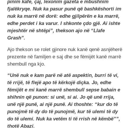
pinim kafe, çaj, lexonim gazeta e mbushnim
fjalëkryqe. Nuk ka pasur punë që bashkëshorti im
nuk ka marrë në dorë: edhe gjilpërën e ka marrë,
edhe perdet i ka varur. I shkonte çdo gjë. Ai ishte
mjeshtër në shtëpi”, thekson ajo në “Llafe
Grash”.
Ajo thekson se rolet gjinore nuk kanë qenë asnjëherë
prezente në familjen e saj dhe se fëmijët kanë marrë
shembull nga kjo.
“Unë nuk e kam parë në atë aspektin, burri të vi,
të rrijë, të flejë apo të kërkojë diçka. Jo, edhe
fëmijët e mi kanë marrë shembull sepse babain e
shihnin që punon: si unë, si ai. Jo që unë rrija,
unë një punë, ai një punë. Ai thoshte: “kur do të
punojmë të dy do të punojmë, kur të ulemi të dy
do të ulemi. Nuk ka vetëm ti të rrish në këmbë””,
thotë Abazi.