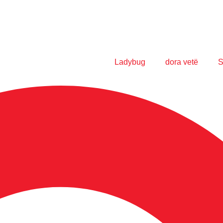
Ladybug
dora vetë
S