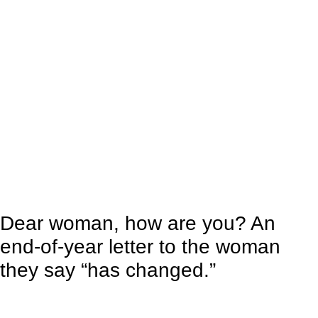
Dear woman, how are you? An
end-of-year letter to the woman
they say “has changed.”