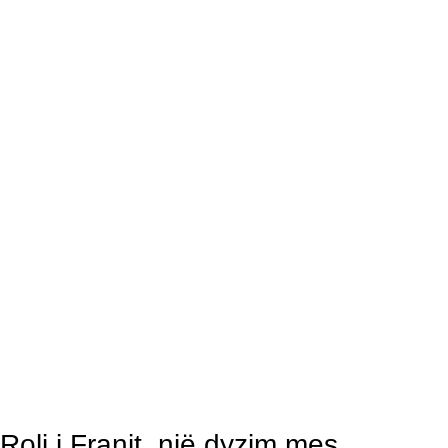
Roli i Franit, një dyzim mes