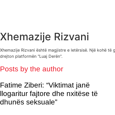
Xhemazije Rizvani
Xhemazije Rizvani është magjistre e letërsisë. Një kohë t
drejton platformën "Luaj Derën".
Posts by the author
Fatime Ziberi: “Viktimat janë
llogaritur fajtore dhe nxitëse të
dhunës seksuale”